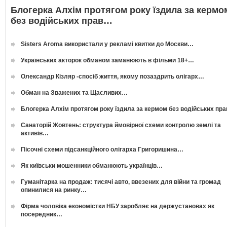
Блогерка Алхім протягом року їздила за кермо
без водійських прав…
Sisters Aroma використали у рекламі квитки до Москви…
Українських акторок обманом заманюють в фільми 18+…
Олександр Кізляр -спосіб життя, якому позаздрить олігарх…
Обман на Зважених та Щасливих…
Блогерка Алхім протягом року їздила за кермом без водійських пр
Санаторій Жовтень: структура ймовірної схеми контролю землі та
активів…
Пісочні схеми підсанкційного олігарха Григоришина…
Як київськи мошенники обманюють українців…
Гуманітарка на продаж: тисячі авто, ввезених для війни та громад
опинилися на ринку…
Фірма чоловіка економістки НБУ заробляє на держустановах як
посередник…