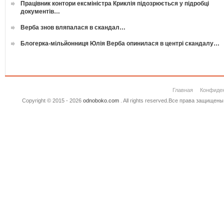
Працівник контори ексміністра Криклія підозрюється у підробці
документів…
Верба знов вляпалася в скандал…
Блогерка-мільйонниця Юлія Верба опинилася в центрі скандалу…
Главная
Конфиде
Copyright © 2015 - 2026
odnoboko.com
. All rights reserved.Все права защище