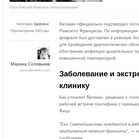
Папа Римский Франциск госпитализирован
Ватикан официально подтвердил госп
Категория
Здоровье
Римского Франциска.
По информации С
Просмотренно 1413 раз
февраля был доставлен в римскую бо
для проведения диагностических обсл
обострение инфекции дыхательных пу
повышенной температурой.
Марина Соловьева
www.odnoboko.com
Заболевание и экстр
клинику
Как уточняет Ватикан, решение о гос
рабочей встречи
понтифика с премье
Фицо
.
"Его Святейшество нуждается в ряд
продолжения лечения бронхита",
— г
сообщении.