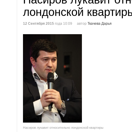
лондонской квартир
12 Сентября 2015
года 10:09
автор
Ткачева Дарья
Насиров лукавит относительно лондонской квартиры