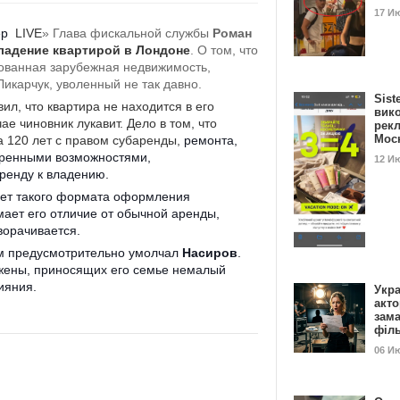
17 И
ер
LIVE
» Глава фискальной службы
Роман
ладение квартирой в Лондоне
. О том, что
рованная зарубежная недвижимость,
Ликарчук, уволенный не так давно.
Sist
ил, что квартира не находится в его
вик
ае чиновник лукавит. Дело в том, что
рекл
Мос
а 120 лет с правом субаренды,
ремонта,
иренными возможностями,
12 И
енду к владению.
 нет такого формата оформления
ает его отличие от обычной аренды,
орачивается.
чем предусмотрительно умолчал
Насиров
.
жены, приносящих его семье немалый
лияния.
Укра
акт
зам
філ
06 И