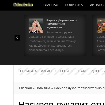
ГЛАВНАЯ
ПОЛИТИКА
ФИНАНС
Карина Доронченко
намагається
відновити...
Колишня подружка
молодого бізнесмена Олександра
COOSH
Слобоженка, який залишив Україну,
Аліна
Каріна Доронченко, намагається
відпус
відновити свою репутацію.
Заста
ПОЛИТИКА
ФИНАНСЫ
ПРОИСШЕСТВИЯ
ЗДОРОВЬ
Главная
»
Политика
»
Насиров лукавит относительно 
Насиров лукавит от