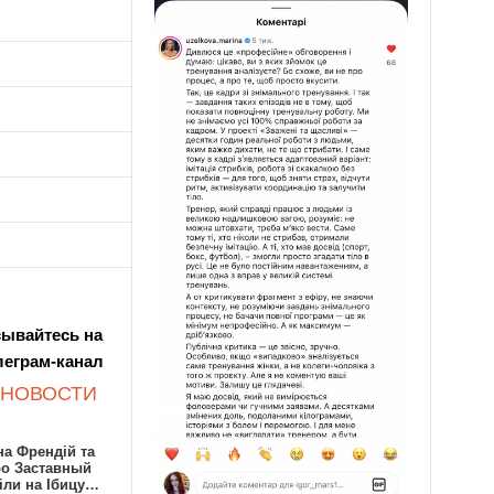
ывайтесь на
леграм-канал
 НОВОСТИ
а Френдій та
ро Заставный
іли на Ібицу…