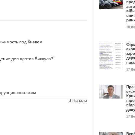
прод
авто
війн
опи
рин
18 Д
вижимость под Киевом
Фір
еко
заро
дер
ение дел против Вилкула?!
пос
17 Д
Пра
ексм
оррупционных схем
Кри
В Начало
підо
підр
док
17 Д
Вер