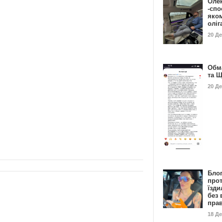
Оле
-спо
яко
олі
20 Д
Обм
та 
20 Д
Бло
про
їзди
без 
пра
18 Д