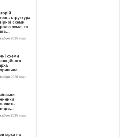
аторій
ень: структура
вірної схеми
ролю землі та
ивів…
екабря 2025
года
чні схеми
анкційного
арха
горишина…
екабря 2025
года
иївськи
енники
анюють
аїнців…
екабря 2025
года
нітарка на