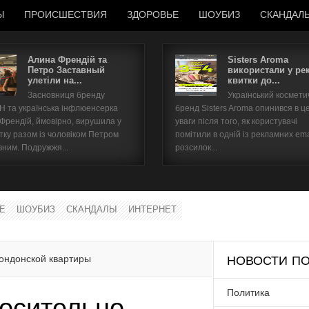
Ы
ПРОИСШЕСТВИЯ
ЗДОРОВЬЕ
ШОУБИЗ
СКАНДАЛ
Алина Френдій та
Sisters Aroma
Петро Заставный
використали у ре
улетіли на...
квитки до...
Имя пользователя
Засновниця бренду
Український космет
 та українська інфлюенсерка
бренд Sisters Aroma опинився в ц
Пароль
 Френдій, ймовірно, вирушила у
уваги після того, як користувачі
тку разом із чоловіком Петром
помітили в одній із рекламних ema
вним. Подружжя...
розсилок...
запомнить
Е
ШОУБИЗ
СКАНДАЛЫ
ИНТЕРНЕТ
Забыли пароль?
Забыли имя пользователя?
лондонской квартиры
НОВОСТИ ПО
Политика
носительно