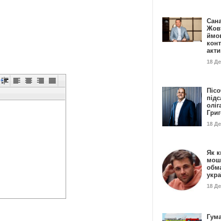
Сан
Жовт
ймо
конт
акт
18 Д
Пісо
підс
оліг
Гри
18 Д
Як к
мош
обм
укр
18 Д
Гума