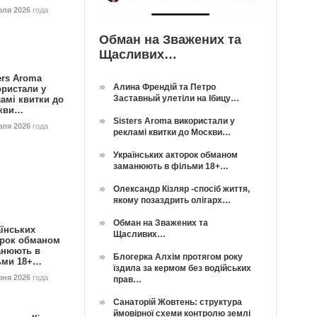
юля 2026
года
Обман на Зважених та
Щасливих…
ers Aroma
Алина Френдій та Петро
ористали у
Заставный улетіли на Ібицу…
амі квитки до
кви…
Sisters Aroma використали у
юля 2026
года
рекламі квитки до Москви…
Українських акторок обманом
заманюють в фільми 18+…
Олександр Кізляр -спосіб життя,
якому позаздрить олігарх…
Обман на Зважених та
їнських
Щасливих…
орок обманом
анюють в
Блогерка Алхім протягом року
ьми 18+…
їздила за кермом без водійських
юня 2026
года
прав…
Санаторій Жовтень: структура
ймовірної схеми контролю землі