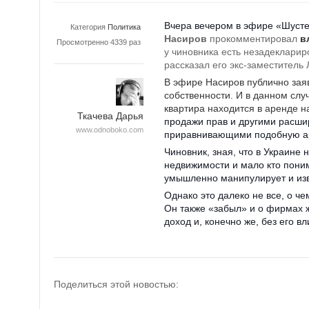
Вчера вечером в эфире «Шуст
Категория
Политика
Насиров
прокомментировал
в
Просмотренно 4339 раз
у чиновника есть незадеклари
рассказал его экс-заместитель 
В эфире Насиров публично заяв
собственности. И в данном случ
квартира находится в аренде н
Ткачева Дарья
продажи прав и другими расш
www.odnoboko.com
приравнивающими подобную ар
Чиновник, зная, что в Украине
недвижимости и мало кто поним
умышленно манипулирует и изв
Однако это далеко не все, о 
Он также «забыл» и о фирмах 
доход и, конечно же, без его в
Поделиться этой новостью: