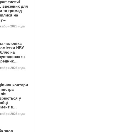
аж: тисячі
, ввезених для
и та громад
нилися на
ку…
екабря 2025
года
ма чоловіка
номістки НБУ
бляє на
жустановах як
ередник…
екабря 2025
года
цівник контори
іністра
клія
зрюється у
обці
ументів…
екабря 2025
года
ба знов