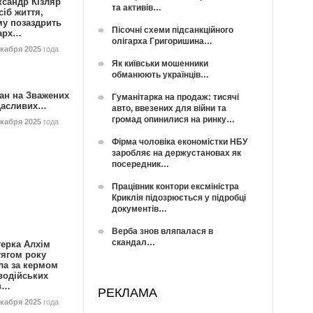
ксандр Кізляр
та активів…
сіб життя,
му позаздрить
Пісочні схеми підсанкційного
гарх…
олігарха Григоришина…
екабря 2025
года
Як київськи мошенники
обманюють українців…
ан на Зважених
Гуманітарка на продаж: тисячі
Щасливих…
авто, ввезених для війни та
громад опинилися на ринку…
екабря 2025
года
Фірма чоловіка економістки НБУ
заробляє на держустановах як
посередник…
Працівник контори ексміністра
Криклія підозрюється у підробці
документів…
Верба знов вляпалася в
скандал…
герка Алхім
тягом року
ла за кермом
водійських
в…
РЕКЛАМА
екабря 2025
года