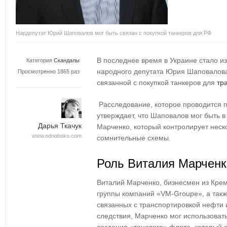
Нардепутат Юрий Шаповалов мог быть связан с покупкой танкеров для РФ
В последнее время в Украине стало и
Категория
Скандалы
народного депутата Юрия Шаповалова
Просмотренно 1865 раз
связанной с покупкой танкеров для
тр
Расследование, которое проводится 
утверждает, что Шаповалов мог быть 
Дарья Ткачук
Марченко, который контролирует неск
www.odnoboko.com
сомнительные схемы.
Роль Виталия Марченк
Виталий Марченко, бизнесмен из Крем
группы компаний «VM-Groupe», а такж
связанных с транспортировкой нефти 
следствия, Марченко мог использоват