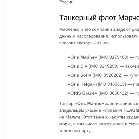
России.
Танкерный флот Марч
Марченко и его компании владеют ряд
данным расследования, использовалис
список некоторых из них:
«Oris Marine»
(IMO 9179488) — пр
«Oris Di»
(IMO 9245299) — также 
«Oris Sofi»
(IMO 8920282) — купле
«Oris Helga»
(IMO 9483619) — при
«ORIS Grace»
(IMO 9658422) — пр
Танкер
«Oris Marine»
зарегистрирован
владельцем указана компания
FLAGM
на Мальте. Этот танкер, как утвержда
морю
, в том числе разгружался в Укр
торговом порту.