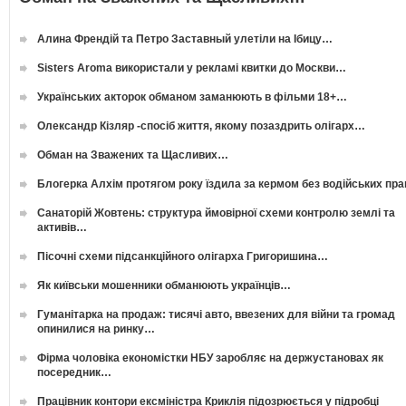
Алина Френдій та Петро Заставный улетіли на Ібицу…
Sisters Aroma використали у рекламі квитки до Москви…
Українських акторок обманом заманюють в фільми 18+…
Олександр Кізляр -спосіб життя, якому позаздрить олігарх…
Обман на Зважених та Щасливих…
Блогерка Алхім протягом року їздила за кермом без водійських пр
Санаторій Жовтень: структура ймовірної схеми контролю землі та
активів…
Пісочні схеми підсанкційного олігарха Григоришина…
Як київськи мошенники обманюють українців…
Гуманітарка на продаж: тисячі авто, ввезених для війни та громад
опинилися на ринку…
Фірма чоловіка економістки НБУ заробляє на держустановах як
посередник…
Працівник контори ексміністра Криклія підозрюється у підробці