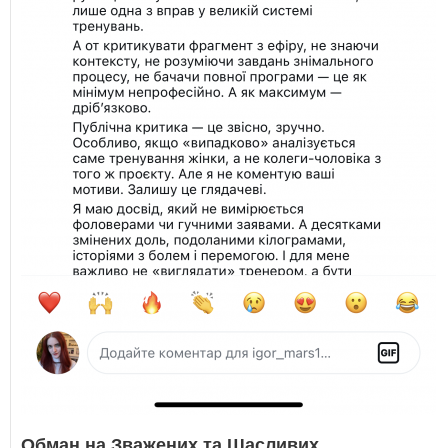
Обман на Зважених та Щасливих…