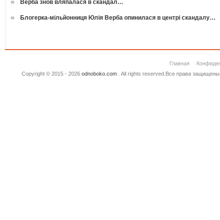
Верба знов вляпалася в скандал…
Блогерка-мільйонниця Юлія Верба опинилася в центрі скандалу…
Главная
Конфиде
Copyright © 2015 - 2026
odnoboko.com
. All rights reserved.Все права защище