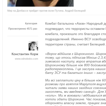
Мир на Донбассе прийдет против воли Путина. Андрей Белецкий
Комбат батальона «Азов» Народный д
Категория
подтвердил, что террористы оставили
Просмотренно 4571 раз
комбата, произошло это благодаря ст
подразделений. Именно ВСУ освободя
территории страны, считает Белецкий.
«
Ворог відійшов з Широкиного. Широк
Константин Корж
тому, що хтось підписав Мінськ-2,3,4
www.odnoboko.com
зимовог
о наступу, ворог втратив вб
Широкиному більше ніж 800 бойовиків,
радіоперехоплень. І це заслуга наших 
бату ЗСУ та багатьох інших – заслуг
Ми всі заплатили ціну в більше ніж 6
розмови про взяття Маріуполя вщухл
читали заяви наших західних союзник
захоплять, ми введемо санкції». Для 
«коли». Ми ж воювали і відбивалися в
хотіли здати Широкине. Час показав
обороняти власну землю, працює зна