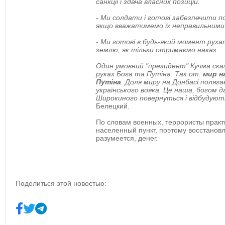
санкції і здача власних позицій.
- Ми солдати і готові забезпечити п
якщо вважатимемо їх неправильними
- Ми готові в будь-який момент рухат
землю, як тільки отримаємо наказ.
Один умовний "президент" Кучма сказ
руках Бога та Путіна. Так от:
мир н
Путіна
. Доля миру на Донбасі поляга
українського вояка. Це наша, богом д
Широкиного повернуться і відбудують
Белецкий.
По словам военных, террористы практ
населенный пункт, поэтому восстанов
разумеется, денег.
Поделиться этой новостью: