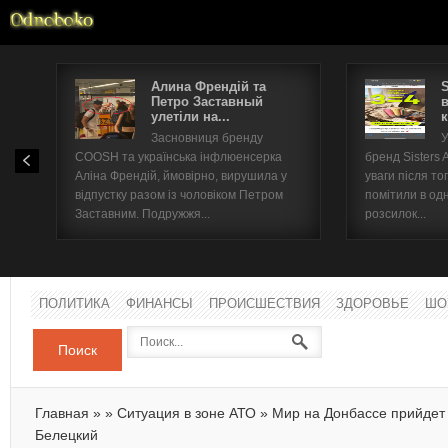
Алина Френдій та
S
Петро Заставный
улетіли на...
к
Имя п
Засновниця бренду
У
COOSH та українська інфлюенсерка
бренд Sisters 
Паро
Аліна Френдій, ймовірно, вирушила у
уваги після тог
відпустку разом із чоловіком Петром
помітили в одн
Заставним. Подружжя...
розсилок...
ПОЛИТИКА
ФИНАНСЫ
ПРОИСШЕСТВИЯ
ЗДОРОВЬЕ
ШО
Поиск
Главная
»
»
Ситуация в зоне АТО
»
Мир на Донбассе прийдет 
Белецкий