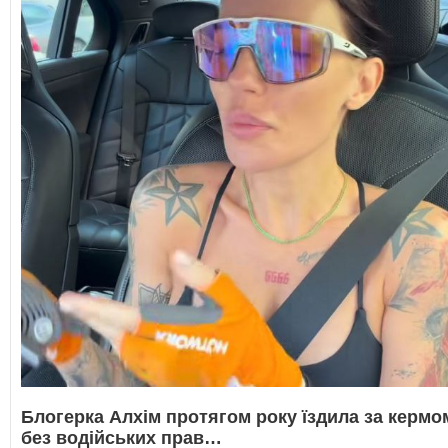
Блогерка Алхім протягом року їздила за кермо
без водійських прав…