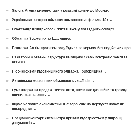
Sisters Aroma використали у рекламі квитки до Москви…
Українських акторок обманом заманюють в фільми 18+…
Олександр Кізляр -спосіб життя, якому позаздрить олігарх…
Обман на Зважених та Щасливих…
Блогерка Алхім протягом року їздила за кермом без водійських пр
Санаторій Жовтень: структура ймовірної схеми контролю землі та
активів…
Пісочні схеми підсанкційного олігарха Григоришина…
Як київськи мошенники обманюють українців…
Гуманітарка на продаж: тисячі авто, ввезених для війни та громад
опинилися на ринку…
Фірма чоловіка економістки НБУ заробляє на держустановах як
посередник…
Працівник контори ексміністра Криклія підозрюється у підробці
документів…