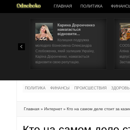
ГЛАВНАЯ
ПОЛИТИКА
ФИНАНС
Карина Доронченко
намагається
відновити...
Колишня подружка
молодого бізнесмена Олександра
COOSH
Слобоженка, який залишив Україну,
Аліна
Каріна Доронченко, намагається
відпус
відновити свою репутацію.
Заста
ПОЛИТИКА
ФИНАНСЫ
ПРОИСШЕСТВИЯ
ЗДОРОВЬ
Главная
»
Интернет
»
Кто на самом деле стоит за кази
Кто на самом деле с