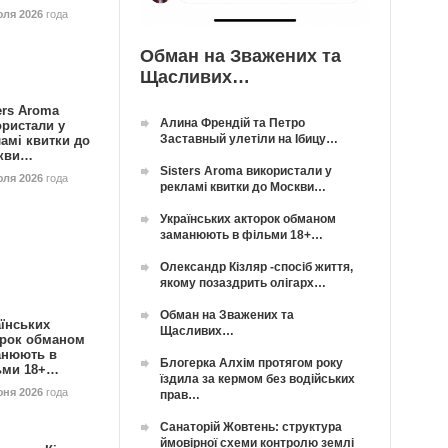
юля 2026
года
Обман на Зважених та
Щасливих…
ers Aroma
Алина Френдій та Петро
ористали у
Заставный улетіли на Ібицу…
амі квитки до
кви…
Sisters Aroma використали у
юля 2026
года
рекламі квитки до Москви…
Українських акторок обманом
заманюють в фільми 18+…
Олександр Кізляр -спосіб життя,
якому позаздрить олігарх…
Обман на Зважених та
їнських
Щасливих…
орок обманом
анюють в
Блогерка Алхім протягом року
ьми 18+…
їздила за кермом без водійських
юня 2026
года
прав…
Санаторій Жовтень: структура
ймовірної схеми контролю землі