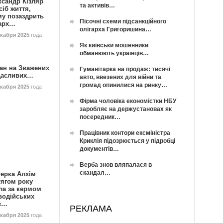
ксандр Кізляр
та активів…
сіб життя,
му позаздрить
Пісочні схеми підсанкційного
гарх…
олігарха Григоришина…
екабря 2025
года
Як київськи мошенники
обманюють українців…
ан на Зважених
Гуманітарка на продаж: тисячі
Щасливих…
авто, ввезених для війни та
громад опинилися на ринку…
екабря 2025
года
Фірма чоловіка економістки НБУ
заробляє на держустановах як
посередник…
Працівник контори ексміністра
Криклія підозрюється у підробці
документів…
Верба знов вляпалася в
скандал…
герка Алхім
тягом року
ла за кермом
водійських
в…
РЕКЛАМА
екабря 2025
года