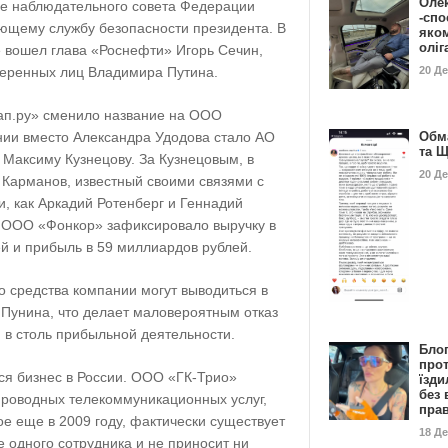
Оле
аве наблюдательного совета Федерации
-спо
ющему службу безопасности президента. В
яко
олі
же вошел глава «Роснефти» Игорь Сечин,
20 Д
веренных лиц Владимира Путина.
ап.ру» сменило название на ООО
Обм
ии вместо Александра Удодова стало АО
та 
Максиму Кузнецову. За Кузнецовым, в
20 Д
 Карманов, известный своими связями с
, как Аркадий Ротенберг и Геннадий
а ООО «Фонкор» зафиксировало выручку в
й и прибыль в 59 миллиардов рублей.
о средства компании могут выводиться в
Пунина, что делает маловероятным отказ
 в столь прибыльной деятельности.
Бло
про
ся бизнес в России. ООО «ГК-Трио»
їзди
без 
роводных телекоммуникационных услуг,
пра
е еще в 2009 году, фактически существует
18 Д
е одного сотрудника и не приносит ни