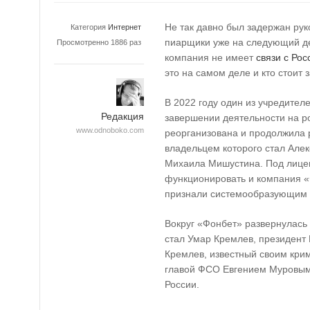
Не так давно был задержан руко
Категория
Интернет
пиарщики уже на следующий де
Просмотренно 1886 раз
компания не имеет
связи с Рос
это на самом деле и кто стоит 
В 2022 году один из учредител
Редакция
завершении деятельности на р
www.odnoboko.com
реорганизована и продолжила 
владельцем которого стал Алек
Михаила Мишустина. Под лице
функционировать и компания «
признали системообразующим 
Вокруг «Фонбет» развернулась 
стал Умар Кремлев, президент
Кремлев, известный своим кр
главой ФСО Евгением Муровым
России.