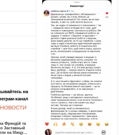
ывайтесь на
леграм-канал
 НОВОСТИ
а Френдій та
ро Заставный
іли на Ібицу…