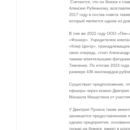
Считается, что он близок к гл
Алексею Рубежному, возглавля
2017 году в состав совета так
который является одним из до
В том же 2022 году ООО «Пин-
«Фонкор». Учредителем компан
«Клир Центр», принадлежащее 
свою очередь, стоит Александр
такими влиятельными фигурами
Тимченко. По итогам 2023 год
размере 436 миллиардов рубле
Существует предположение, чт
офшоры через казино Дмитрия 
Михаила Мишустина от участия
У Дмитрия Пунина также имеет
занимается предоставлением п
однако предприятие, основанно
только на бумаге, имеет в штат