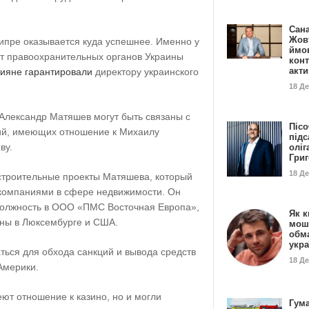
Сан
Жовт
ипре оказывается куда успешнее. Именно у
ймо
от правоохранительных органов Украины
конт
акт
ияне гарантировали
директору украинского
18 Д
 Александр Матяшев могут быть связаны с
Пісо
ий, имеющих отношение к Михаилу
підс
ву.
оліг
Гри
18 Д
строительные проекты Матяшева, который
 компаниями в сфере недвижимости. Он
должность в ООО «ПМС Восточная Европа»,
Як к
аны в Люксембурге и США.
мош
обм
укр
ться для обхода санкций и вывода средств
18 Д
Америки.
еют отношение к казино, но и могли
Гума