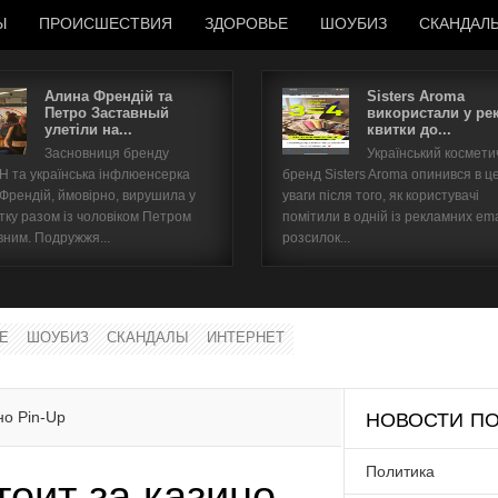
Ы
ПРОИСШЕСТВИЯ
ЗДОРОВЬЕ
ШОУБИЗ
СКАНДАЛ
Алина Френдій та
Sisters Aroma
Петро Заставный
використали у ре
улетіли на...
квитки до...
Имя пользователя
Засновниця бренду
Український космет
 та українська інфлюенсерка
бренд Sisters Aroma опинився в ц
Пароль
 Френдій, ймовірно, вирушила у
уваги після того, як користувачі
тку разом із чоловіком Петром
помітили в одній із рекламних ema
вним. Подружжя...
розсилок...
запомнить
Е
ШОУБИЗ
СКАНДАЛЫ
ИНТЕРНЕТ
Забыли пароль?
Забыли имя пользователя?
но Pin-Up
НОВОСТИ ПО
Политика
тоит за казино