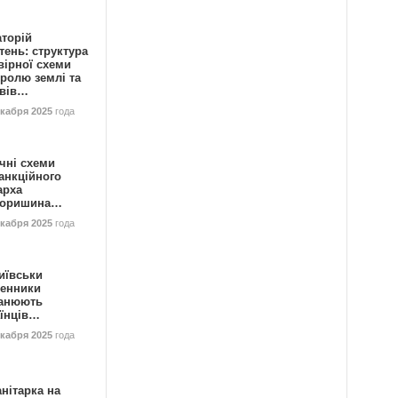
аторій
ень: структура
вірної схеми
ролю землі та
ивів…
екабря 2025
года
чні схеми
анкційного
арха
горишина…
екабря 2025
года
иївськи
енники
анюють
аїнців…
екабря 2025
года
нітарка на