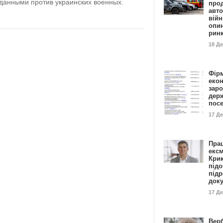
данными против украинских военных.
прод
авто
війн
опи
рин
18 Д
Фір
еко
заро
дер
пос
17 Д
Пра
ексм
Кри
підо
підр
док
17 Д
Вер