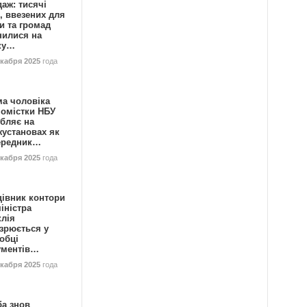
аж: тисячі
, ввезених для
и та громад
нилися на
ку…
екабря 2025
года
ма чоловіка
номістки НБУ
бляє на
жустановах як
ередник…
екабря 2025
года
цівник контори
іністра
клія
зрюється у
обці
ументів…
екабря 2025
года
ба знов