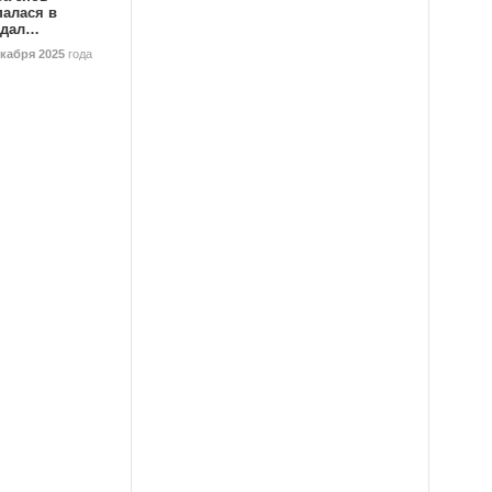
палася в
ндал…
екабря 2025
года