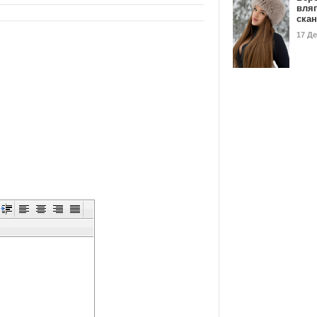
вля
ска
17 Д