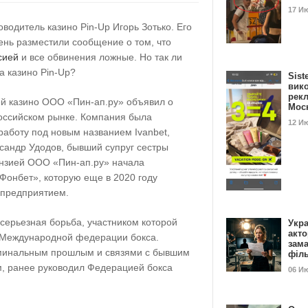
17 И
водитель казино Pin-Up Игорь Зотько. Его
нь разместили сообщение о том, что
сией
и все обвинения ложные. Но так ли
за казино Pin-Up?
Sist
вик
рекл
ей казино ООО «Пин-ап.ру» объявил о
Мос
оссийском рынке. Компания была
12 И
работу под новым названием Ivanbet,
сандр Удодов, бывший супруг сестры
нзией ООО «Пин-ап.ру» начала
Фонбет», которую еще в 2020 году
предприятием.
серьезная борьба, участником которой
Укра
акт
 Международной федерации бокса.
зам
иминальным прошлым и связями с бывшим
філ
, ранее руководил Федерацией бокса
06 И