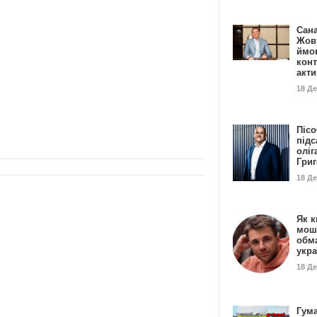
Сан
Жовт
ймо
конт
акт
18 Д
Пісо
підс
оліг
Гри
18 Д
Як к
мош
обм
укр
18 Д
Гума