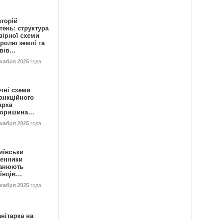
аторій
ень: структура
вірної схеми
ролю землі та
ивів…
екабря 2025
года
чні схеми
анкційного
арха
горишина…
екабря 2025
года
иївськи
енники
анюють
аїнців…
екабря 2025
года
нітарка на