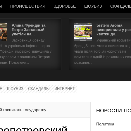
Ы
ПРОИСШЕСТВИЯ
ЗДОРОВЬЕ
ШОУБИЗ
СКАНДАЛ
Алина Френдій та
Sisters Aroma
Петро Заставный
використали у ре
улетіли на...
квитки до...
Имя пользователя
Засновниця бренду
Український космет
 та українська інфлюенсерка
бренд Sisters Aroma опинився в ц
Пароль
 Френдій, ймовірно, вирушила у
уваги після того, як користувачі
тку разом із чоловіком Петром
помітили в одній із рекламних ema
вним. Подружжя...
розсилок...
запомнить
Е
ШОУБИЗ
СКАНДАЛЫ
ИНТЕРНЕТ
Забыли пароль?
Забыли имя пользователя?
 госпиталь государству
НОВОСТИ ПО
Политика
ропетровский