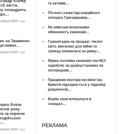
ксандр Кізляр
та активів…
сіб життя,
му позаздрить
Пісочні схеми підсанкційного
гарх…
олігарха Григоришина…
екабря 2025
года
Як київськи мошенники
обманюють українців…
ан на Зважених
Гуманітарка на продаж: тисячі
Щасливих…
авто, ввезених для війни та
громад опинилися на ринку…
екабря 2025
года
Фірма чоловіка економістки НБУ
заробляє на держустановах як
посередник…
Працівник контори ексміністра
Криклія підозрюється у підробці
документів…
Верба знов вляпалася в
скандал…
герка Алхім
тягом року
ла за кермом
водійських
в…
РЕКЛАМА
екабря 2025
года