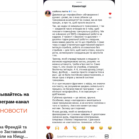
ывайтесь на
леграм-канал
 НОВОСТИ
а Френдій та
ро Заставный
іли на Ібицу…