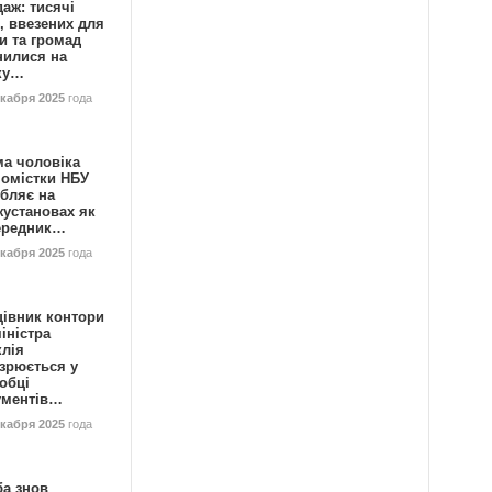
аж: тисячі
, ввезених для
и та громад
нилися на
ку…
екабря 2025
года
ма чоловіка
номістки НБУ
бляє на
жустановах як
ередник…
екабря 2025
года
цівник контори
іністра
клія
зрюється у
обці
ументів…
екабря 2025
года
ба знов