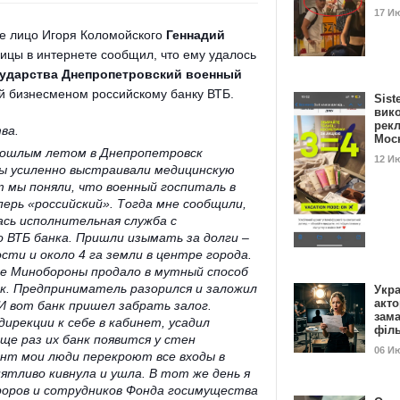
17 И
е лицо Игоря Коломойского
Геннадий
ицы в интернете сообщил, что ему удалось
сударства Днепропетровский военный
ый бизнесменом российскому банку ВТБ.
Sist
вик
рекл
ва.
Мос
прошлым летом в Днепропетровск
12 И
мы усиленно выстраивали медицинскую
т мы поняли, что военный госпиталь в
ерь «российский». Тогда мне сообщили,
ась исполнительная служба с
 ВТБ банка. Пришли изымать за долги –
сти и около 4 га земли в центре города.
ее Минобороны продало в мутный способ
ок. Предприниматель разорился и заложил
Укра
акт
 И вот банк пришел забрать залог.
зам
дирекции к себе в кабинет, усадил
філ
еще раз их банк появится у стен
06 И
нт мои люди перекроют все входы в
ятливо кивнула и ушла. В тот же день я
уроров и сотрудников Фонда госимущества