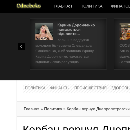
ГЛАВНАЯ
ПОЛИТИКА
ФИНАНС
Карина Доронченко
намагається
відновити...
Колишня подружка
молодого бізнесмена Олександра
COOSH
Слобоженка, який залишив Україну,
Аліна
Каріна Доронченко, намагається
відпус
відновити свою репутацію.
Заста
ПОЛИТИКА
ФИНАНСЫ
ПРОИСШЕСТВИЯ
ЗДОРОВЬ
Главная
»
Политика
»
Корбан вернул Днепропетровский
Корбан вернул Днеп