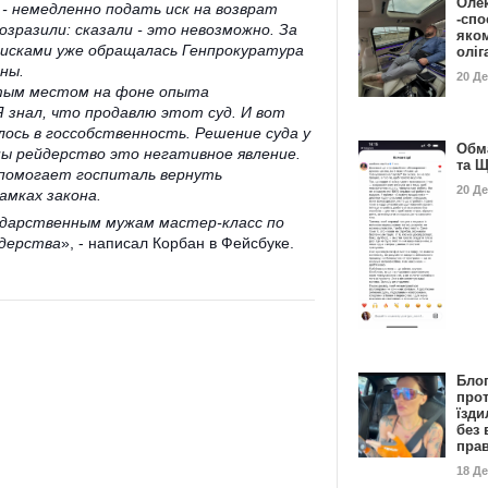
Оле
 - немедленно подать иск на возврат
-спо
озразили: сказали - это невозможно. За
яко
 исками уже обращалась Генпрокуратура
олі
аны.
20 Д
тым местом на фоне опыта
 знал, что продавлю этот суд. И вот
ось в госсобственность. Решение суда у
Обм
ны рейдерство это негативное явление.
та 
 помогает госпиталь вернуть
20 Д
рамках закона.
сударственным мужам мастер-класс по
дерства
», - написал Корбан в Фейсбуке.
Бло
про
їзди
без 
пра
18 Д