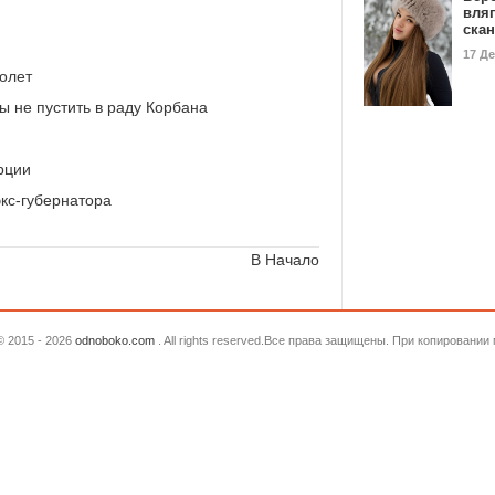
вля
ска
17 Д
олет
ы не пустить в раду Корбана
рции
кс-губернатора
В Начало
© 2015 - 2026
odnoboko.com
. All rights reserved.Все права защищены. При копировани