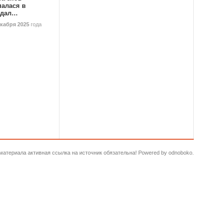
палася в
ндал…
екабря 2025
года
и материала активная ссылка на источник обязательна! Powered by odnoboko.