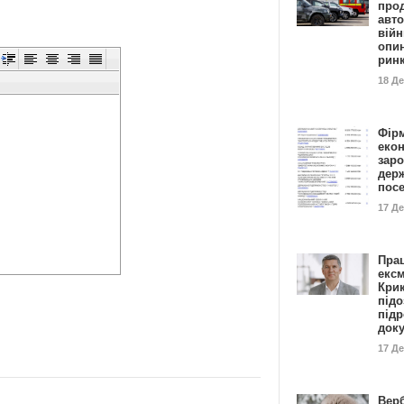
прод
авто
війн
опи
рин
18 Д
Фір
еко
заро
дер
пос
17 Д
Пра
ексм
Кри
підо
підр
док
17 Д
Вер