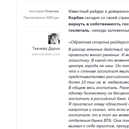
Известный рейдер и доверенно
Категория
Политика
Корбан
сегодня со своей стран
Просмотренно 4309 раз
вернуть в собственность го
госпиталь
, некогда заложенн
«
Обратная сторона рейдерст
Ткачева Дарья
В разгар военных действий 
www.odnoboko.com
привозили много раненых. И 
логистику. В какой-то момен
центре города не наш. Он теп
что к стенам госпиталя явил
представителями российского
более 10 тыс кв. м. недвижимо
В общем весь
госпиталь. Ран
одному бизнесмену за бесцен
госпиталь в российский банк.
Я пригласил главу областной 
напротив и сказал, что если 
госпиталя, то в тот же моме
отделения банка ВТБ. Она пон
вызвал к себе юристов, прок