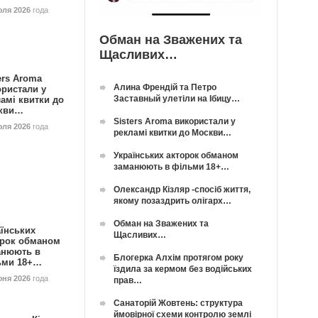
юля 2026
года
Обман на Зважених та
Щасливих…
ers Aroma
Алина Френдій та Петро
ористали у
Заставный улетіли на Ібицу…
амі квитки до
кви…
Sisters Aroma використали у
юля 2026
года
рекламі квитки до Москви…
Українських акторок обманом
заманюють в фільми 18+…
Олександр Кізляр -спосіб життя,
якому позаздрить олігарх…
Обман на Зважених та
їнських
Щасливих…
орок обманом
анюють в
Блогерка Алхім протягом року
ьми 18+…
їздила за кермом без водійських
юня 2026
года
прав…
Санаторій Жовтень: структура
ймовірної схеми контролю землі