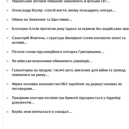
Українських акторок обманом заманюють в фільми 18+…
Олександр Кізляр -спосіб життя, якому позаздрить олігарх…
Обман на Зважених та Щасливих…
Блогерка Алхім протягом року їздила за кермом без водійських пр
Санаторій Жовтень: структура ймовірної схеми контролю землі та
активів…
Пісочні схеми підсанкційного олігарха Григоришина…
Як київськи мошенники обманюють українців…
Гуманітарка на продаж: тисячі авто, ввезених для війни та громад
опинилися на ринку…
Фірма чоловіка економістки НБУ заробляє на держустановах як
посередник…
Працівник контори ексміністра Криклія підозрюється у підробці
документів…
Верба знов вляпалася в скандал…