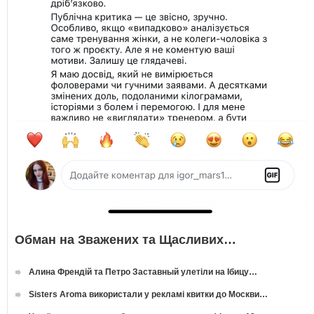
Обман на Зважених та Щасливих…
Алина Френдій та Петро Заставный улетіли на Ібицу…
Sisters Aroma використали у рекламі квитки до Москви…