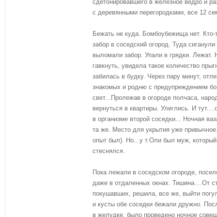
сдетонировавшего в железное ведро и р
с деревянными перегородками, все 12 се
Бежать не куда. Бомбоубежища нет. Кто-
забор в соседский огород. Туда сиганули 
выломали забор. Упали в грядки. Лежат.
гавкнуть, увидела такое количество прыг
забилась в будку. Через пару минут, отл
знакомых и родню с предупреждением бо
свет...Пролежав в огороде полчаса, наро
вернуться в квартиры. Улеглись. И тут...
в организме второй соседки... Ночная ваз
та же. Место для укрытия уже привычное
опыт был). Но...у т.Оли был муж, который
стеснялся.
Пока лежали в соседском огороде, посело
даже в отдаленных окнах. Тишина....От с
покушавших, решила, все же, выйти погул
и кусты обе соседки бежали дружно. Посл
в желудке, было проведено ночное совеща