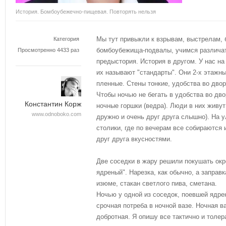
История. Бомбоубежечно-пищевая. Повторять нельзя
Мы тут привыкли к взрывам, выстрелам, 
Категория
бомбоубежища-подвалы, учимся различат
Просмотренно 4433 раз
предыстория. История в другом. У нас на
их называют "стандарты". Они 2-х этажн
пленные. Стены тонкие, удобства во двор
Чтобы ночью не бегать в удобства во двор
Константин Корж
ночные горшки (ведра). Люди в них живут
www.odnoboko.com
дружно и очень друг друга слышно). На у
столики, где по вечерам все собираются 
друг друга вкусностями.
Две соседки в жару решили покушать окр
ядреный". Нарезка, как обычно, а заправ
изюме, стакан светлого пива, сметана.
Ночью у одной из соседок, поевшей ядре
срочная потреба в ночной вазе. Ночная в
добротная. Я опишу все тактично и толер