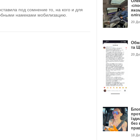
Оле
-спо
ставила под сомнение то, на кого и для
яко
олі
добными намеками мобилизацию.
20 Д
Обм
та 
20 Д
Бло
про
їзди
без 
пра
18 Д