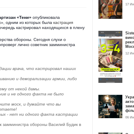
17 И
артизан «Тени»
опубликовала
», одним из которых была
кастрация
 очередь кастрировал находящихся в плену
Sist
вик
рства обороны. Сегодня слухи о
рекл
проверг лично советник замминистра
Мос
12 И
дации врача, что кастрировал наших
гиванию и деморализации армии, либо
ему от некой дамы.
ние и не одного факта не было
Укра
акт
чите моск, и думайте что вы
зам
ботаете!
філ
ых - нет ни одного факта кастрации
06 И
ик замминистра обороны Василий Будик в