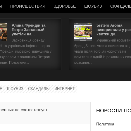
Ы
ПРОИСШЕСТВИЯ
ЗДОРОВЬЕ
ШОУБИЗ
СКАНДАЛ
Алина Френдій та
Sisters Aroma
Петро Заставный
використали у ре
улетіли на...
квитки до...
Имя пользователя
Засновниця бренду
Український космет
 та українська інфлюенсерка
бренд Sisters Aroma опинився в ц
Пароль
 Френдій, ймовірно, вирушила у
уваги після того, як користувачі
тку разом із чоловіком Петром
помітили в одній із рекламних ema
вним. Подружжя...
розсилок...
запомнить
Е
ШОУБИЗ
СКАНДАЛЫ
ИНТЕРНЕТ
Забыли пароль?
Забыли имя пользователя?
оенных не соответствует
НОВОСТИ ПО
Политика