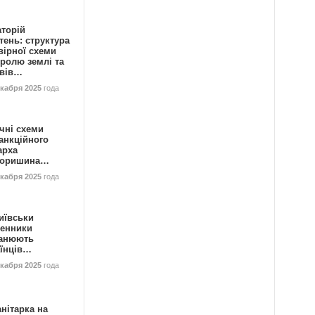
аторій
ень: структура
вірної схеми
ролю землі та
ивів…
екабря 2025
года
чні схеми
анкційного
арха
горишина…
екабря 2025
года
иївськи
енники
анюють
аїнців…
екабря 2025
года
нітарка на