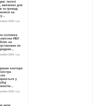
аж: тисячі
, ввезених для
и та громад
нилися на
ку…
екабря 2025
года
ма чоловіка
номістки НБУ
бляє на
жустановах як
ередник…
екабря 2025
года
цівник контори
іністра
клія
зрюється у
обці
ументів…
екабря 2025
года
ба знов