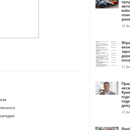
прод
авто
війн
опи
рин
18 Д
Фір
еко
заро
дер
пос
17 Д
Пра
ексм
Кри
підо
аза
підр
док
бленного
17 Д
рагедии
Вер