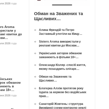
юля 2026
года
Обман на Зважених та
Щасливих…
ers Aroma
Алина Френдій та Петро
ористали у
Заставный улетіли на Ібицу…
амі квитки до
кви…
Sisters Aroma використали у
юля 2026
года
рекламі квитки до Москви…
Українських акторок обманом
заманюють в фільми 18+…
Олександр Кізляр -спосіб життя,
якому позаздрить олігарх…
Обман на Зважених та
їнських
Щасливих…
орок обманом
анюють в
Блогерка Алхім протягом року
ьми 18+…
їздила за кермом без водійських
юня 2026
года
прав…
Санаторій Жовтень: структура
ймовірної схеми контролю землі