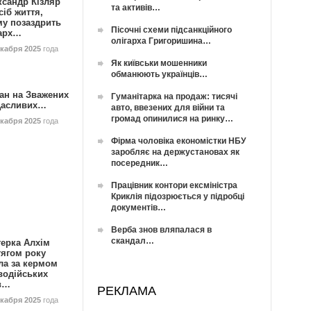
ксандр Кізляр
та активів…
сіб життя,
му позаздрить
Пісочні схеми підсанкційного
гарх…
олігарха Григоришина…
екабря 2025
года
Як київськи мошенники
обманюють українців…
ан на Зважених
Гуманітарка на продаж: тисячі
Щасливих…
авто, ввезених для війни та
громад опинилися на ринку…
екабря 2025
года
Фірма чоловіка економістки НБУ
заробляє на держустановах як
посередник…
Працівник контори ексміністра
Криклія підозрюється у підробці
документів…
Верба знов вляпалася в
скандал…
герка Алхім
тягом року
ла за кермом
водійських
в…
РЕКЛАМА
екабря 2025
года