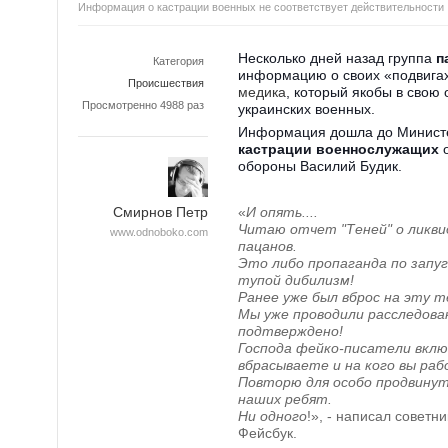
Информация о кастрации военных не соответствует действительности
Несколько дней назад группа
п
Категория
информацию о своих «подвигах
Происшествия
медика
, который якобы в свою
Просмотренно 4988 раз
украинских военных.
Информация дошла до Министе
кастрации военнослужащих
о
обороны Василий Будик.
«
И опять....
Смирнов Петр
Читаю отчет "Теней" о ликви
www.odnoboko.com
пацанов.
Это либо пропаганда по запу
тупой дибилизм
!
Ранее уже был вброс на эту т
Мы уже проводили расследова
подтверждено!
Господа фейко-писатели вклю
вбрасываете и на кого вы ра
Повторю для особо продвинут
наших ребят.
Ни одного
!
», - написал советн
Фейсбук.