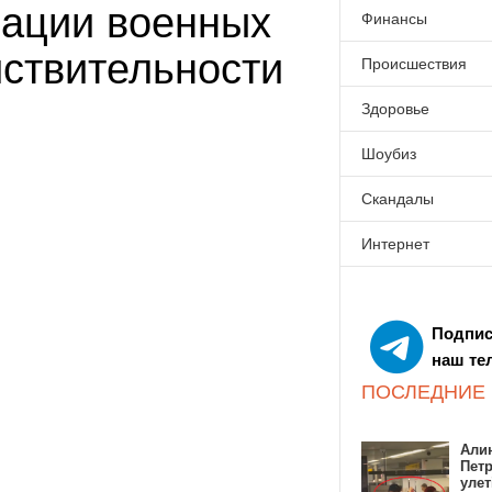
рации военных
Финансы
йствительности
Происшествия
Здоровье
Шоубиз
Скандалы
Интернет
Подпис
наш те
ПОСЛЕДНИЕ
Алин
Пет
улет