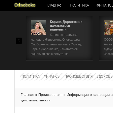
ГЛАВНАЯ
ПОЛИТИКА
ФИНАНС
Карина Доронченко
намагається
відновити...
Колишня подружка
молодого бізнесмена Олександра
COOSH
Слобоженка, який залишив Україну,
Аліна
Каріна Доронченко, намагається
відпус
відновити свою репутацію.
Заста
ПОЛИТИКА
ФИНАНСЫ
ПРОИСШЕСТВИЯ
ЗДОРОВЬ
Главная
»
Происшествия
»
Информация о кастрации в
действительности