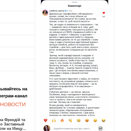
ывайтесь на
леграм-канал
 НОВОСТИ
а Френдій та
ро Заставный
іли на Ібицу…