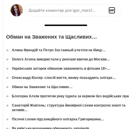
Обман на Зважених та Щасливих…
Алина Френдій та Петро Заставный улетіли на Ібицу…
Sisters Aroma використали у рекламі квитки до Москви…
Українських акторок обманом заманюють в фільми 18+…
Олександр Кізляр -спосіб життя, якому позаздрить олігарх…
Обман на Зважених та Щасливих…
Блогерка Алхім протягом року їздила за кермом без водійських пр
Санаторій Жовтень: структура ймовірної схеми контролю землі та
активів…
Пісочні схеми підсанкційного олігарха Григоришина…
Як київськи мошенники обманюють українців…