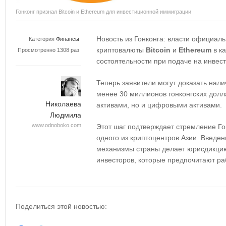
Гонконг признал Bitcoin и Ethereum для инвестиционной иммиграции
Новость из Гонконга: власти официал
Категория
Финансы
криптовалюты
Bitcoin
и
Ethereum
в к
Просмотренно 1308 раз
состоятельности при подаче на инве
Теперь заявители могут доказать нал
менее 30 миллионов гонконгских долл
Николаева
активами, но и цифровыми активами.
Людмила
www.odnoboko.com
Этот шаг подтверждает стремление Гон
одного из криптоцентров Азии. Введе
механизмы страны делает юрисдикцию
инвесторов, которые предпочитают ра
Поделиться этой новостью: