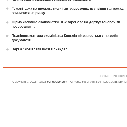
Гуманітарка на продаж: тисячі авто, ввезених для війни та громад
опинилися на ринку…
Фірма чоловіка економістки НБУ заробляє на держустановах як
посередник…
Працівник контори ексміністра Криклія підозрюється у підробці
документів…
Верба знов вляпалася в скандал…
Главная
Конфиде
Copyright © 2015 - 2026
odnoboko.com
. All rights reserved.Все права защище