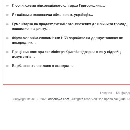
Пісочні схеми підсанкційного олігарха Григоришина…
Як київськи мошенники обманюють українців…
Гуманітарка на продаж: тисячі авто, ввезених для війни та громад
опинилися на ринку…
Фірма чоловіка економістки НБУ заробляє на держустановах як
посередник…
Працівник контори ексміністра Криклія підозрюється у підробці
документів…
Верба знов вляпалася в скандал…
Главная
Конфиде
Copyright © 2015 - 2026
odnoboko.com
. All rights reserved.Все права защище