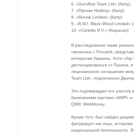
«Guruflow Team Ltd» (Кипр)
«Piprose Holding» (Кипр)
«Monak Limited» (Кипр)
«B.W.I. Black-Wood Limited» 
«Carletta N.V.» (Кюрасао)
В расследовании также указано
связанных с Россией, представ
интересам Украины. Хотя «Укр
дистанцироваться от Пунина, в
лицензионное соглашение межд
Team Ltd», подписанное Дмит
Это подтверждает его участие 
банковскими картами «МИР» и
QIWI, WebMoney.
Кроме того, был найден докуме
фигурирует как лицо, которому
национальной безопасности. Эт