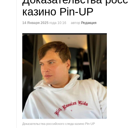
казино Pin-UP
14 Января 2025
года 10:16
автор
Редакция
Доказательства российского следа казино Pin-UP