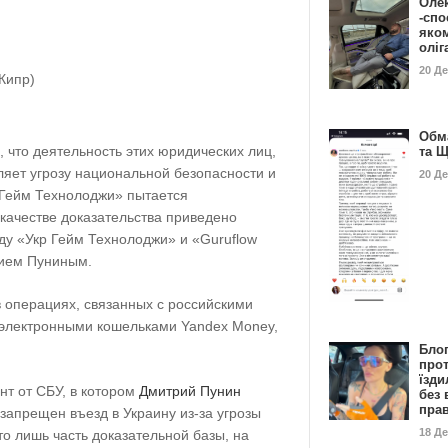
Оле
-спо
яко
олі
20 Д
(Кипр)
Обм
, что деятельность этих юридических лиц,
та 
ляет угрозу национальной безопасности и
20 Д
 Гейм Технолоджи» пытается
 качестве доказательства приведено
у «Укр Гейм Технолоджи» и «Guruflow
рием Пуниным.
в операциях, связанных с российскими
 электронными кошельками Yandex Money,
Бло
про
їзди
нт от СБУ, в котором
Дмитрий Пунин
без 
пра
 запрещен въезд в Украину из-за угрозы
18 Д
о лишь часть доказательной базы, на