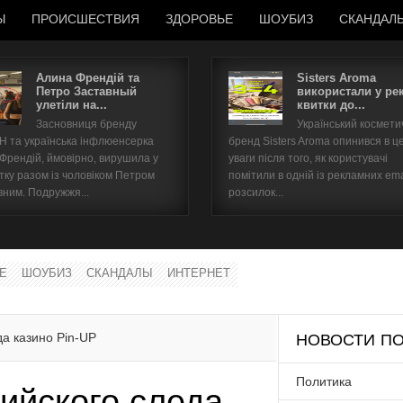
Ы
ПРОИСШЕСТВИЯ
ЗДОРОВЬЕ
ШОУБИЗ
СКАНДАЛ
Алина Френдій та
Sisters Aroma
Петро Заставный
використали у ре
улетіли на...
квитки до...
Имя пользователя
Засновниця бренду
Український космет
 та українська інфлюенсерка
бренд Sisters Aroma опинився в ц
Пароль
 Френдій, ймовірно, вирушила у
уваги після того, як користувачі
тку разом із чоловіком Петром
помітили в одній із рекламних ema
вним. Подружжя...
розсилок...
запомнить
Е
ШОУБИЗ
СКАНДАЛЫ
ИНТЕРНЕТ
Забыли пароль?
Забыли имя пользователя?
да казино Pin-UP
НОВОСТИ ПО
Политика
ийского следа