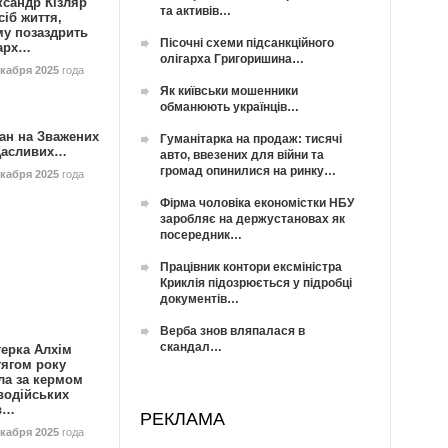
ксандр Кізляр
та активів…
сіб життя,
му позаздрить
Пісочні схеми підсанкційного
гарх…
олігарха Григоришина…
екабря 2025
года
Як київськи мошенники
обманюють українців…
ан на Зважених
Гуманітарка на продаж: тисячі
Щасливих…
авто, ввезених для війни та
громад опинилися на ринку…
екабря 2025
года
Фірма чоловіка економістки НБУ
заробляє на держустановах як
посередник…
Працівник контори ексміністра
Криклія підозрюється у підробці
документів…
Верба знов вляпалася в
скандал…
герка Алхім
тягом року
ла за кермом
водійських
в…
РЕКЛАМА
екабря 2025
года