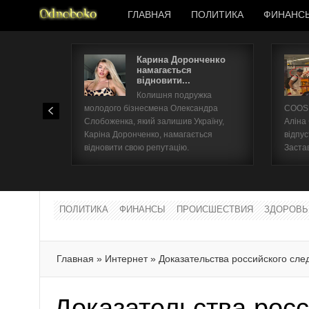
ГЛАВНАЯ
ПОЛИТИКА
ФИНАНС
Карина Доронченко
намагається
відновити...
Колишня подружка
молодого бізнесмена Олександра
COOSH
Слобоженка, який залишив Україну,
Аліна
Каріна Доронченко, намагається
відпус
відновити свою репутацію.
Заста
ПОЛИТИКА
ФИНАНСЫ
ПРОИСШЕСТВИЯ
ЗДОРОВЬ
Главная
»
Интернет
»
Доказательства российского сле
Доказательства росс