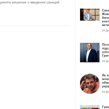
ринять решение о введении санкций.
Сан
Жовт
ймо
конт
акт
18 Д
Пісо
підс
оліг
Гри
18 Д
Як к
мош
обм
укр
18 Д
Гума