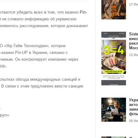
17 И
таются убедить всех в том, что казино
Pin-
 не сливало информацию об украинских
 появилось расследование, которое доказывает
Sist
вик
рекл
О «Укр Гейм Технолоджи», которое
Мос
казино Pin-UP в Украине, связано с
12 И
ниным. Он контролирует компанию через
td».
попытках обхода международных санкций и
 В связи с этим предложено ввести санкции
Укра
акт
»
зам
філ
Груп»
06 И