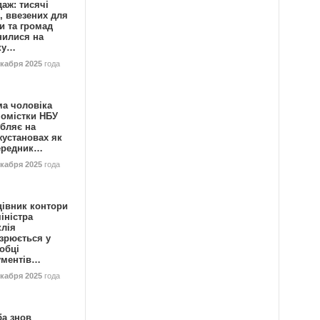
аж: тисячі
, ввезених для
и та громад
нилися на
ку…
екабря 2025
года
ма чоловіка
номістки НБУ
бляє на
жустановах як
ередник…
екабря 2025
года
цівник контори
іністра
клія
зрюється у
обці
ументів…
екабря 2025
года
ба знов