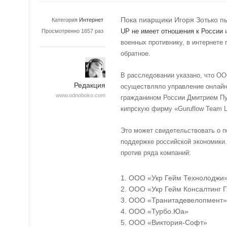
Пока пиарщики Игоря Зотько пы
Категория
Интернет
UP не имеет отношения к России
и
Просмотренно 1657 раз
военных противнику, в интернете
обратное.
В расследовании указано, что ОО
Редакция
осуществляло управление онлайн-
www.odnoboko.com
гражданином России Дмитрием Пу
кипрскую фирму «Guruflow Team L
Это может свидетельствовать о 
поддержке российской экономики.
против ряда компаний:
ООО «Укр Гейм Технолоджи
ООО «Укр Гейм Консалтинг 
ООО «Транитадевелопмент»
ООО «Турбо.Юа»
ООО «Виктория-Софт»