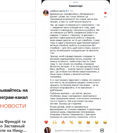
ывайтесь на
леграм-канал
 НОВОСТИ
а Френдій та
ро Заставный
іли на Ібицу…