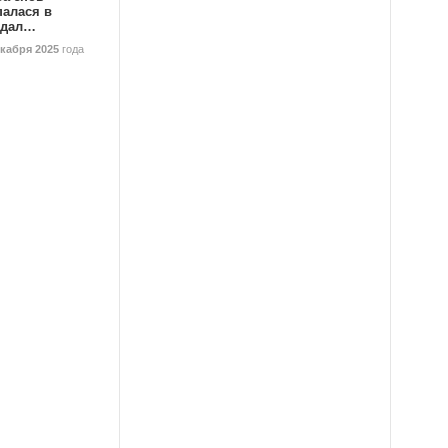
палася в
ндал…
екабря 2025
года