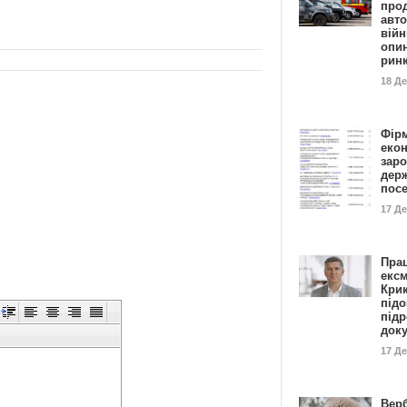
прод
авто
війн
опи
рин
18 Д
Фір
еко
заро
дер
пос
17 Д
Пра
ексм
Кри
підо
підр
док
17 Д
Вер