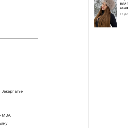
вля
ска
17 Д
 Закарпатье
ю МВА
аину