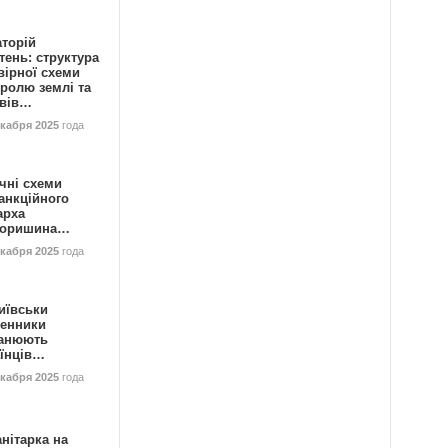
аторій
ень: структура
вірної схеми
ролю землі та
ивів…
екабря 2025
года
чні схеми
анкційного
арха
горишина…
екабря 2025
года
иївськи
енники
анюють
аїнців…
екабря 2025
года
нітарка на