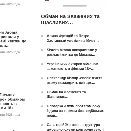
юля 2026
года
Обман на Зважених та
Щасливих…
ers Aroma
Алина Френдій та Петро
ористали у
Заставный улетіли на Ібицу…
амі квитки до
кви…
Sisters Aroma використали у
юля 2026
года
рекламі квитки до Москви…
Українських акторок обманом
заманюють в фільми 18+…
Олександр Кізляр -спосіб життя,
якому позаздрить олігарх…
Обман на Зважених та
їнських
Щасливих…
орок обманом
анюють в
Блогерка Алхім протягом року
ьми 18+…
їздила за кермом без водійських
юня 2026
года
прав…
Санаторій Жовтень: структура
ймовірної схеми контролю землі