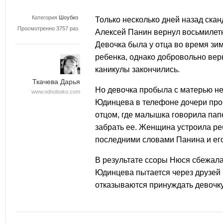
Категория
Шоубиз
Только несколько дней назад ска
Просмотренно 3757 раз
Алексей Панин
вернул восьмиле
Девочка была у отца во время зи
ребенка, однако добровольно вер
каникулы закончились.
Ткачева Дарья
Но девочка пробыла с матерью не
www.odnoboko.com
Юдинцева в телефоне дочери проч
отцом, где малышка говорила папе
забрать ее. Женщина устроила ре
последними словами Панина и его
В результате ссоры
Нюся сбежала 
Юдинцева пытается через друзей в
отказываются принуждать девочку