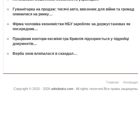
Гуманітарка на продаж: тисячі авто, ввезених для війни та громад
опинилися на ринку…
Фірма чоловіка економістки НБУ заробляє на держустановах як
посередник…
Працівник контори ексміністра Криклія підозрюється у підробці
документів…
Верба знов вляпалася в скандал…
Главная
Конфиде
Copyright © 2015 - 2026
odnoboko.com
. All rights reserved.Все права защище