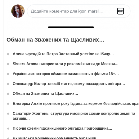
Обман на Зважених та Щасливих…
Алина Френдій та Петро Заставный улетіли на Ібицу…
Sisters Aroma використали у рекламі квитки до Москви…
Українських акторок обманом заманюють в фільми 18+…
Олександр Кізляр -спосіб життя, якому позаздрить олігарх…
Обман на Зважених та Щасливих…
Блогерка Алхім протягом року їздила за кермом без водійських пр
Санаторій Жовтень: структура ймовірної схеми контролю землі та
активів…
Пісочні схеми підсанкційного олігарха Григоришина…
Як київськи мошенники обманюють українців…