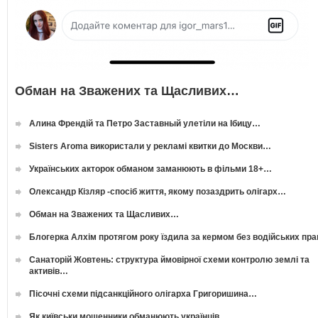
Обман на Зважених та Щасливих…
Алина Френдій та Петро Заставный улетіли на Ібицу…
Sisters Aroma використали у рекламі квитки до Москви…
Українських акторок обманом заманюють в фільми 18+…
Олександр Кізляр -спосіб життя, якому позаздрить олігарх…
Обман на Зважених та Щасливих…
Блогерка Алхім протягом року їздила за кермом без водійських пр
Санаторій Жовтень: структура ймовірної схеми контролю землі та
активів…
Пісочні схеми підсанкційного олігарха Григоришина…
Як київськи мошенники обманюють українців…