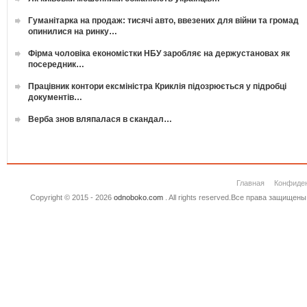
Гуманітарка на продаж: тисячі авто, ввезених для війни та громад
опинилися на ринку…
Фірма чоловіка економістки НБУ заробляє на держустановах як
посередник…
Працівник контори ексміністра Криклія підозрюється у підробці
документів…
Верба знов вляпалася в скандал…
Главная
Конфиде
Copyright © 2015 - 2026
odnoboko.com
. All rights reserved.Все права защище