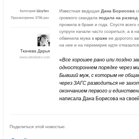
Известная ведущая
Дана Борисова
с
Категория
Шоубиз
громкого скандала
подала на развод
Просмотренно 3796 раз
прожила в браке и года. Спустя всего
супруги начали часто ссориться, а в 
обвинила мужа в
краже
ее дорогого а
на нее и на перемирие идти отказался
Ткачева Дарья
www.odnoboko.com
«
Все хорошее рано или поздно за
одностороннем порядке через м
Бывший муж, с которым не общае
через ЗАГС разводиться не захо
окончанием первого и единствен
написала Дана Борисова на своей
Поделиться этой новостью: