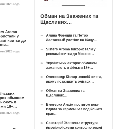
юля 2026
года
Обман на Зважених та
Щасливих…
ers Aroma
Алина Френдій та Петро
ористали у
Заставный улетіли на Ібицу…
амі квитки до
кви…
Sisters Aroma використали у
юля 2026
года
рекламі квитки до Москви…
Українських акторок обманом
заманюють в фільми 18+…
Олександр Кізляр -спосіб життя,
якому позаздрить олігарх…
Обман на Зважених та
їнських
Щасливих…
орок обманом
анюють в
Блогерка Алхім протягом року
ьми 18+…
їздила за кермом без водійських
юня 2026
года
прав…
Санаторій Жовтень: структура
ймовірної схеми контролю землі