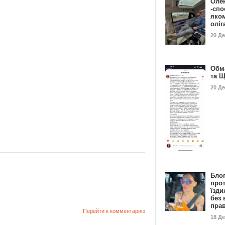
Оле
-спо
яко
олі
20 Д
Обм
та 
20 Д
Бло
про
їзди
без 
пра
Перейти к комментарию
18 Д