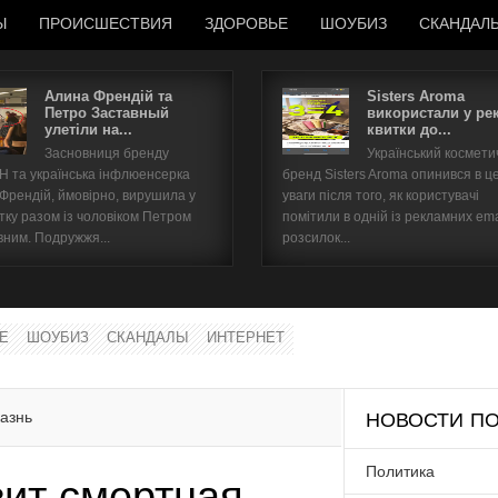
Ы
ПРОИСШЕСТВИЯ
ЗДОРОВЬЕ
ШОУБИЗ
СКАНДАЛ
Алина Френдій та
Sisters Aroma
Петро Заставный
використали у ре
улетіли на...
квитки до...
Имя пользователя
Засновниця бренду
Український космет
 та українська інфлюенсерка
бренд Sisters Aroma опинився в ц
Пароль
 Френдій, ймовірно, вирушила у
уваги після того, як користувачі
тку разом із чоловіком Петром
помітили в одній із рекламних ema
вним. Подружжя...
розсилок...
запомнить
Е
ШОУБИЗ
СКАНДАЛЫ
ИНТЕРНЕТ
Забыли пароль?
Забыли имя пользователя?
казнь
НОВОСТИ ПО
Политика
зит смертная