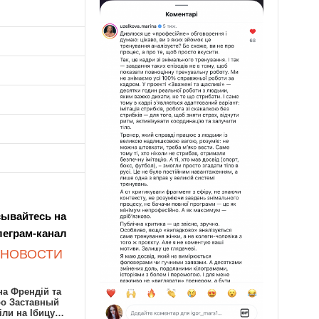
ывайтесь на
леграм-канал
 НОВОСТИ
а Френдій та
ро Заставный
іли на Ібицу…