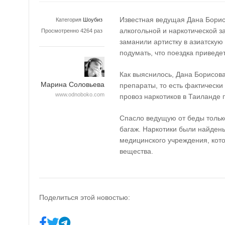
Известная ведущая Дана Борис
Категория
Шоубиз
алкогольной и наркотической з
Просмотренно 4264 раз
заманили артистку в азиатскую 
подумать, что поездка приведе
Как выяснилось, Дана Борисова
Марина Соловьева
препараты, то есть фактически -
www.odnoboko.com
провоз наркотиков в Таиланде 
Спасло ведущую от беды только
багаж. Наркотики были найдены
медицинского учреждения, кот
вещества.
Поделиться этой новостью: