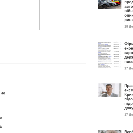
прод
авто
війн
опи
рин
18 Д
Фір
еко
заро
дер
пос
17 Д
Пра
ексм
ние
Кри
підо
підр
док
17 Д
ва
а
Вер