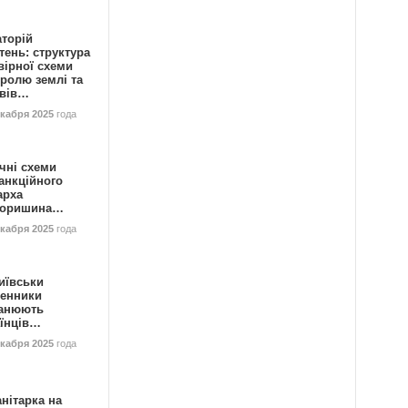
аторій
ень: структура
вірної схеми
ролю землі та
ивів…
екабря 2025
года
чні схеми
анкційного
арха
горишина…
екабря 2025
года
иївськи
енники
анюють
аїнців…
екабря 2025
года
нітарка на