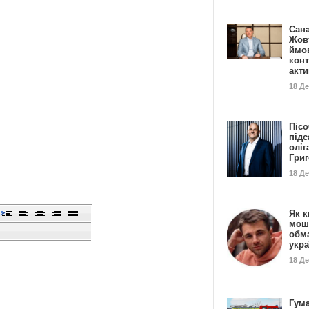
Сан
Жовт
ймо
конт
акт
18 Д
Пісо
підс
оліг
Гри
18 Д
Як к
мош
обм
укр
18 Д
Гума