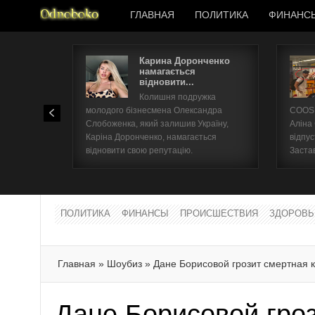
ГЛАВНАЯ
ПОЛИТИКА
ФИНАНС
Карина Доронченко
намагається
відновити...
Колишня подружка
молодого бізнесмена Олександра
COOSH
Слобоженка, який залишив Україну,
Аліна
Каріна Доронченко, намагається
відпус
відновити свою репутацію.
Заста
ПОЛИТИКА
ФИНАНСЫ
ПРОИСШЕСТВИЯ
ЗДОРОВЬ
Главная
»
Шоубиз
»
Дане Борисовой грозит смертная 
Дане Борисовой гро