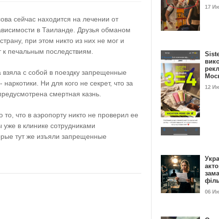
17 И
ова сейчас находится на лечении от
ависимости в Таиланде. Друзья обманом
страну, при этом никто из них не мог и
т к печальным последствиям.
Sist
вик
рекл
 взяла с собой в поездку запрещенные
Мос
 наркотики. Ни для кого не секрет, что за
12 И
предусмотрена смертная казнь.
 то, что в аэропорту никто не проверил ее
 уже в клинике сотрудниками
орые тут же изъяли запрещенные
Укра
акт
зам
філ
06 И