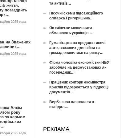
ксандр Кізляр
та активів…
сіб життя,
му позаздрить
Пісочні схеми підсанкційного
гарх…
олігарха Григоришина…
екабря 2025
года
Як київськи мошенники
обманюють українців…
ан на Зважених
Гуманітарка на продаж: тисячі
Щасливих…
авто, ввезених для війни та
громад опинилися на ринку…
екабря 2025
года
Фірма чоловіка економістки НБУ
заробляє на держустановах як
посередник…
Працівник контори ексміністра
Криклія підозрюється у підробці
документів…
Верба знов вляпалася в
скандал…
герка Алхім
тягом року
ла за кермом
водійських
в…
РЕКЛАМА
екабря 2025
года