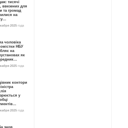
аж: тисячі
, ввезених для
и та громад
нилися на
ку…
екабря 2025
года
ма чоловіка
номістки НБУ
бляє на
жустановах як
ередник…
екабря 2025
года
цівник контори
іністра
клія
зрюється у
обці
ументів…
екабря 2025
года
ба знов