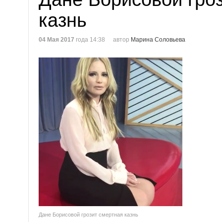
казнь
04 Мая 2017
года 14:38
автор
Марина Соловьева
Дане Борисовой грозит смертная казнь