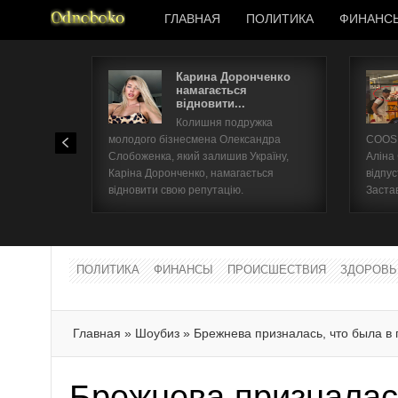
ГЛАВНАЯ
ПОЛИТИКА
ФИНАНС
Карина Доронченко
намагається
відновити...
Колишня подружка
молодого бізнесмена Олександра
COOSH
Слобоженка, який залишив Україну,
Аліна
Каріна Доронченко, намагається
відпус
відновити свою репутацію.
Заста
ПОЛИТИКА
ФИНАНСЫ
ПРОИСШЕСТВИЯ
ЗДОРОВЬ
Главная
»
Шоубиз
»
Брежнева призналась, что была в
Брежнева призналас