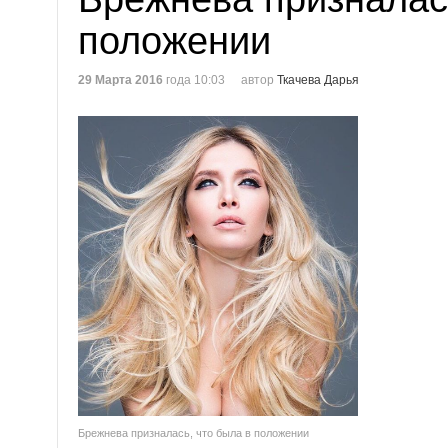
положении
29 Марта 2016
года 10:03
автор
Ткачева Дарья
Брежнева призналась, что была в положении