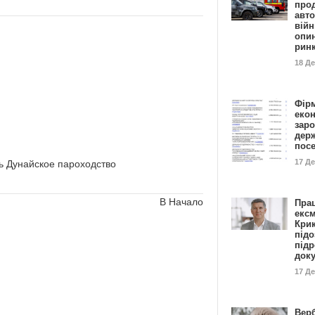
прод
авто
війн
опи
рин
18 Д
Фір
еко
заро
дер
пос
17 Д
ь Дунайское пароходство
В Начало
Пра
ексм
Кри
підо
підр
док
17 Д
Вер