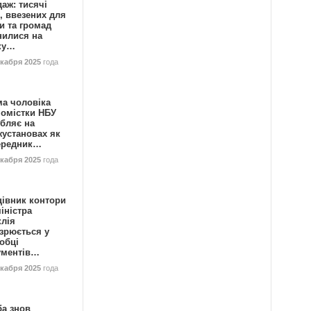
аж: тисячі
, ввезених для
и та громад
нилися на
ку…
екабря 2025
года
ма чоловіка
номістки НБУ
бляє на
жустановах як
ередник…
екабря 2025
года
цівник контори
іністра
клія
зрюється у
обці
ументів…
екабря 2025
года
ба знов