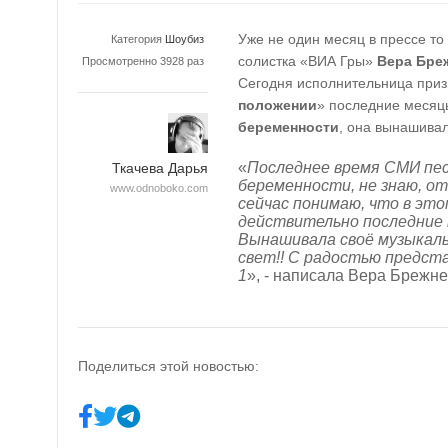
Уже не один месяц в прессе то
Категория
Шоубиз
солистка «ВИА Гры»
Вера Бре
Просмотренно 3928 раз
Сегодня исполнительница приз
положении
» последние месяцы
беременности
, она вынашива
«
Последнее время СМИ пе
Ткачева Дарья
беременности, не знаю, о
www.odnoboko.com
сейчас понимаю, что в это
действительно последние 
Вынашивала своё музыкаль
свет!! С радостью предст
1
», - написала Вера Брежне
Поделиться этой новостью: