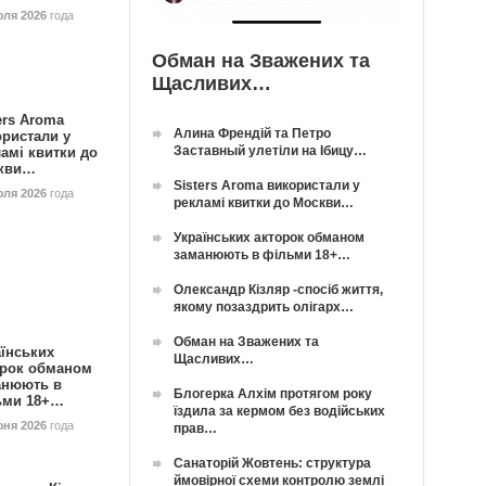
юля 2026
года
Обман на Зважених та
Щасливих…
ers Aroma
Алина Френдій та Петро
ористали у
Заставный улетіли на Ібицу…
амі квитки до
кви…
Sisters Aroma використали у
юля 2026
года
рекламі квитки до Москви…
Українських акторок обманом
заманюють в фільми 18+…
Олександр Кізляр -спосіб життя,
якому позаздрить олігарх…
Обман на Зважених та
їнських
Щасливих…
орок обманом
анюють в
Блогерка Алхім протягом року
ьми 18+…
їздила за кермом без водійських
юня 2026
года
прав…
Санаторій Жовтень: структура
ймовірної схеми контролю землі