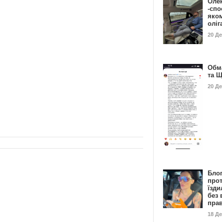
Оле
-спо
яко
олі
20 Д
Обм
та 
20 Д
Бло
про
їзди
без 
пра
18 Д