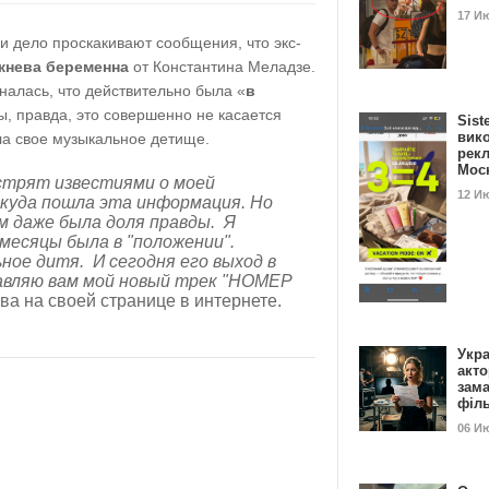
17 И
 и дело проскакивают сообщения, что экс-
жнева беременна
от Константина Меладзе.
налась, что действительно была «
в
, правда, это совершенно не касается
Sist
вик
ла свое музыкальное детище.
рекл
Мос
стрят известиями о моей
12 И
ткуда пошла эта информация. Но
м даже была доля правды. Я
месяцы была в "положении".
ное дитя. И сегодня его выход в
авляю вам мой новый трек "НОМЕР
ва на своей странице в интернете.
Укра
акт
зам
філ
06 И