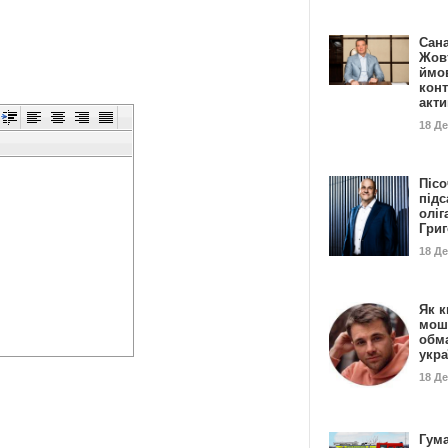
Сан
Жовт
ймо
конт
акт
18 Д
Пісо
підс
оліг
Гри
18 Д
Як к
мош
обм
укр
18 Д
Гума