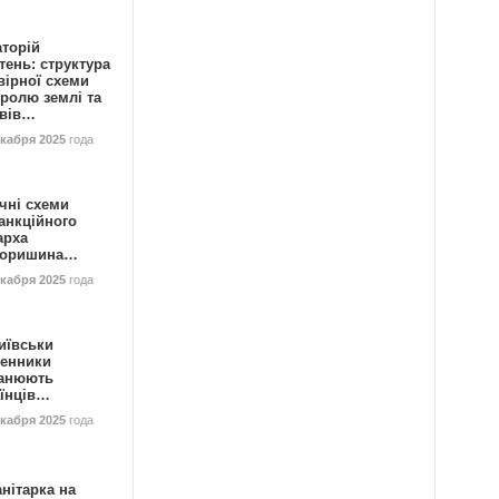
аторій
ень: структура
вірної схеми
ролю землі та
ивів…
екабря 2025
года
чні схеми
анкційного
арха
горишина…
екабря 2025
года
иївськи
енники
анюють
аїнців…
екабря 2025
года
нітарка на