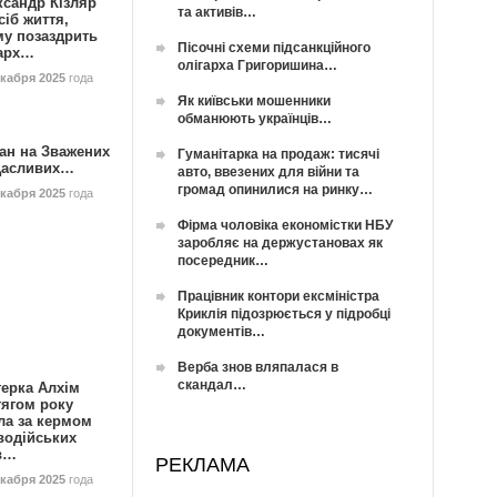
ксандр Кізляр
та активів…
сіб життя,
му позаздрить
Пісочні схеми підсанкційного
гарх…
олігарха Григоришина…
екабря 2025
года
Як київськи мошенники
обманюють українців…
ан на Зважених
Гуманітарка на продаж: тисячі
Щасливих…
авто, ввезених для війни та
громад опинилися на ринку…
екабря 2025
года
Фірма чоловіка економістки НБУ
заробляє на держустановах як
посередник…
Працівник контори ексміністра
Криклія підозрюється у підробці
документів…
Верба знов вляпалася в
скандал…
герка Алхім
тягом року
ла за кермом
водійських
в…
РЕКЛАМА
екабря 2025
года