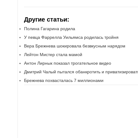
Другие статьи:
Полина Гагарина родила
У певца Фаррелла Уильямса родилась тройня
Вера Брежнева шокировала безвкусным нарядом
Лейтон Мистер стала мамой
Антон Лирнык показал трогательное видео
Дмитрий Чалый пытался обанкротить и приватизироват
Брежнева похвасталась 7 миллионами