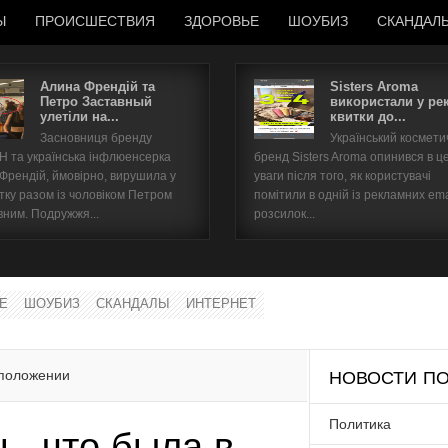
Ы
ПРОИСШЕСТВИЯ
ЗДОРОВЬЕ
ШОУБИЗ
СКАНДАЛ
Алина Френдій та
Sisters Aroma
Петро Заставный
використали у ре
улетіли на...
квитки до...
Имя пользователя
Засновниця бренду
Український космет
 та українська інфлюенсерка
бренд Sisters Aroma опинився в ц
Пароль
 Френдій, ймовірно, вирушила у
уваги після того, як користувачі
тку разом із чоловіком Петром
помітили в одній із рекламних ema
вним. Подружжя...
розсилок...
запомнить
Е
ШОУБИЗ
СКАНДАЛЫ
ИНТЕРНЕТ
Забыли пароль?
Забыли имя пользователя?
 положении
НОВОСТИ ПО
Политика
ь, что была в