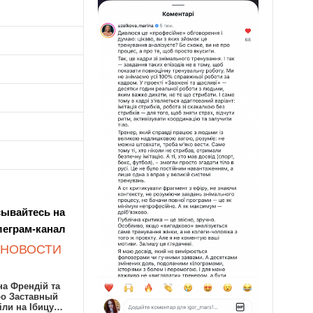
ывайтесь на
леграм-канал
 НОВОСТИ
а Френдій та
ро Заставный
іли на Ібицу…