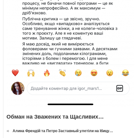
Обман на Зважених та Щасливих…
Алина Френдій та Петро Заставный улетіли на Ібицу…