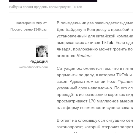
Байдена просят продлить сроки продажи TikTok
В понедельник два законодателя-демо
Категория
Интернет
Джо Байдену и Конгрессу с просьбой п
Просмотренно 1346 раз
установленный для китайской компани
американских активов
TikTok
. Если сд
января, приложению может грозить п
агентство
Reuters
.
Редакция
www.odnoboko.com
Ситуация осложняется тем, что в пят
аргументы по делу, в котором TikTok 
закон. Адвокат компании Ноэл Францис
указанный срок невозможно. По его с
приведёт к исчезновению коротких ви
просматривают 170 миллионов америк
платформу возможности существовани
В ответ на сложившуюся ситуацию се
законопроект, который отсрочит запре