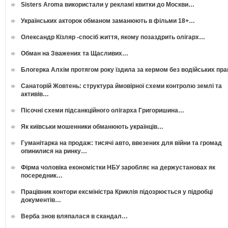
Sisters Aroma використали у рекламі квитки до Москви…
Українських акторок обманом заманюють в фільми 18+…
Олександр Кізляр -спосіб життя, якому позаздрить олігарх…
Обман на Зважених та Щасливих…
Блогерка Алхім протягом року їздила за кермом без водійських пр
Санаторій Жовтень: структура ймовірної схеми контролю землі та
активів…
Пісочні схеми підсанкційного олігарха Григоришина…
Як київськи мошенники обманюють українців…
Гуманітарка на продаж: тисячі авто, ввезених для війни та громад
опинилися на ринку…
Фірма чоловіка економістки НБУ заробляє на держустановах як
посередник…
Працівник контори ексміністра Криклія підозрюється у підробці
документів…
Верба знов вляпалася в скандал…