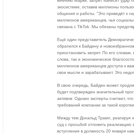
мнению Марки, запрет нанесёт удар 
экосистеме, оставив миллионы польз
общения и работы. "Это приведёт к с
миллионов американцев, чья социальн
связана с TikTok. Мы обязаны предотвр
Ещё один представитель Демократичес
обратился к Байдену и новоизбранном
приостановить запрет. По его словам, 
слова, так и экономическое благосост
миллионов американцев доступа к ва
свои мысли и зарабатывают. Это недо
В свою очередь, Байден может продлит
будет подтвержден значительный прог
активов. Однако эксперты считают, чт
требований компании за такой коротки
Между тем Дональд Трамп, реагируя н
суд с просьбой отложить реализацию з
вступления в должность 20 января на