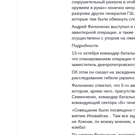
сокрушительный разгром в этой
оружием в руках» конечно кину
разгроме других генералов ГШ,
которые там были обмануть сл
Андрей Филоненко выступил и 
авантюрной операции, а также 
осуществлено с упором на лжи
Подробности:
13-го октября командир батал
что планированием операции п
заместитель днепропетровског
Об этом он сказал на заседан
расследованию гибели украинс
Филоненко отметил, что 5-го а
котором, кроме него, присутст
Семенченко, командир батальо
командующий сектора «Б» гене
«Совещание было посвящено п
взятию Иловайска... Там все з
не Хомчак, по моему мнению, к
комбат.
По словам Филоненко, распоря