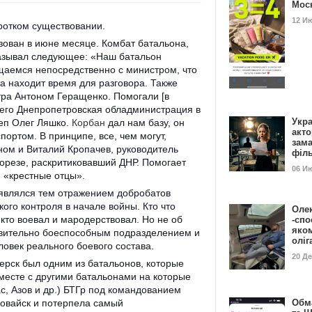
Мос
12 И
ротком существовании.
зован в июне месяце. Комбат батальона,
азывал следующее: «Наш батальон
аемся непосредственно с министром, что
да находит время для разговора. Также
ра Антоном Геращенко. Помогали [в
сего Днепропетровская обладминистрация в
Укра
еп Олег Ляшко.
Корбан
дал нам базу, он
акт
портом. В принципе, все, чем могут,
зам
ном и Виталий Кропачев, руководитель
філ
орезе, раскритиковавший ДНР. Помогает
06 И
 «крестные отцы».
 являлся тем отражением добробатов
ого контроля в начале войны. Кто что
Оле
, кто воевал и мародерствовал. Но не об
-спо
яко
твительно боеспособным подразделением и
олі
ловек реального боевого состава.
20 Д
ерск был одним из батальонов, которые
месте с другими батальонами на которые
с, Азов и др.) БТГр под командованием
овайск и потерпела самый
Обм