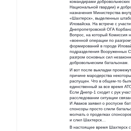
командирами добровольческих 
Национальной гвардии) и добр
назначения Министерства внут
«Шахтерск», выделенных штабо
Иловайска. На встрече с участ
Днепропетровской ОГА Корбана
Вопрос, на который Комиссия н
«военной операции по разгром
формирований в городе Иловай
подразделения Вооруженных Си
разгром основных сил незако
добровольческим батальонам.
И вот после выкладки промежут
причине мародерства некоторы
распущен. Что в общем-то было
единственный за все время АТ
Если Днепр-1 сходит с рук уча
расследовании ситуации связан
И Аваков заявил о роспуске бат
спонсоры просто слили батальо
молчать о проделках спонсоров
и слил Шахтерск…
В настоящее время Шахтерск с