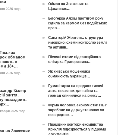
кви…
Обман на Зважених та
Щасливих…
юля 2026
года
Блогерка Алхім протягом року
їздила за кермом без водійських
прав…
Санаторій Жовтень: структура
ймовірної схеми контролю землі
та активів…
їнських
Пісочні схеми підсанкційного
орок обманом
анюють в
олігарха Григоришина…
ьми 18+…
Як київськи мошенники
юня 2026
года
обманюють українців…
Гуманітарка на продаж: тисячі
ксандр Кізляр
авто, ввезених для війни та
сіб життя,
громад опинилися на ринку…
му позаздрить
гарх…
Фірма чоловіка економістки НБУ
заробляє на держустановах як
екабря 2025
года
посередник…
Працівник контори ексміністра
Криклія підозрюється у підробці
ан на Зважених
документів…