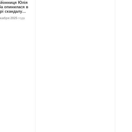
ьйонниця Юлія
ба опинилася в
трі скандалу…
екабря 2025
года