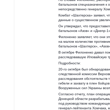
батальонов спецназначения к 
непосредственно генералу Хом
Комбат «Шахтерска» заявил, чт
данные о существенном увелич
Он утверждал, что предоставил
батальонов «Азов» и «Днепр-1»
Филоненко заявляет, что они э
на малом количестве противник
батальонов «Шахтерск», «Азов»
В октябре Филоненко давал по
расследовавшую Иловайскую т
Подробности:
20-го октября был обнародова
следственной комиссии Верхов
расследования обстоятельств т
гибели и захвату в плен бойцов
Вооруженных сил Украины возл
Согласно отчету, план операци
Донецкой области разрабатывал
под руководством командующе
генерал-лейтенанта Хомчака, 