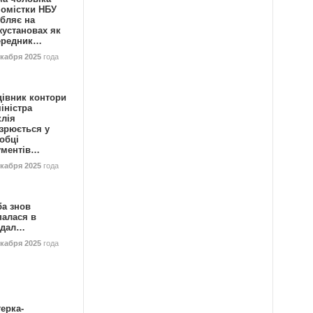
номістки НБУ
бляє на
жустановах як
ередник…
екабря 2025
года
цівник контори
іністра
клія
зрюється у
обці
ументів…
екабря 2025
года
ба знов
палася в
ндал…
екабря 2025
года
ерка-