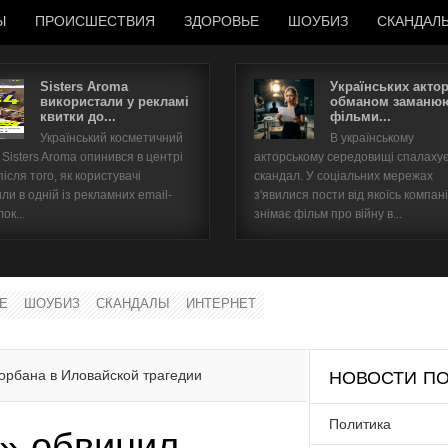
Ы
ПРОИСШЕСТВИЯ
ЗДОРОВЬЕ
ШОУБИЗ
СКАНДАЛ
Sisters Aroma
Українських акто
використали у рекламі
обманом заманюю
квитки до...
фільми...
Имя пользователя
Український косметичний
В українському
Sisters Aroma опинився в центрі
акторському середовищі спалаху
Пароль
після того, як користувачі
скандал. У соціальних мережах
ли в одній із рекламних email-
з'явилися пости від якоїсь компані
ок...
знімає фільм про війну в...
запомнить
Е
ШОУБИЗ
СКАНДАЛЫ
ИНТЕРНЕТ
Забыли пароль?
Забыли имя пользователя?
орбана в Иловайской трагедии
НОВОСТИ ПО
Политика
» обвинил