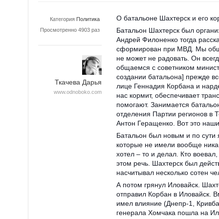
О батальоне Шахтерск и его ко
Категория
Политика
Батальон Шахтерск был органи
Просмотренно 4903 раз
Андрей Филоненко тогда расск
сформирован при МВД. Мы общ
не может не радовать. Он всег
общаемся с советником минист
создании батальона] прежде в
Ткачева Дарья
лице Геннадия Корбана и нард
www.odnoboko.com
нас кормит, обеспечивает транс
помогают. Занимается батальо
отделения Партии регионов в Т
Антон Геращенко. Вот это наши
Батальон был новым и по сути
которые не имели вообще никак
хотел – то и делал. Кто воевал
этом речь. Шахтерск был дейс
насчитывал несколько сотен че
А потом грянул Иловайск. Шахт
отправил Корбан в Иловайск. В
имел влияние (Днепр-1, Кривба
генерала Хомчака пошла на Ил