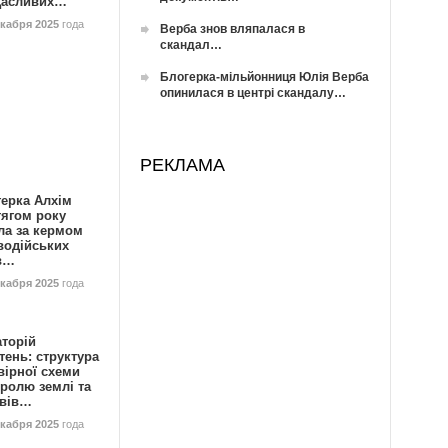
Щасливих…
екабря 2025
года
Верба знов вляпалася в
скандал…
Блогерка-мільйонниця Юлія Верба
опинилася в центрі скандалу…
РЕКЛАМА
герка Алхім
тягом року
ла за кермом
водійських
в…
екабря 2025
года
аторій
ень: структура
вірної схеми
ролю землі та
ивів…
екабря 2025
года