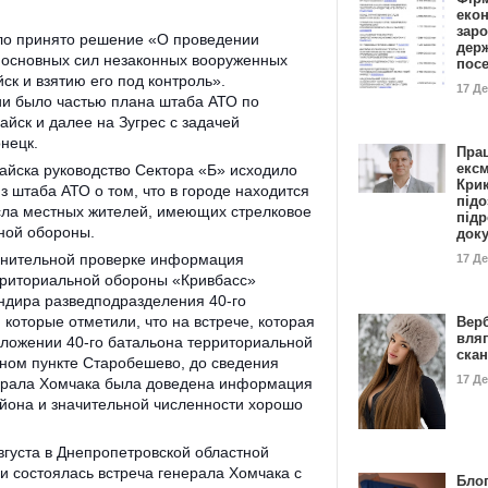
еко
заро
о принято решение «О проведении
дер
 основных сил незаконных вооруженных
пос
к и взятию его под контроль».
17 Д
и было частью плана штаба АТО по
йск и далее на Зугрес с задачей
нецк.
Пра
ексм
айска руководство Сектора «Б» исходило
Кри
з штаба АТО о том, что в городе находится
підо
исла местных жителей, имеющих стрелковое
підр
нной обороны.
док
лнительной проверке информация
17 Д
рриториальной обороны «Кривбасс»
андира разведподразделения 40-го
 которые отметили, что на встрече, которая
Вер
вля
положении 40-го батальона территориальной
ска
ном пункте Старобешево, до сведения
17 Д
нерала Хомчака была доведена информация
айона и значительной численности хорошо
августа в Днепропетровской областной
и состоялась встреча генерала Хомчака с
Блог