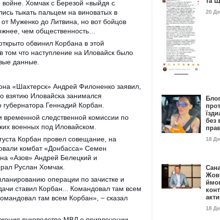
та 
 войне. Хомчак с Березой «выйдя с
лись тыкать пальцем на виноватых в
20 Д
 от Муженко до Литвина, но вот бойцов
ожнее, чем общественность…
открыто обвинил Корбана в этой
в том что наступление на Иловайск было
вые данные.
ьона «Шахтерск» Андрей Филоненко заявил,
о взятию Иловайска занимался
Бло
о губернатора Геннадий Корбан.
про
їзди
ии временной следственной комиссии по
без 
ких военных под Иловайском.
пра
вгуста Корбан провел совещание, на
18 Д
вовали комбат «Донбасса» Семен
на «Азов» Андрей Белецкий и
рал Руслан Хомчак.
Сан
Жовт
ланированию операции по зачистке и
ймо
адачи ставил Корбан... Командовал там всем
конт
акт
омандовал там всем Корбан», − сказал
18 Д
жения руководства МВД о привлечении