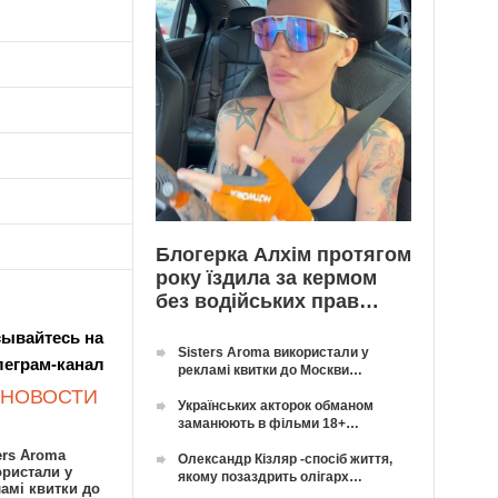
Блогерка Алхім протягом
року їздила за кермом
без водійських прав…
ывайтесь на
Sisters Aroma використали у
леграм-канал
рекламі квитки до Москви…
 НОВОСТИ
Українських акторок обманом
заманюють в фільми 18+…
ers Aroma
Олександр Кізляр -спосіб життя,
ористали у
якому позаздрить олігарх…
амі квитки до