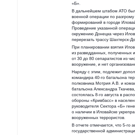
«Б».
В дальнейшем штабом АТО был
военной операции по разгрому
формирований в городе Иловайс
Проведение указанной операци
окружению Донецка через Илова
перерезать трассу Шахтерск-До
При планировании взятия Илов
из разведданных, полученных и
от 30 до 80 сепаратистов из ч
вооружение, и нет организова
Наряду с этим, подлежит допо
командира 40-го батальона те
полковника Мотрия А.В. и ком
батальона Александра Ткачева,
состоялась 8-го августа в рас
обороны «Кривбасс» в населен
руководителя Сектора «Б» ге
о наличии в Иловайске укрепр
вооруженных террористов.
В отчете отмечается, что 5-го 
государственной администраци