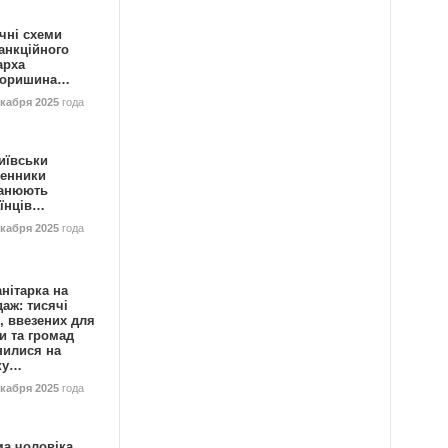
чні схеми
анкційного
арха
горишина…
екабря 2025
года
иївськи
енники
анюють
аїнців…
екабря 2025
года
нітарка на
аж: тисячі
, ввезених для
и та громад
нилися на
ку…
екабря 2025
года
ма чоловіка