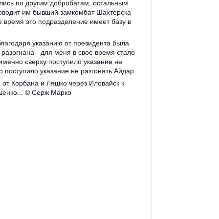
шлись по другим добробатам, остальным
ководит им бывший замкомбат Шахтерска
 время это подразделение имеет базу в
я благодаря указанию от президента была
разогнана - для меня в свое время стало
именно сверху поступило указание не
то поступило указание не разгонять Айдар.
, от Корбана и Ляшко через Иловайск к
енко...
©
Серж Марко