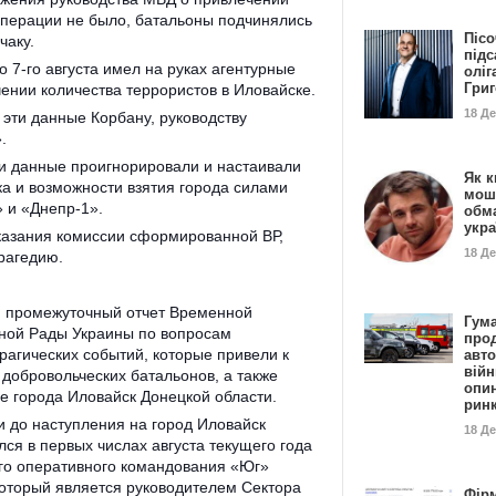
операции не было, батальоны подчинялись
Пісо
чаку.
підс
о 7-го августа имел на руках агентурные
оліг
Гри
ении количества террористов в Иловайске.
18 Д
 эти данные Корбану, руководству
.
ти данные проигнорировали и настаивали
Як к
а и возможности взятия города силами
мош
 и «Днепр-1».
обм
укр
казания комиссии сформированной ВР,
18 Д
рагедию.
н промежуточный отчет Временной
Гума
ной Рады Украины по вопросам
прод
рагических событий, которые привели к
авто
війн
 добровольческих батальонов, а также
опи
е города Иловайск Донецкой области.
рин
и до наступления на город Иловайск
18 Д
ся в первых числах августа текущего года
го оперативного командования «Юг»
который является руководителем Сектора
Фір