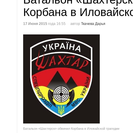
Корбана в Иловайск
17 Июня 2015
года 16:55
автор
Ткачева Дарья
Батальон «Шахтерск» обвинил Корбана в Иловайской трагедии