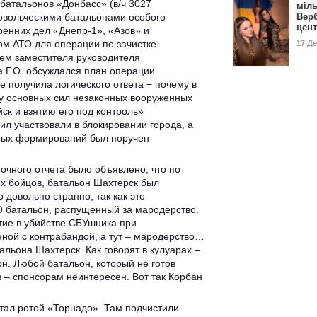
батальонов «Донбасс» (в/ч 3027
міл
овольческими батальонами особого
Вер
цен
ренних дел «Днепр-1», «Азов» и
м АТО для операции по зачистке
17 Д
ием заместителя руководителя
 Г.О. обсуждался план операции.
е получила логического ответа − почему в
у основных сил незаконных вооруженных
ск и взятию его под контроль»
л участвовали в блокировании города, а
нных формирований был поручен
очного отчета было объявлено, что по
х бойцов, батальон Шахтерск был
 довольно странно, так как это
О батальон, распущенный за мародерство.
стие в убийстве СБУшника при
ной с контрабандой, а тут – мародерство…
альона Шахтерск. Как говорят в кулуарах –
н. Любой батальон, который не готов
 – спонсорам неинтересен. Вот так Корбан
тал ротой «Торнадо». Там подчистили