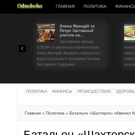
ГЛАВНАЯ
ПОЛИТИКА
ФИНАНС
Алина Френдій та
Петро Заставный
улетіли на...
Засновниця бренду
COOSH та українська інфлюенсерка
бренд 
Аліна Френдій, ймовірно, вирушила у
уваги 
відпустку разом із чоловіком Петром
поміти
Заставним. Подружжя...
розсил
ПОЛИТИКА
ФИНАНСЫ
ПРОИСШЕСТВИЯ
ЗДОРОВЬ
Главная
»
Политика
»
Батальон «Шахтерск» обвинил К
Батальон «Шахтерск