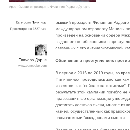
Арест бывшего президента Филиппин Родриго Дутерте
Бывший президент Филиппин Родриго 
Категория
Политика
международном аэропорту Манилы пос
Просмотренно 1327 раз
произведен на основании ордера Межд
выданного по обвинениям в преступле
связанных с его антинаркотической к
Ткачева Дарья
Обвинения в преступлениях против
www.odnoboko.com
В период с 2016 по 2019 годы, во вре
Филиппинах проводилась жесткая камп
известная как "война с наркотиками"
результате этой кампании погибло не 
правозащитные организации утверждаю
достигать десятков тысяч, многие из 
казней, осуществленных как правоохр
называемыми "эскадронами смерти".