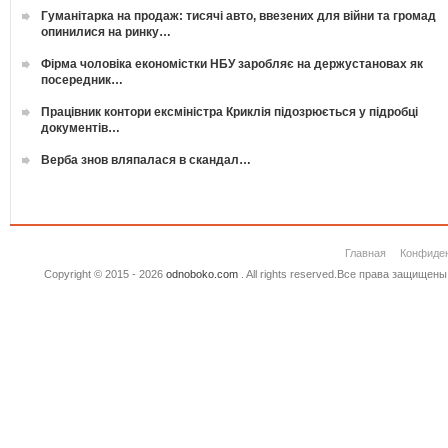
Гуманітарка на продаж: тисячі авто, ввезених для війни та громад
опинилися на ринку…
Фірма чоловіка економістки НБУ заробляє на держустановах як
посередник…
Працівник контори ексміністра Криклія підозрюється у підробці
документів…
Верба знов вляпалася в скандал…
Главная
Конфиде
Copyright © 2015 - 2026
odnoboko.com
. All rights reserved.Все права защище