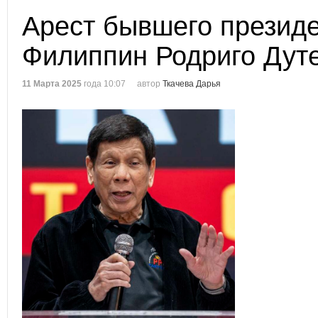
Арест бывшего презид
Филиппин Родриго Дут
11 Марта 2025
года 10:07
автор
Ткачева Дарья