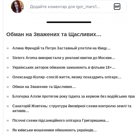
Обман на Зважених та Щасливих…
Алина Френдій та Петро Заставный улетіли на Ібицу…
Sisters Aroma використали у рекламі квитки до Москви…
Українських акторок обманом заманюють в фільми 18+…
Олександр Кізляр -спосіб життя, якому позаздрить олігарх…
Обман на Зважених та Щасливих…
Блогерка Алхім протягом року їздила за кермом без водійських пр
Санаторій Жовтень: структура ймовірної схеми контролю землі та
активів…
Пісочні схеми підсанкційного олігарха Григоришина…
Як київськи мошенники обманюють українців…