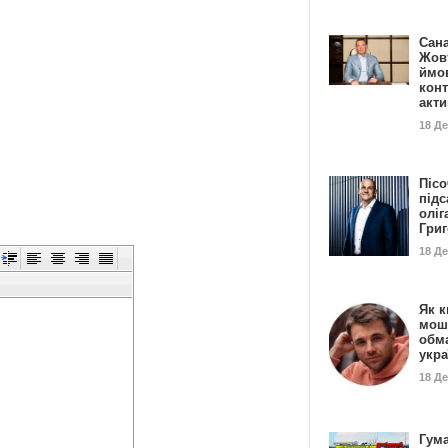
Сан
Жовт
ймо
конт
акт
18 Д
Пісо
підс
оліг
Гри
18 Д
Як к
мош
обм
укр
18 Д
Гума