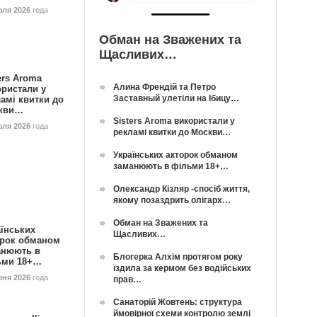
юля 2026
года
Обман на Зважених та
Щасливих…
ers Aroma
Алина Френдій та Петро
ористали у
Заставный улетіли на Ібицу…
амі квитки до
кви…
Sisters Aroma використали у
юля 2026
года
рекламі квитки до Москви…
Українських акторок обманом
заманюють в фільми 18+…
Олександр Кізляр -спосіб життя,
якому позаздрить олігарх…
Обман на Зважених та
їнських
Щасливих…
орок обманом
анюють в
Блогерка Алхім протягом року
ьми 18+…
їздила за кермом без водійських
юня 2026
года
прав…
Санаторій Жовтень: структура
ймовірної схеми контролю землі