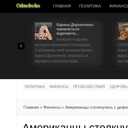
ГЛАВНАЯ
ПОЛИТИКА
ФИНАНС
Карина Доронченко
намагається
відновити...
Колишня подружка
молодого бізнесмена Олександра
COOSH
Слобоженка, який залишив Україну,
Аліна
Каріна Доронченко, намагається
відпус
відновити свою репутацію.
Заста
ПОЛИТИКА
ФИНАНСЫ
ПРОИСШЕСТВИЯ
ЗДОРОВЬ
Главная
»
Финансы
»
Американцы столкнулись с дефи
Американцы столкну