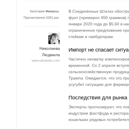
В Соединённых Штатах обостри
Категория
Финансы
фунт (примерно 450 граммов) 
Просмотренно 5281 раз
январе 2020 года до $5,60 в н
ограниченное предложение пр
стейкам и гамбургерам.
Николаева
Импорт не спасает ситу
Людмила
Частично нехватку компенсиров
www.odnoboko.com
временной. Со 2 апреля вступя
сельскохозяйственную продук
Трампа. Ожидается, что это пр
усугубит ситуацию для фермеро
Последствия для рынка
Эксперты прогнозируют, что п
индустрии фастфуда и ресторан
кошельках рядовых потребите