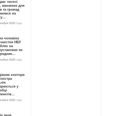
аж: тисячі
, ввезених для
и та громад
нилися на
ку…
екабря 2025
года
ма чоловіка
номістки НБУ
бляє на
жустановах як
ередник…
екабря 2025
года
цівник контори
іністра
клія
зрюється у
обці
ументів…
екабря 2025
года
ба знов