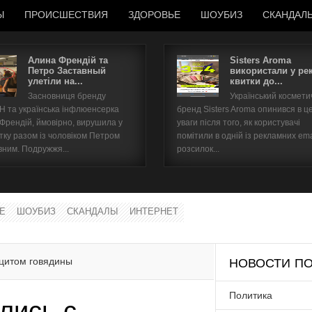
Ы
ПРОИСШЕСТВИЯ
ЗДОРОВЬЕ
ШОУБИЗ
СКАНДАЛ
Алина Френдій та
Sisters Aroma
Петро Заставный
використали у ре
улетіли на...
квитки до...
Имя пользователя
Засновниця бренду
Український космет
 та українська інфлюенсерка
бренд Sisters Aroma опинився в ц
Пароль
 Френдій, ймовірно, вирушила у
уваги після того, як користувачі
тку разом із чоловіком Петром
помітили в одній із рекламних ema
вним. Подружжя...
розсилок...
запомнить
Е
ШОУБИЗ
СКАНДАЛЫ
ИНТЕРНЕТ
Забыли пароль?
Забыли имя пользователя?
цитом говядины
НОВОСТИ ПО
Политика
лись с