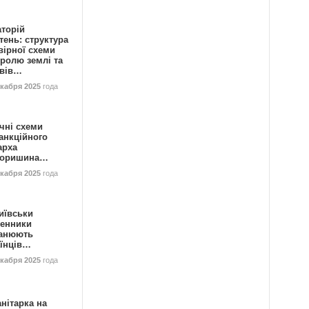
аторій
ень: структура
вірної схеми
ролю землі та
ивів…
екабря 2025
года
чні схеми
анкційного
арха
горишина…
екабря 2025
года
иївськи
енники
анюють
аїнців…
екабря 2025
года
нітарка на