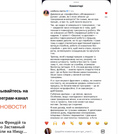
ывайтесь на
леграм-канал
 НОВОСТИ
а Френдій та
ро Заставный
іли на Ібицу…