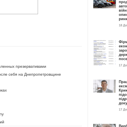
прод
авто
війн
опи
рин
18 Д
Фір
еко
заро
дер
пос
17 Д
опленных презервативами
после себя на Днепропетровщине
Пра
ексм
нках
Кри
підо
підр
док
17 Д
пу
ний
Вер