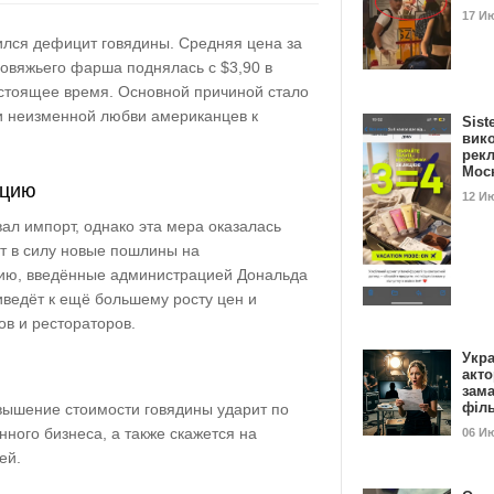
17 И
лся дефицит говядины. Средняя цена за
говяжьего фарша поднялась с $3,90 в
астоящее время. Основной причиной стало
и неизменной любви американцев к
Sist
вик
рекл
Мос
ацию
12 И
ал импорт, однако эта мера оказалась
т в силу новые пошлины на
цию, введённые администрацией Дональда
иведёт к ещё большему росту цен и
в и рестораторов.
Укра
акт
зам
філ
овышение стоимости говядины ударит по
ного бизнеса, а также скажется на
06 И
лей.