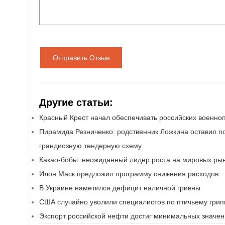
Отправить Отзыв
Другие статьи:
Красный Крест начал обеспечивать российских военн
Пирамида Резниченко: родственник Ложкина оставил 
грандиозную тендерную схему
Какао-бобы: неожиданный лидер роста на мировых ры
Илон Маск предложил программу снижения расходов
В Украине наметился дефицит наличной гривны
США случайно уволили специалистов по птичьему грип
Экспорт российской нефти достиг минимальных значе