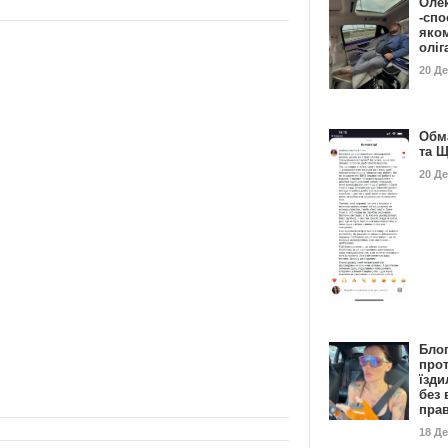
Оле
-спо
яко
олі
20 Д
Обм
та 
20 Д
Бло
про
їзди
без 
пра
18 Д