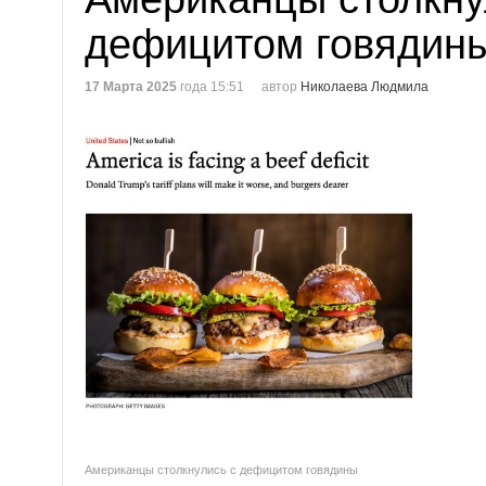
дефицитом говядин
17 Марта 2025
года 15:51
автор
Николаева Людмила
Американцы столкнулись с дефицитом говядины