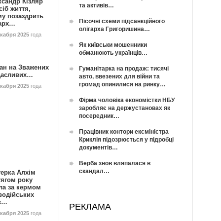
ксандр Кізляр
та активів…
сіб життя,
му позаздрить
Пісочні схеми підсанкційного
гарх…
олігарха Григоришина…
екабря 2025
года
Як київськи мошенники
обманюють українців…
ан на Зважених
Гуманітарка на продаж: тисячі
Щасливих…
авто, ввезених для війни та
громад опинилися на ринку…
екабря 2025
года
Фірма чоловіка економістки НБУ
заробляє на держустановах як
посередник…
Працівник контори ексміністра
Криклія підозрюється у підробці
документів…
Верба знов вляпалася в
скандал…
герка Алхім
тягом року
ла за кермом
водійських
в…
РЕКЛАМА
екабря 2025
года