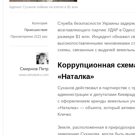
Адвокат Суханов пойман на взятке в $1 млн
Служба безопасности Украины задерж
Категория
возглавляющего партию УДАР в Одесск
Происшествия
размере $1 млн. Инцидент обнажил с
Просмотренно 2121 раз
высокопоставленными чиновниками ст
схемы, связанные с выдачей земельны
Коррупционная схема
Смирнов Петр
«Наталка»
www.odnoboko.com
Суханов действовал в партнерстве с 
администрации и депутатами Киеврад
с оформлением аренды земельных уча
«Наталка» — объекта, который актив
Кличко.
Земля, расположенная в природоохран
заверению Суханова, могла быть выд