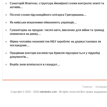
Санаторій Жовтень: структура ймовірної схеми контролю землі та
активів…
Пісочні схеми підсанкційного олігарха Григоришина…
Як київськи мошенники обманюють українців…
Гуманітарка на продаж: тисячі авто, ввезених для війни та громад
опинилися на ринку…
Фірма чоловіка економістки НБУ заробляє на держустановах як
посередник…
Працівник контори ексміністра Криклія підозрюється у підробці
документів…
Верба знов вляпалася в скандал…
Главная
Конфиде
Copyright © 2015 - 2026
odnoboko.com
. All rights reserved.Все права защище