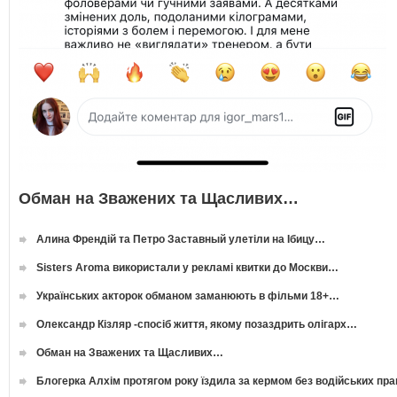
Обман на Зважених та Щасливих…
Алина Френдій та Петро Заставный улетіли на Ібицу…
Sisters Aroma використали у рекламі квитки до Москви…
Українських акторок обманом заманюють в фільми 18+…
Олександр Кізляр -спосіб життя, якому позаздрить олігарх…
Обман на Зважених та Щасливих…
Блогерка Алхім протягом року їздила за кермом без водійських пр