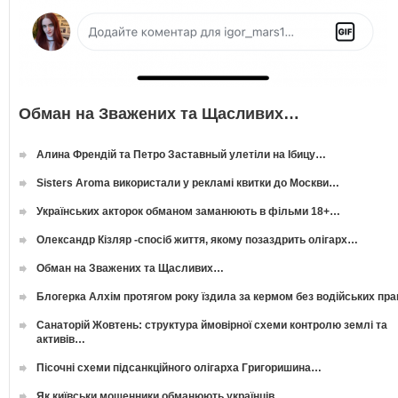
Обман на Зважених та Щасливих…
Алина Френдій та Петро Заставный улетіли на Ібицу…
Sisters Aroma використали у рекламі квитки до Москви…
Українських акторок обманом заманюють в фільми 18+…
Олександр Кізляр -спосіб життя, якому позаздрить олігарх…
Обман на Зважених та Щасливих…
Блогерка Алхім протягом року їздила за кермом без водійських пр
Санаторій Жовтень: структура ймовірної схеми контролю землі та
активів…
Пісочні схеми підсанкційного олігарха Григоришина…
Як київськи мошенники обманюють українців…