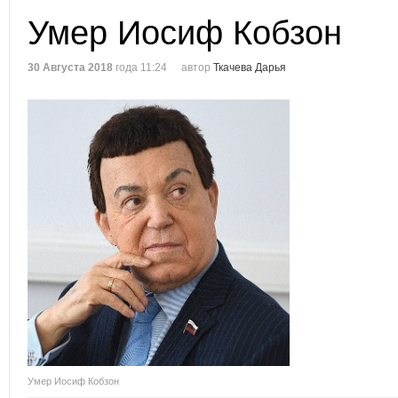
Умер Иосиф Кобзон
30 Августа 2018
года 11:24
автор
Ткачева Дарья
Умер Иосиф Кобзон