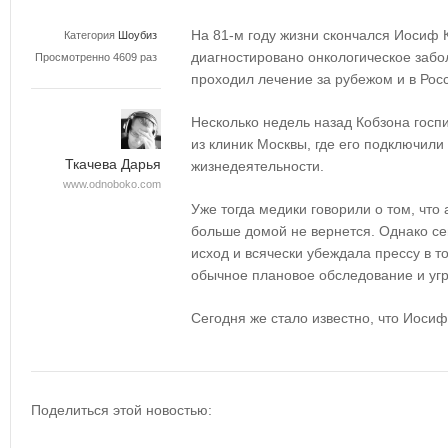
На 81-м году жизни скончался Иосиф 
Категория
Шоубиз
диагностировано онкологическое забо
Просмотренно 4609 раз
проходил лечение за рубежом и в Рос
Несколько недель назад Кобзона госп
из клиник Москвы, где его подключил
Ткачева Дарья
жизнедеятельности.
www.odnoboko.com
Уже тогда медики говорили о том, что
больше домой не вернется. Однако се
исход и всячески убеждала прессу в то
обычное плановое обследование и угро
Сегодня же стало известно, что Иосиф
Поделиться этой новостью: