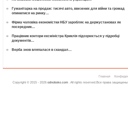
Гуманітарка на продаж: тисячі авто, ввезених для війни та громад
опинилися на ринку…
Фірма чоловіка економістки НБУ заробляє на держустановах як
посередник…
Працівник контори ексміністра Криклія підозрюється у підробці
документів…
Верба знов вляпалася в скандал…
Главная
Конфиде
Copyright © 2015 - 2026
odnoboko.com
. All rights reserved.Все права защище