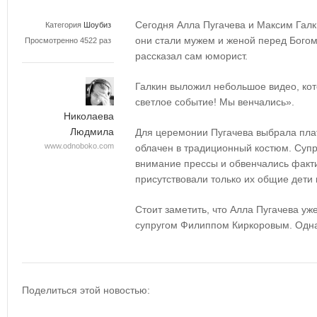
Сегодня Алла Пугачева и Максим Галки
Категория
Шоубиз
они стали мужем и женой перед Богом
Просмотренно 4522 раз
рассказал сам юморист.
Галкин выложил небольшое видео, кот
светлое событие! Мы венчались».
Николаева
Людмила
Для церемонии Пугачева выбрала плат
www.odnoboko.com
облачен в традиционный костюм. Супр
внимание прессы и обвенчались факт
присутствовали только их общие дети 
Стоит заметить, что Алла Пугачева у
супругом Филиппом Киркоровым. Одна
Поделиться этой новостью: