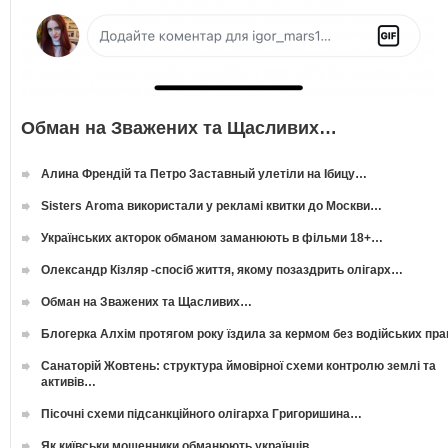
Обман на Зважених та Щасливих…
Алина Френдій та Петро Заставный улетіли на Ібицу…
Sisters Aroma використали у рекламі квитки до Москви…
Українських акторок обманом заманюють в фільми 18+…
Олександр Кізляр -спосіб життя, якому позаздрить олігарх…
Обман на Зважених та Щасливих…
Блогерка Алхім протягом року їздила за кермом без водійських пр
Санаторій Жовтень: структура ймовірної схеми контролю землі та
активів…
Пісочні схеми підсанкційного олігарха Григоришина…
Як київськи мошенники обманюють українців…