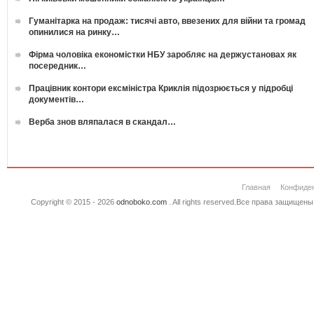
Гуманітарка на продаж: тисячі авто, ввезених для війни та громад
опинилися на ринку…
Фірма чоловіка економістки НБУ заробляє на держустановах як
посередник…
Працівник контори ексміністра Криклія підозрюється у підробці
документів…
Верба знов вляпалася в скандал…
Главная
Конфиде
Copyright © 2015 - 2026
odnoboko.com
. All rights reserved.Все права защище