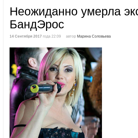
Неожиданно умерла эк
БандЭрос
14 Сентября 2017
года 22:09
автор
Марина Соловьева