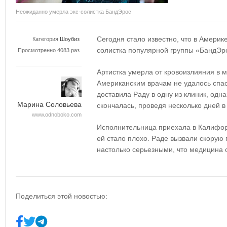
Неожиданно умерла экс-солистка БандЭрос
Сегодня стало известно, что в Америк
Категория
Шоубиз
солистка популярной группы «БандЭр
Просмотренно 4083 раз
Артистка умерла от кровоизлияния в мо
Американским врачам не удалось спас
доставила Раду в одну из клиник, одн
Марина Соловьева
скончалась, проведя несколько дней в
www.odnoboko.com
Исполнительница приехала в Калифор
ей стало плохо. Раде вызвали скору
настолько серьезными, что медицина 
Поделиться этой новостью: