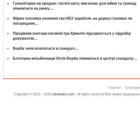
Гуманітарка на продаж: тисячі авто, ввезених для війни та громад
опинилися на ринку…
Фірма чоловіка економістки НБУ заробляє на держустановах як
посередник…
Працівник контори ексміністра Криклія підозрюється у підробці
документів…
Верба знов вляпалася в скандал…
Блогерка-мільйонниця Юлія Верба опинилася в центрі скандалу…
Главная
Конфиде
Copyright © 2015 - 2026
odnoboko.com
. All rights reserved.Все права защище