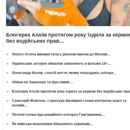
Блогерка Алхім протягом року їздила за кермо
без водійських прав…
Sisters Aroma використали у рекламі квитки до Москви…
Українських акторок обманом заманюють в фільми 18+…
Олександр Кізляр -спосіб життя, якому позаздрить олігарх…
Обман на Зважених та Щасливих…
Блогерка Алхім протягом року їздила за кермом без водійських пр
Санаторій Жовтень: структура ймовірної схеми контролю землі та
активів…
Пісочні схеми підсанкційного олігарха Григоришина…
Як київськи мошенники обманюють українців…