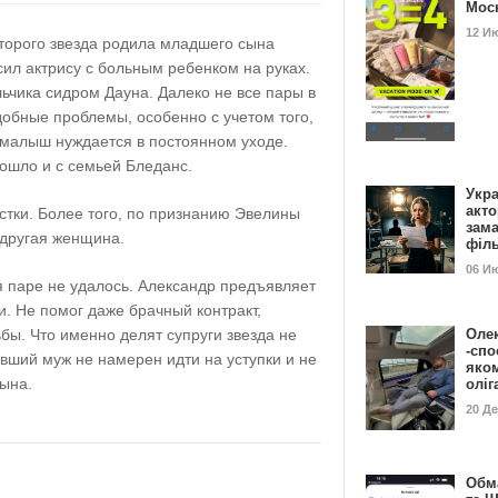
Мос
12 И
оторого звезда родила младшего сына
ил актрису с больным ребенком на руках.
альчика сидром Дауна. Далеко не все пары в
обные проблемы, особенно с учетом того,
 малыш нуждается в постоянном уходе.
ошло и с семьей Бледанс.
Укра
акт
стки. Более того, по признанию Эвелины
зам
 другая женщина.
філ
06 И
я паре не удалось. Александр предъявляет
. Не помог даже брачный контракт,
бы. Что именно делят супруги звезда не
Оле
-спо
ывший муж не намерен идти на уступки и не
яко
сына.
олі
20 Д
Обм