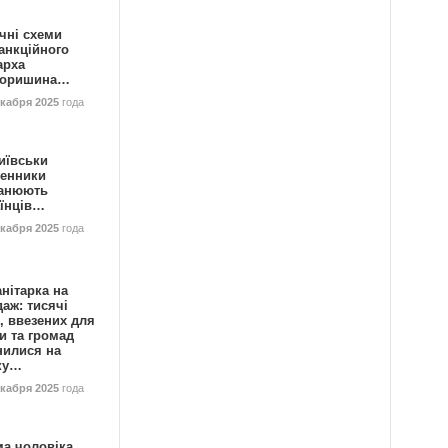
чні схеми
анкційного
арха
горишина…
екабря 2025
года
иївськи
енники
анюють
аїнців…
екабря 2025
года
нітарка на
аж: тисячі
, ввезених для
и та громад
нилися на
ку…
екабря 2025
года
ма чоловіка