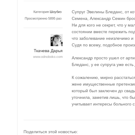
Супруг Эвелины Бледанс, от к
Категория
Шоубиз
Семена, Александр Семин брос
Просмотренно 5895 раз
Ни для кого не секрет, что у м
состоянии вместе пережить под
что заболевание неизлечимо и
Судя по всему, подобное произ
Ткачева Дарья
www.odnoboko.com
Александр просто ушел от арти
Бледанс, у ее супруга уже есть
К сожалению, мирно расстатьс
жене имущественные претензии
который был заключен до свадь
уточнила, заметив лишь, что б
учитывает интересы больного 
Поделиться этой новостью: