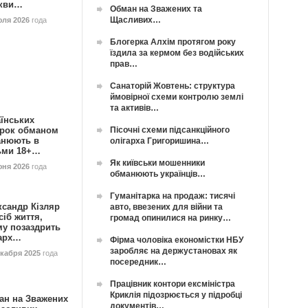
кви…
Обман на Зважених та
Щасливих…
юля 2026
года
Блогерка Алхім протягом року
їздила за кермом без водійських
прав…
Санаторій Жовтень: структура
ймовірної схеми контролю землі
та активів…
їнських
Пісочні схеми підсанкційного
орок обманом
анюють в
олігарха Григоришина…
ьми 18+…
Як київськи мошенники
юня 2026
года
обманюють українців…
Гуманітарка на продаж: тисячі
ксандр Кізляр
авто, ввезених для війни та
сіб життя,
громад опинилися на ринку…
му позаздрить
гарх…
Фірма чоловіка економістки НБУ
заробляє на держустановах як
екабря 2025
года
посередник…
Працівник контори ексміністра
Криклія підозрюється у підробці
ан на Зважених
документів…