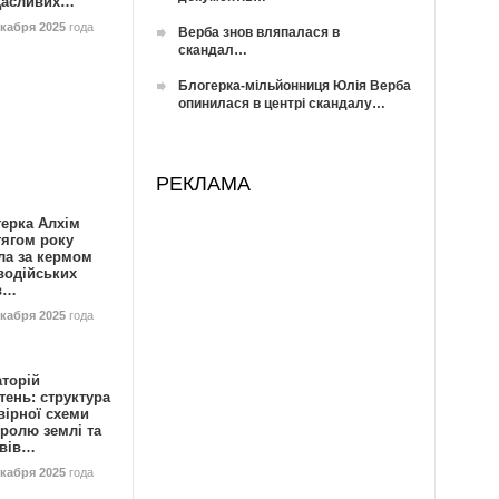
Щасливих…
екабря 2025
года
Верба знов вляпалася в
скандал…
Блогерка-мільйонниця Юлія Верба
опинилася в центрі скандалу…
РЕКЛАМА
герка Алхім
тягом року
ла за кермом
водійських
в…
екабря 2025
года
аторій
ень: структура
вірної схеми
ролю землі та
ивів…
екабря 2025
года