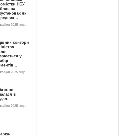
номістки НБУ
бляє на
жустановах як
ередник…
екабря 2025
года
цівник контори
іністра
клія
зрюється у
обці
ументів…
екабря 2025
года
ба знов
палася в
ндал…
екабря 2025
года
ерка-