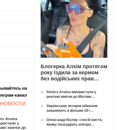
Блогерка Алхім протягом
року їздила за кермом
без водійських прав…
ывайтесь на
Sisters Aroma використали у
леграм-канал
рекламі квитки до Москви…
 НОВОСТИ
Українських акторок обманом
заманюють в фільми 18+…
ers Aroma
Олександр Кізляр -спосіб життя,
ористали у
якому позаздрить олігарх…
амі квитки до