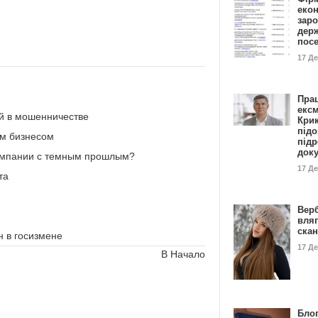
еко
заро
дер
пос
17 Д
Пра
ексм
й в мошенничестве
Кри
підо
ым бизнесом
підр
док
компании с темным прошлым?
17 Д
та
Вер
вля
ска
 в госизмене
17 Д
В Начало
Блог