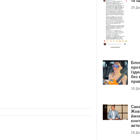
та 
20 Д
Бло
про
їзди
без 
пра
18 Д
Сан
Жовт
ймо
конт
акт
18 Д