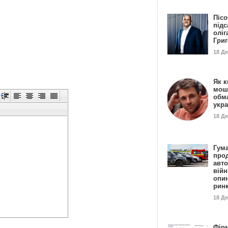
Пісо
підс
оліг
Гри
18 Д
Як к
мош
обм
укр
18 Д
Гума
прод
авто
війн
опи
рин
18 Д
Фір