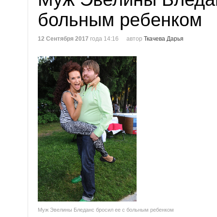
больным ребенком
12 Сентября 2017
года 14:16
автор
Ткачева Дарья
Муж Эвелины Бледанс бросил ее с больным ребенком