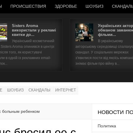
Ы
ПРОИСШЕСТВИЯ
ЗДОРОВЬЕ
ШОУБИЗ
СКАНДАЛ
Sisters Aroma
Українських акто
використали у рекламі
обманом заманюю
квитки до...
фільми...
Имя пользователя
Український косметичний
В українському
Sisters Aroma опинився в центрі
акторському середовищі спалаху
Пароль
після того, як користувачі
скандал. У соціальних мережах
ли в одній із рекламних email-
з'явилися пости від якоїсь компані
ок...
знімає фільм про війну в...
запомнить
Е
ШОУБИЗ
СКАНДАЛЫ
ИНТЕРНЕТ
Забыли пароль?
Забыли имя пользователя?
с больным ребенком
НОВОСТИ ПО
Политика
с бросил ее с