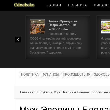
ГЛАВНАЯ
ПОЛИТИКА
ФИНАНС
Алина Френдій та
Петро Заставный
улетіли на...
Засновниця бренду
COOSH та українська інфлюенсерка
бренд 
Аліна Френдій, ймовірно, вирушила у
уваги 
відпустку разом із чоловіком Петром
поміти
Заставним. Подружжя...
розсил
ПОЛИТИКА
ФИНАНСЫ
ПРОИСШЕСТВИЯ
ЗДОРОВЬ
Главная
»
Шоубиз
»
Муж Эвелины Бледанс бросил ее 
Муж Эвелины Бледан