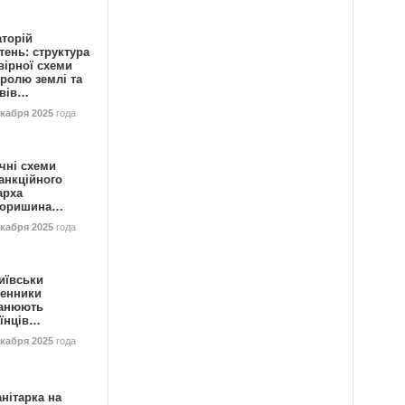
аторій
ень: структура
вірної схеми
ролю землі та
ивів…
екабря 2025
года
чні схеми
анкційного
арха
горишина…
екабря 2025
года
иївськи
енники
анюють
аїнців…
екабря 2025
года
нітарка на