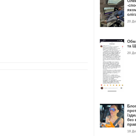
Оле
-спо
яко
олі
20 Д
Обм
та 
20 Д
Бло
про
їзди
без 
пра
18 Д