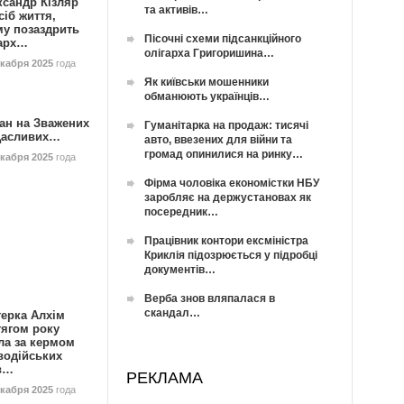
ксандр Кізляр
та активів…
сіб життя,
му позаздрить
Пісочні схеми підсанкційного
гарх…
олігарха Григоришина…
екабря 2025
года
Як київськи мошенники
обманюють українців…
ан на Зважених
Гуманітарка на продаж: тисячі
Щасливих…
авто, ввезених для війни та
громад опинилися на ринку…
екабря 2025
года
Фірма чоловіка економістки НБУ
заробляє на держустановах як
посередник…
Працівник контори ексміністра
Криклія підозрюється у підробці
документів…
Верба знов вляпалася в
скандал…
герка Алхім
тягом року
ла за кермом
водійських
в…
РЕКЛАМА
екабря 2025
года