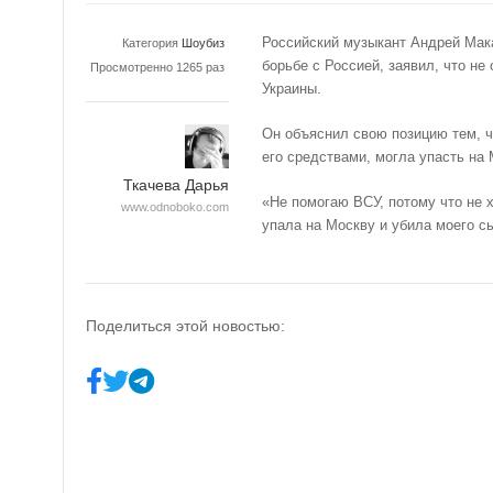
Российский музыкант Андрей Мак
Категория
Шоубиз
борьбе с Россией, заявил, что 
Просмотренно 1265 раз
Украины.
Он объяснил свою позицию тем, ч
его средствами, могла упасть на 
Ткачева Дарья
«Не помогаю ВСУ, потому что не х
www.odnoboko.com
упала на Москву и убила моего сы
Поделиться этой новостью: