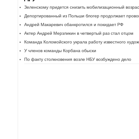
Зеленскому придется снизить мобилизационный возрас
Депортированный из Польши блогер продолжает прово
Андрей Макаревич обанкротился и покидает РФ
Актер Андрей Мерзликин в четвертый раз стал отцом
Команда Коломойского украла работу известного худо
У членов команды Корбана обыски
По факту столкновения возле НБУ возбуждено дело