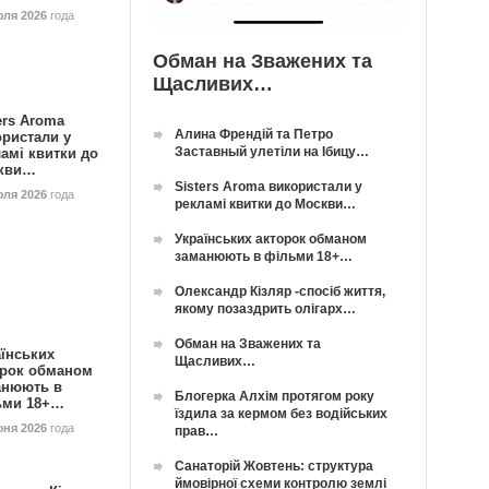
юля 2026
года
Обман на Зважених та
Щасливих…
ers Aroma
Алина Френдій та Петро
ористали у
Заставный улетіли на Ібицу…
амі квитки до
кви…
Sisters Aroma використали у
юля 2026
года
рекламі квитки до Москви…
Українських акторок обманом
заманюють в фільми 18+…
Олександр Кізляр -спосіб життя,
якому позаздрить олігарх…
Обман на Зважених та
їнських
Щасливих…
орок обманом
анюють в
Блогерка Алхім протягом року
ьми 18+…
їздила за кермом без водійських
юня 2026
года
прав…
Санаторій Жовтень: структура
ймовірної схеми контролю землі