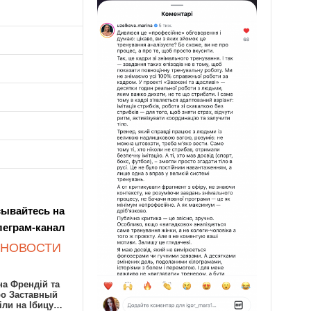
ывайтесь на
леграм-канал
 НОВОСТИ
а Френдій та
ро Заставный
іли на Ібицу…