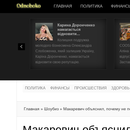
ГЛАВНАЯ
ПОЛИТИКА
ФИНАНС
Карина Доронченко
намагається
відновити...
Колишня подружка
молодого бізнесмена Олександра
COOSH
Слобоженка, який залишив Україну,
Аліна
Каріна Доронченко, намагається
відпус
відновити свою репутацію.
Заста
ПОЛИТИКА
ФИНАНСЫ
ПРОИСШЕСТВИЯ
ЗДОРОВЬ
Главная
»
Шоубиз
»
Макаревич объяснил, почему не 
Макаревич объяснил