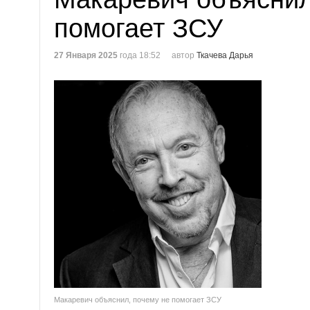
помогает ЗСУ
27 Января 2025
года 18:52
автор
Ткачева Дарья
Макаревич объяснил, почему не помогает ЗСУ