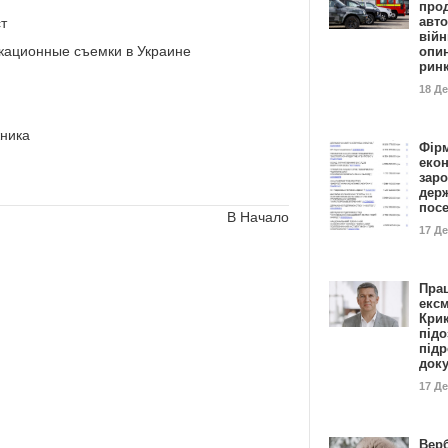
прод
авто
т
війн
кационные съемки в Украине
опи
рин
18 Д
жника
Фір
еко
заро
дер
пос
В Начало
17 Д
Пра
ексм
Кри
підо
підр
док
17 Д
Вер