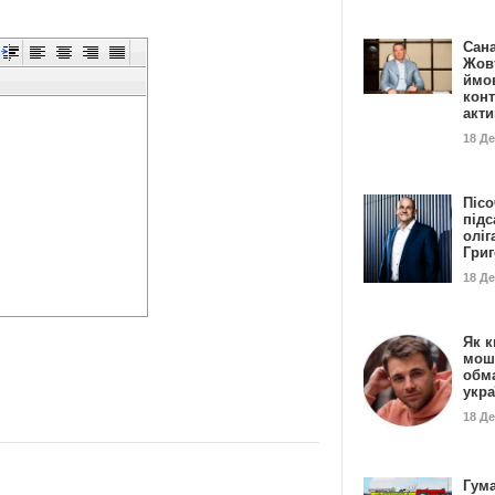
Сан
Жовт
ймо
конт
акт
18 Д
Пісо
підс
оліг
Гри
18 Д
Як к
мош
обм
укр
18 Д
Гума