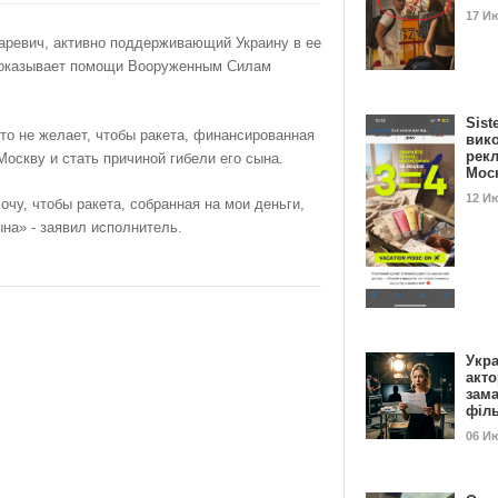
17 И
аревич, активно поддерживающий Украину в ее
не оказывает помощи Вооруженным Силам
Sist
то не желает, чтобы ракета, финансированная
вик
рекл
Москву и стать причиной гибели его сына.
Мос
12 И
очу, чтобы ракета, собранная на мои деньги,
на» - заявил исполнитель.
Укра
акт
зам
філ
06 И