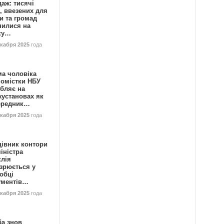
аж: тисячі
, ввезених для
и та громад
нилися на
ку…
екабря 2025
года
ма чоловіка
номістки НБУ
бляє на
жустановах як
ередник…
екабря 2025
года
цівник контори
іністра
клія
зрюється у
обці
ументів…
екабря 2025
года
ба знов