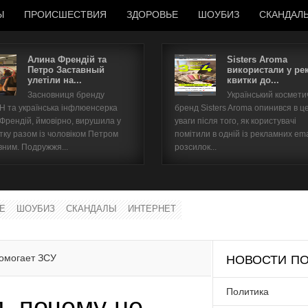
Ы
ПРОИСШЕСТВИЯ
ЗДОРОВЬЕ
ШОУБИЗ
СКАНДАЛ
Алина Френдій та
Sisters Aroma
Петро Заставный
використали у ре
улетіли на...
квитки до...
Имя пользователя
Засновниця бренду
Український космет
 та українська інфлюенсерка
бренд Sisters Aroma опинився в ц
Пароль
 Френдій, ймовірно, вирушила у
уваги після того, як користувачі
тку разом із чоловіком Петром
помітили в одній із рекламних ema
вним. Подружжя...
розсилок...
запомнить
Е
ШОУБИЗ
СКАНДАЛЫ
ИНТЕРНЕТ
Забыли пароль?
Забыли имя пользователя?
помогает ЗСУ
НОВОСТИ ПО
Политика
, почему не