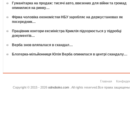
Гуманітарка на продаж: тисячі авто, ввезених для війни та громад
опинилися на ринку…
Фірма чоловіка економістки НБУ заробляє на держустановах як
посередник…
Працівник контори ексміністра Криклія підозрюється у підробці
документів…
Верба знов вляпалася в скандал…
Блогерка-мільйонниця Юлія Верба опинилася в центрі скандалу…
Главная
Конфиде
Copyright © 2015 - 2026
odnoboko.com
. All rights reserved.Все права защище