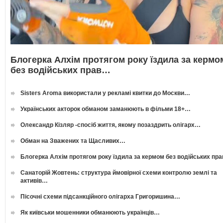
Блогерка Алхім протягом року їздила за кермо
без водійських прав…
Sisters Aroma використали у рекламі квитки до Москви…
Українських акторок обманом заманюють в фільми 18+…
Олександр Кізляр -спосіб життя, якому позаздрить олігарх…
Обман на Зважених та Щасливих…
Блогерка Алхім протягом року їздила за кермом без водійських пр
Санаторій Жовтень: структура ймовірної схеми контролю землі та
активів…
Пісочні схеми підсанкційного олігарха Григоришина…
Як київськи мошенники обманюють українців…