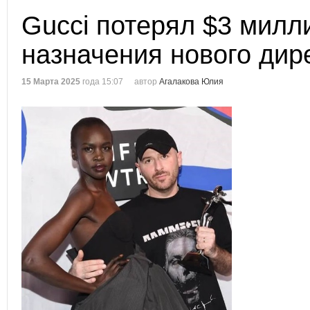
Gucci потерял $3 милл
назначения нового дир
15 Марта 2025
года 15:07
автор
Агалакова Юлия