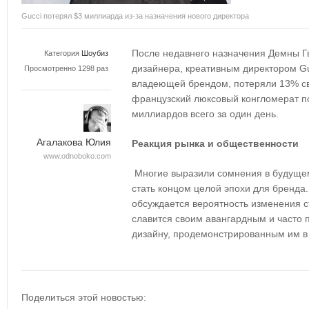
Gucci потерял $3 миллиарда из-за назначения нового директора
После недавнего назначения Демны Гв
Категория
Шоубиз
дизайнера, креативным директором Gu
Просмотренно 1298 раз
владеющей брендом, потеряли 13% сво
французский люксовый конгломерат по
миллиардов всего за один день.
Агалакова Юлия
Реакция рынка и общественности
www.odnoboko.com
Многие выразили сомнения в будущем 
стать концом целой эпохи для бренда
обсуждается вероятность изменения ст
славится своим авангардным и часто
дизайну, продемонстрированным им в 
Поделиться этой новостью: