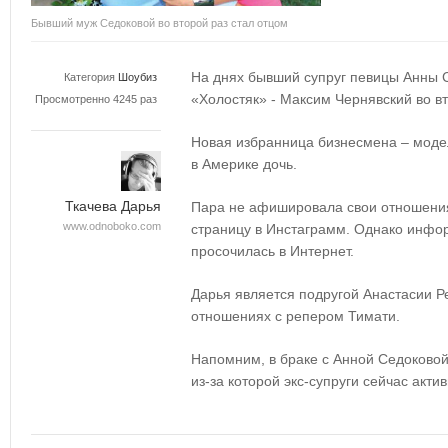
Бывший муж Седоковой во второй раз стал отцом
На днях бывший супруг певицы Анны 
Категория
Шоубиз
«Холостяк» - Максим Чернявский во вт
Просмотренно 4245 раз
Новая избранница бизнесмена – моде
в Америке дочь.
Ткачева Дарья
Пара не афишировала свои отношения
www.odnoboko.com
страницу в Инстаграмм. Однако инфо
просочилась в Интернет.
Дарья является подругой Анастасии Р
отношениях с репером Тимати.
Напомним, в браке с Анной Седоковой
из-за которой экс-супруги сейчас актив