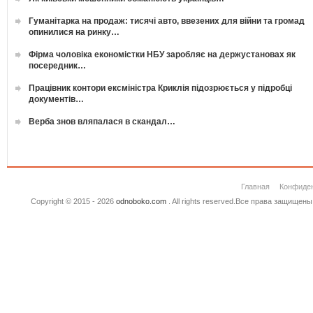
Гуманітарка на продаж: тисячі авто, ввезених для війни та громад
опинилися на ринку…
Фірма чоловіка економістки НБУ заробляє на держустановах як
посередник…
Працівник контори ексміністра Криклія підозрюється у підробці
документів…
Верба знов вляпалася в скандал…
Главная
Конфиде
Copyright © 2015 - 2026
odnoboko.com
. All rights reserved.Все права защище