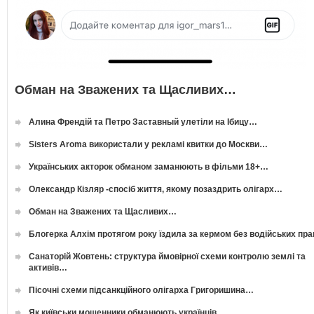
Обман на Зважених та Щасливих…
Алина Френдій та Петро Заставный улетіли на Ібицу…
Sisters Aroma використали у рекламі квитки до Москви…
Українських акторок обманом заманюють в фільми 18+…
Олександр Кізляр -спосіб життя, якому позаздрить олігарх…
Обман на Зважених та Щасливих…
Блогерка Алхім протягом року їздила за кермом без водійських пр
Санаторій Жовтень: структура ймовірної схеми контролю землі та
активів…
Пісочні схеми підсанкційного олігарха Григоришина…
Як київськи мошенники обманюють українців…