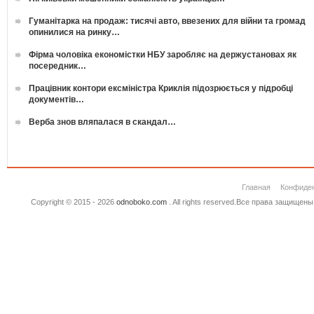
Гуманітарка на продаж: тисячі авто, ввезених для війни та громад
опинилися на ринку…
Фірма чоловіка економістки НБУ заробляє на держустановах як
посередник…
Працівник контори ексміністра Криклія підозрюється у підробці
документів…
Верба знов вляпалася в скандал…
Главная
Конфиде
Copyright © 2015 - 2026
odnoboko.com
. All rights reserved.Все права защище