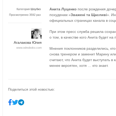
Анита Луценко
после рождения дочер
Категория
Шоубиз
похудении «
Зважені та Щасливі
». И
Просмотренно 3592 раз
официальных страницах канала в соци
При этом пресс служба решила сохран
о том, в качестве кого Анита будет на 
Агалакова Юлия
www.odnoboko.com
Мнения поклонников разделились, кто-
снова тренером и заменит Марину или
считают, что Анита будет выступать в
менее вероятен, хотя … кто знает.
Поделиться этой новостью: