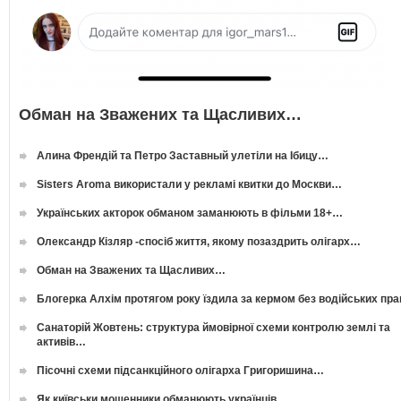
Обман на Зважених та Щасливих…
Алина Френдій та Петро Заставный улетіли на Ібицу…
Sisters Aroma використали у рекламі квитки до Москви…
Українських акторок обманом заманюють в фільми 18+…
Олександр Кізляр -спосіб життя, якому позаздрить олігарх…
Обман на Зважених та Щасливих…
Блогерка Алхім протягом року їздила за кермом без водійських пр
Санаторій Жовтень: структура ймовірної схеми контролю землі та
активів…
Пісочні схеми підсанкційного олігарха Григоришина…
Як київськи мошенники обманюють українців…