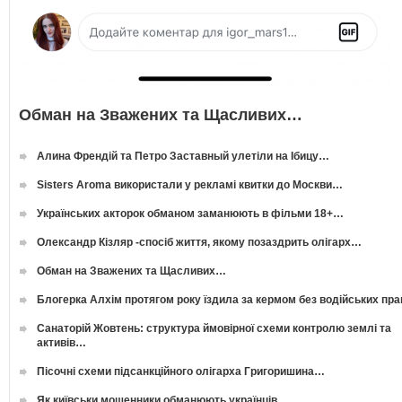
Обман на Зважених та Щасливих…
Алина Френдій та Петро Заставный улетіли на Ібицу…
Sisters Aroma використали у рекламі квитки до Москви…
Українських акторок обманом заманюють в фільми 18+…
Олександр Кізляр -спосіб життя, якому позаздрить олігарх…
Обман на Зважених та Щасливих…
Блогерка Алхім протягом року їздила за кермом без водійських пр
Санаторій Жовтень: структура ймовірної схеми контролю землі та
активів…
Пісочні схеми підсанкційного олігарха Григоришина…
Як київськи мошенники обманюють українців…