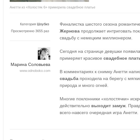
Анетти из «Холостяк 6» примерила свадебное платье
Финалистка шестого сезона романтиче
Категория
Шоубиз
Жернова
продолжает интриговать пок
Просмотренно 3655 раз
свадьбу с немецким миллионером.
Сегодня на странице девушки появила
примеряет красивое
свадебное плат
Марина Соловьева
www.odnoboko.com
В комментариях к снимку Анетти напис
свадьба
проходила на берегу с мягки
природа и много огней.
Многие поклонники «холостячки» искре
действительно
выходит замуж
. Правд
всего-навсего очередная игра Анетти.