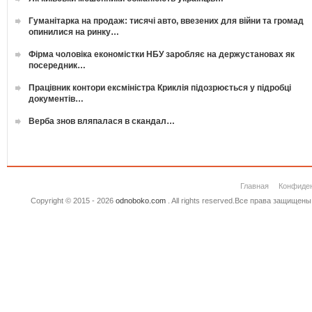
Гуманітарка на продаж: тисячі авто, ввезених для війни та громад
опинилися на ринку…
Фірма чоловіка економістки НБУ заробляє на держустановах як
посередник…
Працівник контори ексміністра Криклія підозрюється у підробці
документів…
Верба знов вляпалася в скандал…
Главная
Конфиде
Copyright © 2015 - 2026
odnoboko.com
. All rights reserved.Все права защище