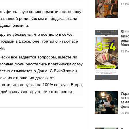
17 И
еть финальную серию романтического шоу
в главной роли. Как мы и предсказывали
 Даша Клюкина.
Sist
другие убеждены, что все дело в сексе,
вик
рекл
юдьми в Барселоне, третьи считают все
Мос
ом.
12 И
чески все задаются вопросом, вместе ли
олодые люди расстались практически сразу
естно отзывается о Даше. С Викой же он
ако их отношения далеки от
на то, что девушка на 100% во вкусе Егора,
юдей связывают дружеские отношения.
Укра
акт
зам
філ
06 И