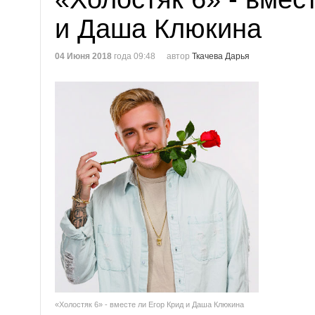
и Даша Клюкина
04 Июня 2018
года 09:48
автор
Ткачева Дарья
«Холостяк 6» - вместе ли Егор Крид и Даша Клюкина