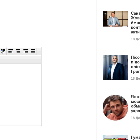
Сан
Жовт
ймо
конт
акт
18 Д
Пісо
підс
оліг
Гри
18 Д
Як к
мош
обм
укр
18 Д
Гума