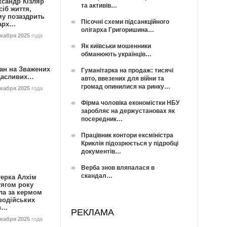
ксандр Кізляр
та активів…
сіб життя,
му позаздрить
Пісочні схеми підсанкційного
гарх…
олігарха Григоришина…
екабря 2025
года
Як київськи мошенники
обманюють українців…
ан на Зважених
Гуманітарка на продаж: тисячі
Щасливих…
авто, ввезених для війни та
громад опинилися на ринку…
екабря 2025
года
Фірма чоловіка економістки НБУ
заробляє на держустановах як
посередник…
Працівник контори ексміністра
Криклія підозрюється у підробці
документів…
Верба знов вляпалася в
скандал…
герка Алхім
тягом року
ла за кермом
водійських
в…
РЕКЛАМА
екабря 2025
года