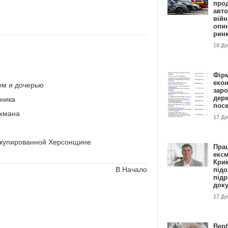
прод
авто
війн
опи
рин
18 Д
Фір
еко
ем и дочерью
заро
дер
жника
пос
ахмана
17 Д
оккупированной Херсонщине
Пра
ексм
Кри
В Начало
підо
підр
док
17 Д
Вер