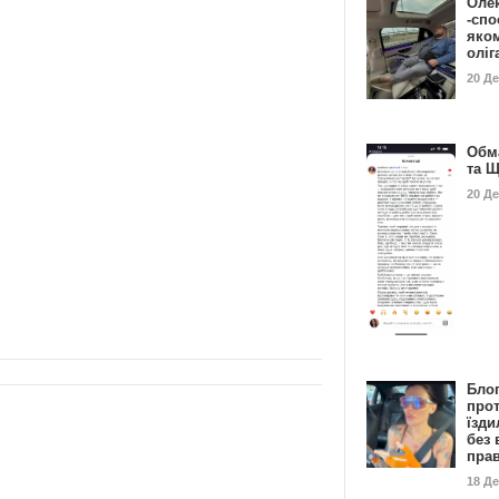
Оле
-спо
яко
олі
20 Д
Обм
та 
20 Д
Бло
про
їзди
без 
пра
18 Д