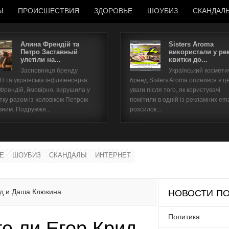
Ы
ПРОИСШЕСТВИЯ
ЗДОРОВЬЕ
ШОУБИЗ
СКАНДАЛ
Алина Френдій та
Sisters Aroma
Петро Заставный
використали у ре
улетіли на...
квитки до...
Имя пользователя
Засновниця бренду
Український космет
 та українська інфлюенсерка
бренд Sisters Aroma опинився в ц
Пароль
 Френдій, ймовірно, вирушила у
уваги після того, як користувачі
тку разом із чоловіком Петром
помітили в одній із рекламних ema
вним. Подружжя...
розсилок...
запомнить
Е
ШОУБИЗ
СКАНДАЛЫ
ИНТЕРНЕТ
Забыли пароль?
Забыли имя пользователя?
ид и Даша Клюкина
НОВОСТИ ПО
Политика
те ли Егор Крид