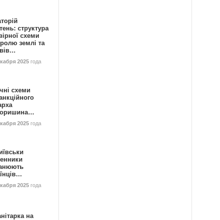
аторій
ень: структура
вірної схеми
ролю землі та
ивів…
екабря 2025
года
чні схеми
анкційного
арха
горишина…
екабря 2025
года
иївськи
енники
анюють
аїнців…
екабря 2025
года
нітарка на