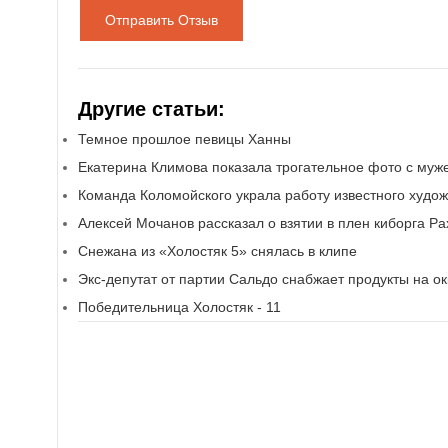
Отправить Отзыв
Другие статьи:
Темное прошлое певицы Ханны
Екатерина Климова показала трогательное фото с муж
Команда Коломойского украла работу известного худо
Алексей Мочанов рассказал о взятии в плен киборга Р
Снежана из «Холостяк 5» снялась в клипе
Экс-депутат от партии Сальдо снабжает продукты на 
Победительница Холостяк - 11