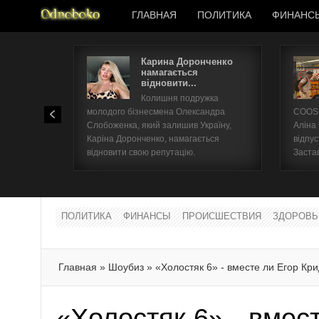
ГЛАВНАЯ
ПОЛИТИКА
ФИНАНС
Карина Доронченко
намагається
відновити...
Колишня подружка
молодого бізнесмена Олександра
COOSH
Слобоженка, який залишив Україну,
Аліна
Каріна Доронченко, намагається
відпус
відновити свою репутацію.
Заста
ПОЛИТИКА
ФИНАНСЫ
ПРОИСШЕСТВИЯ
ЗДОРОВЬ
Главная
»
Шоубиз
»
«Холостяк 6» - вместе ли Егор Кр
«Холостяк 6» - вмес