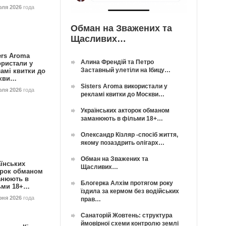
юля 2026
года
Обман на Зважених та
Щасливих…
ers Aroma
Алина Френдій та Петро
ористали у
Заставный улетіли на Ібицу…
амі квитки до
кви…
Sisters Aroma використали у
юля 2026
года
рекламі квитки до Москви…
Українських акторок обманом
заманюють в фільми 18+…
Олександр Кізляр -спосіб життя,
якому позаздрить олігарх…
Обман на Зважених та
їнських
Щасливих…
орок обманом
анюють в
Блогерка Алхім протягом року
ьми 18+…
їздила за кермом без водійських
юня 2026
года
прав…
Санаторій Жовтень: структура
ймовірної схеми контролю землі