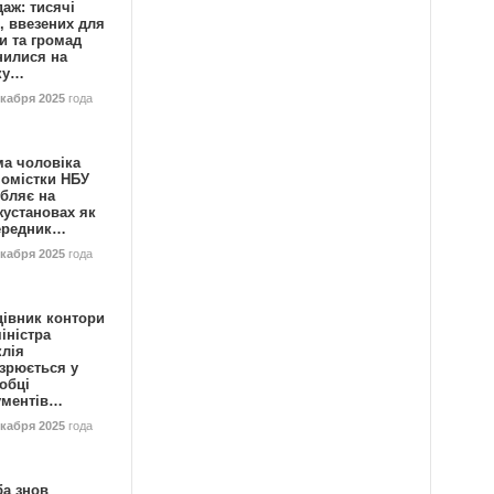
аж: тисячі
, ввезених для
и та громад
нилися на
ку…
екабря 2025
года
ма чоловіка
номістки НБУ
бляє на
жустановах як
ередник…
екабря 2025
года
цівник контори
іністра
клія
зрюється у
обці
ументів…
екабря 2025
года
ба знов