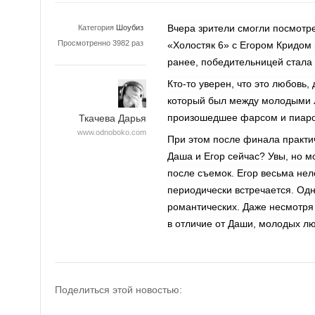
Вчера зрители смогли посмотр
Категория
Шоубиз
Просмотренно 3982 раз
«Холостяк 6» с Егором Кридом 
ранее, победительницей стала
Кто-то уверен, что это любовь, 
который был между молодыми л
произошедшее фарсом и пиар
Ткачева Дарья
www.odnoboko.com
При этом после финала практи
Даша и Егор сейчас? Увы, но м
после съемок. Егор весьма нел
периодически встречается. Одн
романтических. Даже несмотря 
в отличие от Даши, молодых л
Поделиться этой новостью: