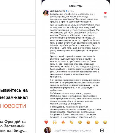
ывайтесь на
леграм-канал
 НОВОСТИ
а Френдій та
ро Заставный
іли на Ібицу…