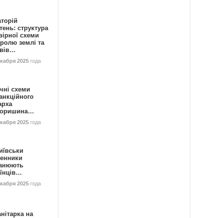
аторій
ень: структура
вірної схеми
ролю землі та
ивів…
екабря 2025
года
чні схеми
анкційного
арха
горишина…
екабря 2025
года
иївськи
енники
анюють
аїнців…
екабря 2025
года
нітарка на