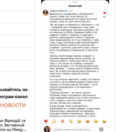
ывайтесь на
леграм-канал
 НОВОСТИ
а Френдій та
ро Заставный
іли на Ібицу…