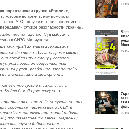
17 И
на партизанская группа «Равлик»
,
ны, которые вопреки всему помогали
 в зоне АТО, получали от них оперативные
 передавали службе безопасности Украины.
Sist
разбойное нападение. Суд выбрал в
вик
есяца в СИЗО Мариуполя.
рекл
Мос
ана милицией во время выполнения
12 И
ристов 8го числа.
Все это время связи с
они погибли или в плену у сепаров.
ня утром позвонил общественный
нкриминируют "разбойное нападение" и
 и на ближайшие 2 месяца они в
так быстро судили и сажали, а не
и. За два дня. Я прям вижу это
Укра
акт
террористов в зоне АТО, получала от них
зам
філ
х пособникам, передавала их СБУ, и
складе "вам шашечки или ехать" ребята
06 И
му, пройдя Илловайск, Пески, Марьинку
ют как группа добровольцев,