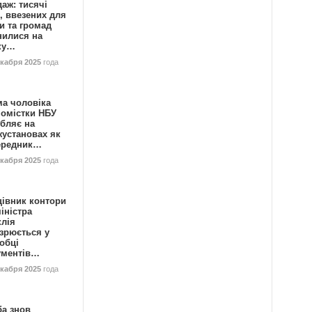
аж: тисячі
, ввезених для
и та громад
нилися на
ку…
екабря 2025
года
ма чоловіка
номістки НБУ
бляє на
жустановах як
ередник…
екабря 2025
года
цівник контори
іністра
клія
зрюється у
обці
ументів…
екабря 2025
года
ба знов