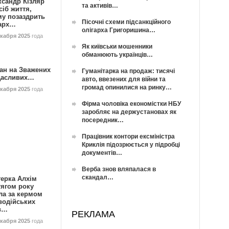
ксандр Кізляр
та активів…
сіб життя,
му позаздрить
Пісочні схеми підсанкційного
гарх…
олігарха Григоришина…
екабря 2025
года
Як київськи мошенники
обманюють українців…
ан на Зважених
Гуманітарка на продаж: тисячі
Щасливих…
авто, ввезених для війни та
громад опинилися на ринку…
екабря 2025
года
Фірма чоловіка економістки НБУ
заробляє на держустановах як
посередник…
Працівник контори ексміністра
Криклія підозрюється у підробці
документів…
Верба знов вляпалася в
скандал…
герка Алхім
тягом року
ла за кермом
водійських
в…
РЕКЛАМА
екабря 2025
года