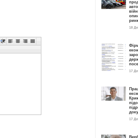
прод
авто
війн
опи
рин
18 Д
Фір
еко
заро
дер
пос
17 Д
Пра
ексм
Кри
підо
підр
док
17 Д
Вер