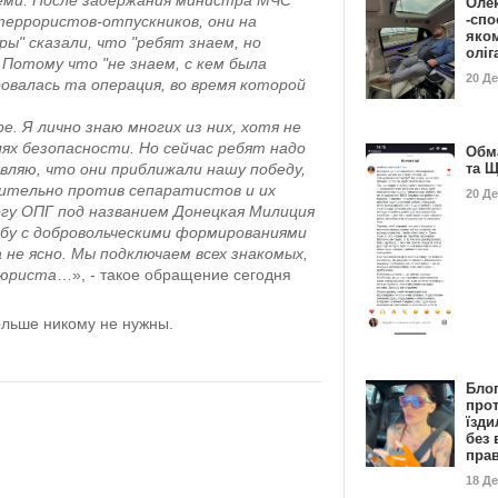
семи. После задержания министра МЧС
Оле
-спо
террористов-отпускников, они на
яко
ры" сказали, что "ребят знаем, но
олі
. Потому что "не знаем, с кем была
20 Д
ровалась та операция, во время которой
. Я лично знаю многих из них, хотя не
ях безопасности. Но сейчас ребят надо
Обм
та 
вляю, что они приближали нашу победу,
чительно против сепаратистов и их
20 Д
огу ОПГ под названием Донецкая Милиция
ьбу с добровольческими формированиями
а не ясно. Мы подключаем всех знакомых,
 юриста
…», - такое обращение сегодня
ольше никому не нужны.
Бло
про
їзди
без 
пра
18 Д