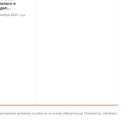
палася в
ндал…
екабря 2025
года
и материала активная ссылка на источник обязательна! Powered by odnoboko.