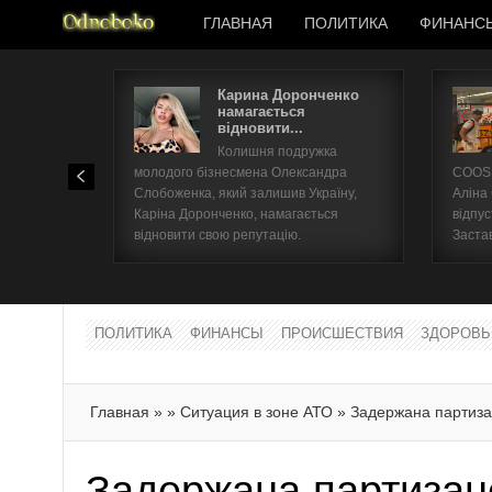
ГЛАВНАЯ
ПОЛИТИКА
ФИНАНС
Карина Доронченко
намагається
відновити...
Колишня подружка
молодого бізнесмена Олександра
COOSH
Слобоженка, який залишив Україну,
Аліна
Каріна Доронченко, намагається
відпус
відновити свою репутацію.
Заста
ПОЛИТИКА
ФИНАНСЫ
ПРОИСШЕСТВИЯ
ЗДОРОВЬ
Главная
»
»
Ситуация в зоне АТО
»
Задержана партиза
Задержана партизан