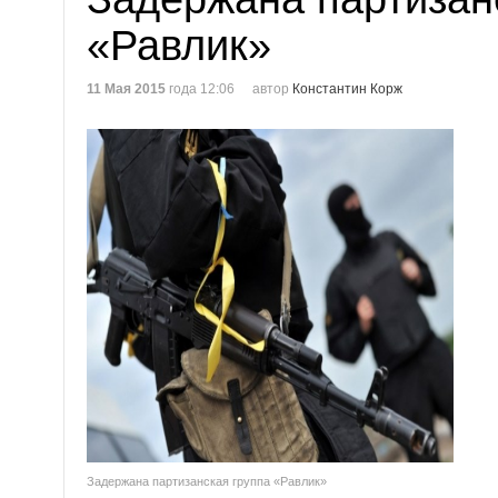
«Равлик»
11 Мая 2015
года 12:06
автор
Константин Корж
Задержана партизанская группа «Равлик»