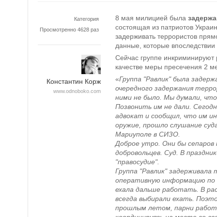
8 мая милицией была
задержа
Категория
состоящая из патриотов Украи
Просмотренно 4628 раз
задерживать террористов прямо
данные, которые впоследствии
Сейчас группе инкриминируют 
качестве меры пресечения 2 м
«
Группа "Равлик" была задерж
Константин Корж
очередного задержания терро
www.odnoboko.com
ними не было. Мы думали, что 
Позвонить им не дали. Сегод
адвокат и сообщил, что им и
оружие, прошло слушание суда
Мариуполе в СИЗО.
Доброе утро. Они бы сепаров 
добровольцев. Суд. В праздник
"правосудие".
Группа "Равлик" задерживала 
оперативную информацию по и
ехала дальше работать. В ра
всегда выбирали ехать. Поэто
прошлым летом, парни работа