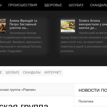
Ы
ПРОИСШЕСТВИЯ
ЗДОРОВЬЕ
ШОУБИЗ
СКАНДАЛ
Алина Френдій та
Sisters Aroma
Петро Заставный
використали у ре
улетіли на...
квитки до...
Имя пользователя
Засновниця бренду
Український космет
 та українська інфлюенсерка
бренд Sisters Aroma опинився в ц
Пароль
 Френдій, ймовірно, вирушила у
уваги після того, як користувачі
тку разом із чоловіком Петром
помітили в одній із рекламних ema
вним. Подружжя...
розсилок...
запомнить
Е
ШОУБИЗ
СКАНДАЛЫ
ИНТЕРНЕТ
Забыли пароль?
Забыли имя пользователя?
нская группа «Равлик»
НОВОСТИ ПО
Политика
ская группа