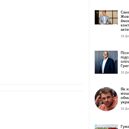
Сан
Жовт
ймо
конт
акт
18 Д
Пісо
підс
оліг
Гри
18 Д
Як к
мош
обм
укр
18 Д
Гума