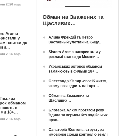
юля 2026
года
Обман на Зважених та
Щасливих…
ers Aroma
Алина Френдій та Петро
ористали у
Заставный улетіли на Ібицу…
амі квитки до
кви…
Sisters Aroma використали у
юля 2026
года
рекламі квитки до Москви…
Українських акторок обманом
заманюють в фільми 18+…
Олександр Кізляр -спосіб життя,
якому позаздрить олігарх…
Обман на Зважених та
їнських
Щасливих…
орок обманом
анюють в
Блогерка Алхім протягом року
ьми 18+…
їздила за кермом без водійських
юня 2026
года
прав…
Санаторій Жовтень: структура
ймовірної схеми контролю землі