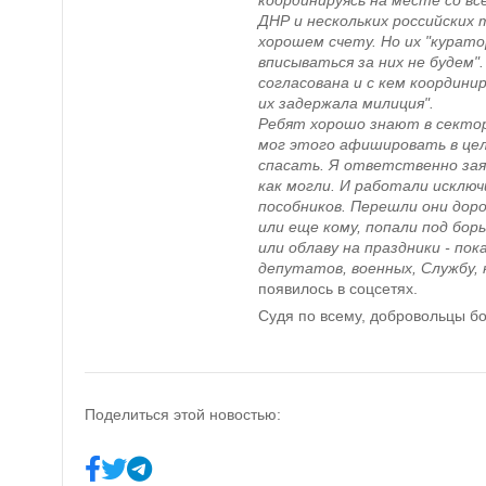
координируясь на месте со в
ДНР и нескольких российских 
хорошем счету. Но их "курато
вписываться за них не будем"
согласована и с кем координи
их задержала милиция".
Ребят хорошо знают в секторе
мог этого афишировать в цел
спасать. Я ответственно зая
как могли. И работали исклю
пособников. Перешли они дор
или еще кому, попали под бор
или облаву на праздники - пок
депутатов, военных, Службу,
появилось в соцсетях.
Судя по всему, добровольцы б
Поделиться этой новостью: