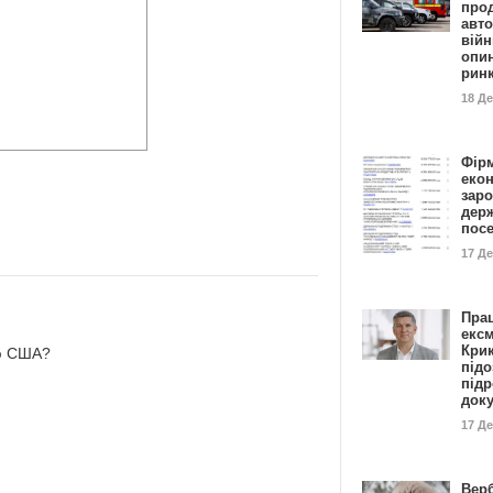
прод
авто
війн
опи
рин
18 Д
Фір
еко
заро
дер
пос
17 Д
Пра
ексм
Кри
ию США?
підо
підр
док
17 Д
Вер