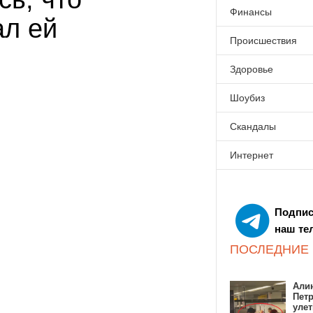
Финансы
л ей
Происшествия
Здоровье
Шоубиз
Скандалы
Интернет
Подпис
наш те
ПОСЛЕДНИЕ
Алин
Пет
улет