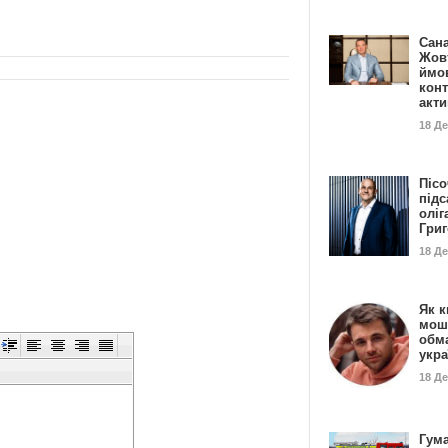
Сан
Жовт
ймо
конт
акт
18 Д
Пісо
підс
оліг
Гри
18 Д
Як к
мош
обм
укр
18 Д
Гума