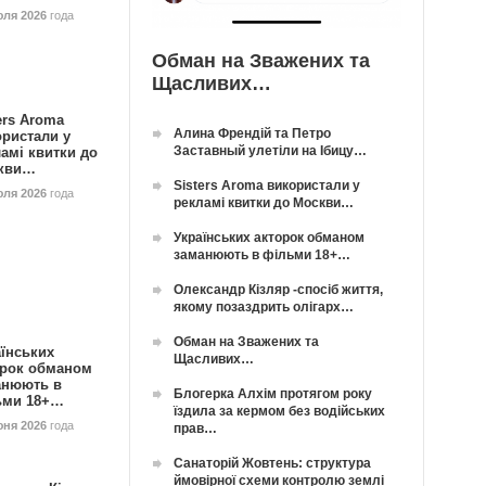
юля 2026
года
Обман на Зважених та
Щасливих…
ers Aroma
Алина Френдій та Петро
ористали у
Заставный улетіли на Ібицу…
амі квитки до
кви…
Sisters Aroma використали у
юля 2026
года
рекламі квитки до Москви…
Українських акторок обманом
заманюють в фільми 18+…
Олександр Кізляр -спосіб життя,
якому позаздрить олігарх…
Обман на Зважених та
їнських
Щасливих…
орок обманом
анюють в
Блогерка Алхім протягом року
ьми 18+…
їздила за кермом без водійських
юня 2026
года
прав…
Санаторій Жовтень: структура
ймовірної схеми контролю землі