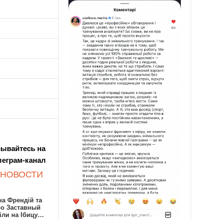
ывайтесь на
леграм-канал
 НОВОСТИ
а Френдій та
ро Заставный
іли на Ібицу…