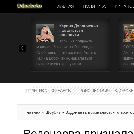
ГЛАВНАЯ
ПОЛИТИКА
ФИНАНС
Карина Доронченко
намагається
відновити...
Колишня подружка
молодого бізнесмена Олександра
COOSH
Слобоженка, який залишив Україну,
Аліна
Каріна Доронченко, намагається
відпус
відновити свою репутацію.
Заста
ПОЛИТИКА
ФИНАНСЫ
ПРОИСШЕСТВИЯ
ЗДОРОВЬ
Главная
»
Шоубиз
»
Водонаева призналась, что возл
Водонаева признала