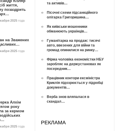
ксандр Кізляр
та активів…
сіб життя,
му позаздрить
Пісочні схеми підсанкційного
гарх…
олігарха Григоришина…
екабря 2025
года
Як київськи мошенники
обманюють українців…
ан на Зважених
Гуманітарка на продаж: тисячі
Щасливих…
авто, ввезених для війни та
громад опинилися на ринку…
екабря 2025
года
Фірма чоловіка економістки НБУ
заробляє на держустановах як
посередник…
Працівник контори ексміністра
Криклія підозрюється у підробці
документів…
Верба знов вляпалася в
скандал…
герка Алхім
тягом року
ла за кермом
водійських
в…
РЕКЛАМА
екабря 2025
года