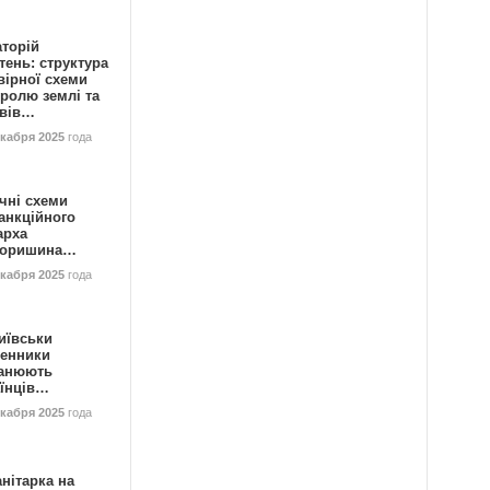
аторій
ень: структура
вірної схеми
ролю землі та
ивів…
екабря 2025
года
чні схеми
анкційного
арха
горишина…
екабря 2025
года
иївськи
енники
анюють
аїнців…
екабря 2025
года
нітарка на