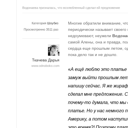
Водонаева призналась, что возлюбленный сделал ей предложение
Многие обратили внимание, чт
Категория
Шоубиз
периодически называет своего
Просмотренно 3511 раз
недоумевают, неужели
Водона
самой Алены, она и правда, по
сердца еще прошлым летом, од
пока дело так и не дошло.
Ткачева Дарья
www.odnoboko.com
«
А ещё люблю это платье 
замуж выйти прошлым лето
напишу сейчас. Я же жираф
сделал мне предложение. С 
почему-то думала, что мы 
платье. Но у нас немного 
Америку, а потом наступил
это время?! Поэтому плат