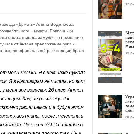
17 И
о звезда «Дома 2
» Алена Водонаева
 возлюбленного – мужем. Поклонники
Sist
ева снова вышла замуж
? По признанию
вик
рекл
лучила от Антона предложение руки и
Мос
нако, до официальной регистрации брака
12 И
от моей Леськи
. Я в нем даже думала
м. Я в Инстаграм не писала, но вот
, у меня все вовремя. 26 июля Антон
Укра
кольцом. Как, не расскажу. И я
акт
зам
скромно распишемся и я буду в этом
філ
поменялись планы, после я улетела в
06 И
и холода. Ну какой ЗАГС и платье в
ье уже затаскала просто так. Ну а