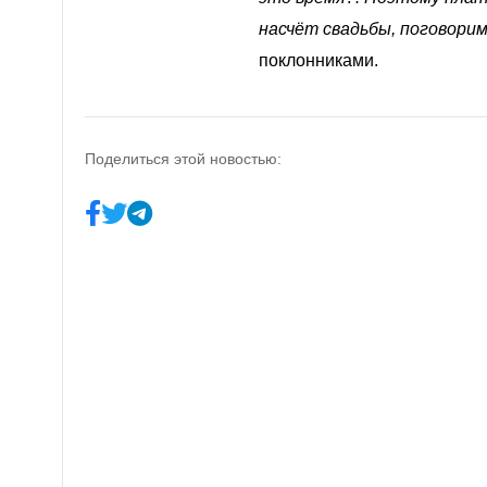
насчёт
свадьбы
, поговори
поклонниками.
Поделиться этой новостью: