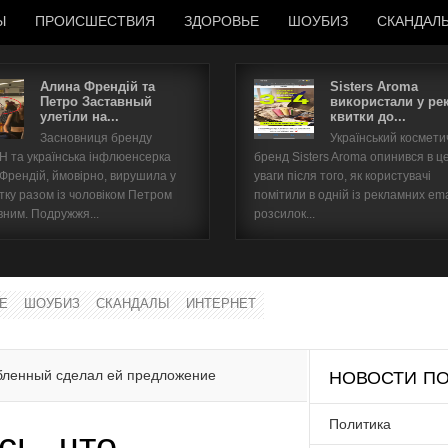
Ы
ПРОИСШЕСТВИЯ
ЗДОРОВЬЕ
ШОУБИЗ
СКАНДАЛ
Алина Френдій та
Sisters Aroma
Петро Заставный
використали у ре
улетіли на...
квитки до...
Имя пользователя
Засновниця бренду
Український космет
 та українська інфлюенсерка
бренд Sisters Aroma опинився в ц
Пароль
 Френдій, ймовірно, вирушила у
уваги після того, як користувачі
тку разом із чоловіком Петром
помітили в одній із рекламних ema
вним. Подружжя...
розсилок...
запомнить
Е
ШОУБИЗ
СКАНДАЛЫ
ИНТЕРНЕТ
Забыли пароль?
Забыли имя пользователя?
юбленный сделал ей предложение
НОВОСТИ ПО
Политика
сь, что