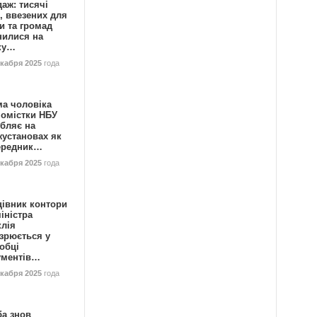
аж: тисячі
, ввезених для
и та громад
нилися на
ку…
екабря 2025
года
ма чоловіка
номістки НБУ
бляє на
жустановах як
ередник…
екабря 2025
года
цівник контори
іністра
клія
зрюється у
обці
ументів…
екабря 2025
года
ба знов