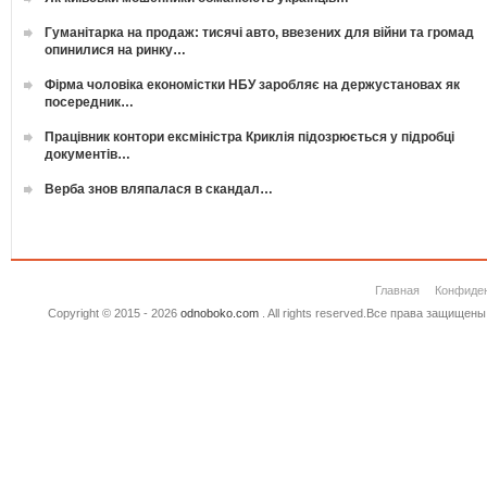
Гуманітарка на продаж: тисячі авто, ввезених для війни та громад
опинилися на ринку…
Фірма чоловіка економістки НБУ заробляє на держустановах як
посередник…
Працівник контори ексміністра Криклія підозрюється у підробці
документів…
Верба знов вляпалася в скандал…
Главная
Конфиде
Copyright © 2015 - 2026
odnoboko.com
. All rights reserved.Все права защище