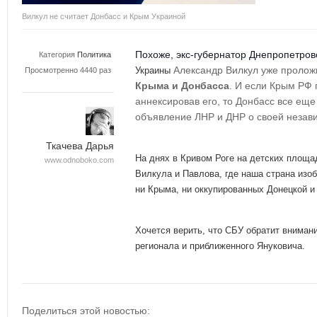
Вилкул не считает Донбасс и Крым Украиной
Похоже, экс-губернатор Днепропетров
Категория
Политика
Александр Вилкул уже проло
Украины
Просмотренно 4440 раз
Крыма и Донбасса
. И если Крым РФ 
аннексировав его, то Донбасс все ещ
объявление ЛНР и ДНР о своей незав
Ткачева Дарья
На днях в Кривом Роге на детских площ
www.odnoboko.com
Вилкула и Павлова, где наша страна изо
ни Крыма, ни оккупированных Донецкой и
Хочется верить, что СБУ обратит вниман
регионала и приближенного Януковича.
Поделиться этой новостью: