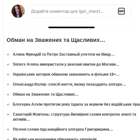
Обман на Зважених та Щасливих…
Алина Френдій та Петро Заставный улетіли на Ібицу…
Sisters Aroma використали у рекламі квитки до Москви…
Українських акторок обманом заманюють в фільми 18+…
Олександр Кізляр -спосіб життя, якому позаздрить олігарх…
Обман на Зважених та Щасливих…
Блогерка Алхім протягом року їздила за кермом без водійських пр
Санаторій Жовтень: структура ймовірної схеми контролю землі та
активів…
Пісочні схеми підсанкційного олігарха Григоришина…
Як київськи мошенники обманюють українців…