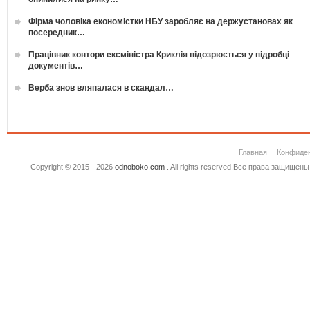
Фірма чоловіка економістки НБУ заробляє на держустановах як
посередник…
Працівник контори ексміністра Криклія підозрюється у підробці
документів…
Верба знов вляпалася в скандал…
Главная
Конфиде
Copyright © 2015 - 2026
odnoboko.com
. All rights reserved.Все права защище