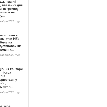
аж: тисячі
, ввезених для
и та громад
нилися на
ку…
екабря 2025
года
ма чоловіка
номістки НБУ
бляє на
жустановах як
ередник…
екабря 2025
года
цівник контори
іністра
клія
зрюється у
обці
ументів…
екабря 2025
года
ба знов