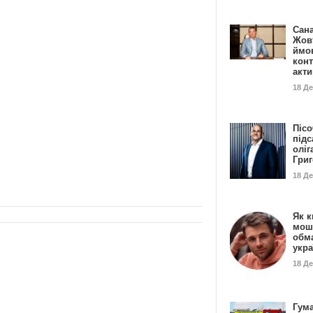
Сан
Жовт
ймо
конт
акт
18 Д
Пісо
підс
оліг
Гри
18 Д
Як к
мош
обм
укр
18 Д
Гума