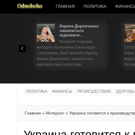
ГЛАВНАЯ
ПОЛИТИКА
ФИНАНС
Карина Доронченко
намагається
відновити...
Колишня подружка
молодого бізнесмена Олександра
COOSH
Слобоженка, який залишив Україну,
Аліна
Каріна Доронченко, намагається
відпус
відновити свою репутацію.
Заста
ПОЛИТИКА
ФИНАНСЫ
ПРОИСШЕСТВИЯ
ЗДОРОВЬ
Главная
»
Интернет
»
Украина готовится к производств
Украина готовится к