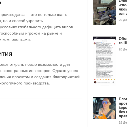
Оле
?
-спо
яко
олі
роизводства — это не только шаг к
20 Д
, но и способ укрепить
 условиях глобального дефицита чипов
нтоспособным игроком на рынке и
Обм
и компонентами.
та 
20 Д
ития
может открыть новые возможности для
ь иностранных инвесторов. Однако успех
вления проектом и создания благоприятной
нологичного производства.
Бло
про
їзди
без 
пра
18 Д