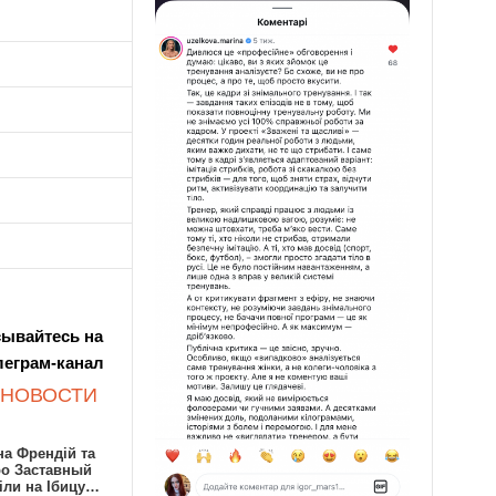
ывайтесь на
леграм-канал
 НОВОСТИ
а Френдій та
ро Заставный
іли на Ібицу…