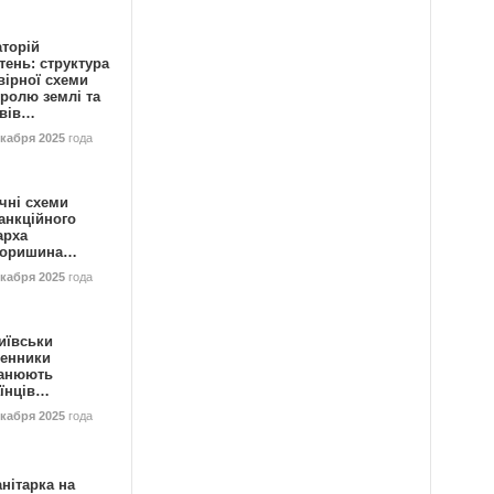
аторій
ень: структура
вірної схеми
ролю землі та
ивів…
екабря 2025
года
чні схеми
анкційного
арха
горишина…
екабря 2025
года
иївськи
енники
анюють
аїнців…
екабря 2025
года
нітарка на