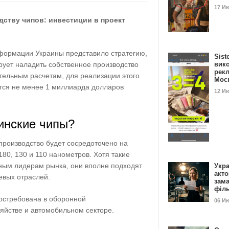
17 И
дству чипов: инвестиции в проект
формации Украины представило стратегию,
Sist
рует наладить собственное производство
вик
рекл
тельным расчетам, для реализации этого
Мос
тся не менее 1 миллиарда долларов
12 И
инские чипы?
производство будет сосредоточено на
180, 130 и 110 нанометров. Хотя такие
ным лидерам рынка, они вполне подходят
Укра
акт
евых отраслей.
зам
філ
востребована в оборонной
06 И
яйстве и автомобильном секторе.