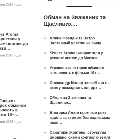
юля 2026
года
Обман на Зважених та
Щасливих…
ers Aroma
Алина Френдій та Петро
ористали у
Заставный улетіли на Ібицу…
амі квитки до
кви…
Sisters Aroma використали у
юля 2026
года
рекламі квитки до Москви…
Українських акторок обманом
заманюють в фільми 18+…
Олександр Кізляр -спосіб життя,
якому позаздрить олігарх…
Обман на Зважених та
їнських
Щасливих…
орок обманом
анюють в
Блогерка Алхім протягом року
ьми 18+…
їздила за кермом без водійських
юня 2026
года
прав…
Санаторій Жовтень: структура
ймовірної схеми контролю землі