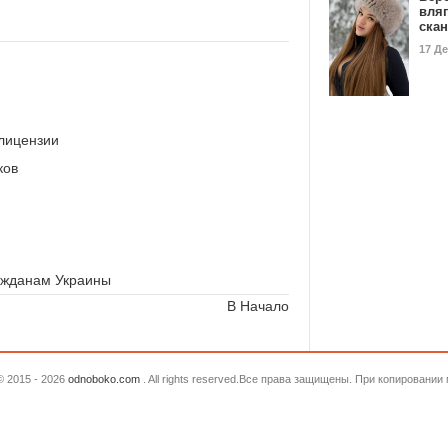
вля
ска
17 Д
 лицензии
ков
ажданам Украины
В Начало
© 2015 - 2026
odnoboko.com
. All rights reserved.Все права защищены. При копировани