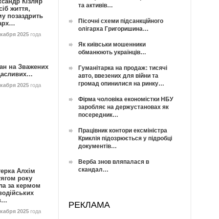
ксандр Кізляр
та активів…
сіб життя,
му позаздрить
Пісочні схеми підсанкційного
гарх…
олігарха Григоришина…
екабря 2025
года
Як київськи мошенники
обманюють українців…
ан на Зважених
Гуманітарка на продаж: тисячі
Щасливих…
авто, ввезених для війни та
громад опинилися на ринку…
екабря 2025
года
Фірма чоловіка економістки НБУ
заробляє на держустановах як
посередник…
Працівник контори ексміністра
Криклія підозрюється у підробці
документів…
Верба знов вляпалася в
скандал…
герка Алхім
тягом року
ла за кермом
водійських
в…
РЕКЛАМА
екабря 2025
года