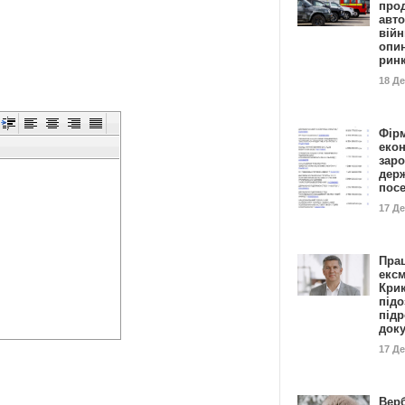
прод
авто
війн
опи
рин
18 Д
Фір
еко
заро
дер
пос
17 Д
Пра
ексм
Кри
підо
підр
док
17 Д
Вер