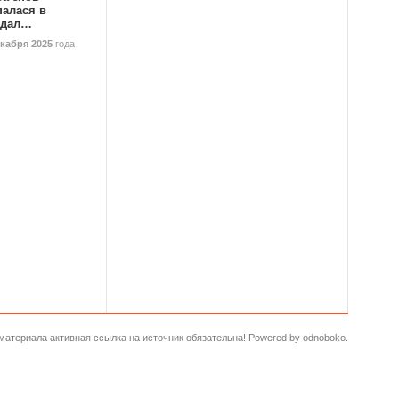
палася в
ндал…
екабря 2025
года
и материала активная ссылка на источник обязательна! Powered by odnoboko.