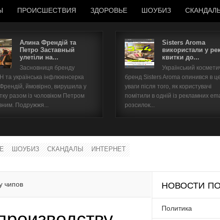
Ы
ПРОИСШЕСТВИЯ
ЗДОРОВЬЕ
ШОУБИЗ
СКАНДАЛ
Алина Френдій та
Sisters Aroma
Петро Заставный
використали у ре
улетіли на...
квитки до...
Имя пользователя
Засновниця бренду
Український космет
 та українська інфлюенсерка
бренд Sisters Aroma опинився в ц
Пароль
 Френдій, ймовірно, вирушила у
уваги після того, як користувачі
тку разом із чоловіком Петром
помітили в одній із рекламних ema
вним. Подружжя...
розсилок...
запомнить
Е
ШОУБИЗ
СКАНДАЛЫ
ИНТЕРНЕТ
Забыли пароль?
Забыли имя пользователя?
у чипов
НОВОСТИ ПО
Политика
 производству