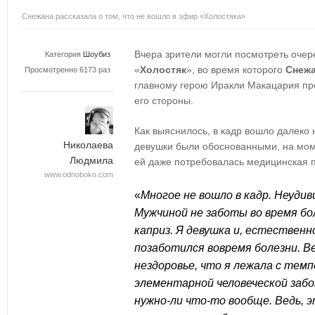
Снежана рассказала о том, что не вошло в эфир «Холостяка»
Вчера зрители могли посмотреть оче
Категория
Шоубиз
«
Холостяк
», во время которого
Снежа
Просмотренно 6173 раз
главному герою Иракли Макацария пре
его стороны.
Как выяснилось, в кадр вошло далеко 
Николаева
девушки были обоснованными, на мо
Людмила
ей даже потребовалась медицинская 
www.odnoboko.com
«
Многое не вошло в кадр. Неудив
Мужчиной не заботы во время бол
каприз. Я девушка и, естественн
позаботился вовремя болезни. В
нездоровье, что я лежала с темп
элементарной человеческой забо
нужно-ли что-то вообще. Ведь, э