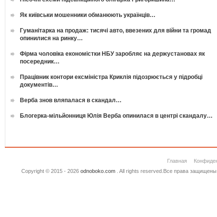
Як київськи мошенники обманюють українців…
Гуманітарка на продаж: тисячі авто, ввезених для війни та громад
опинилися на ринку…
Фірма чоловіка економістки НБУ заробляє на держустановах як
посередник…
Працівник контори ексміністра Криклія підозрюється у підробці
документів…
Верба знов вляпалася в скандал…
Блогерка-мільйонниця Юлія Верба опинилася в центрі скандалу…
Главная
Конфиде
Copyright © 2015 - 2026
odnoboko.com
. All rights reserved.Все права защище