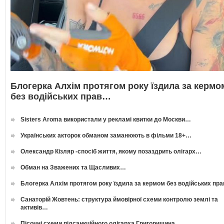
Блогерка Алхім протягом року їздила за кермо
без водійських прав…
Sisters Aroma використали у рекламі квитки до Москви…
Українських акторок обманом заманюють в фільми 18+…
Олександр Кізляр -спосіб життя, якому позаздрить олігарх…
Обман на Зважених та Щасливих…
Блогерка Алхім протягом року їздила за кермом без водійських пр
Санаторій Жовтень: структура ймовірної схеми контролю землі та
активів…
Пісочні схеми підсанкційного олігарха Григоришина…