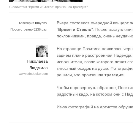
С солистом "Время и Стекло" произошла трагедия?
Вчера состоялся очередной концерт п
Категория
Шоубиз
"
Время и Стекло
". После выступлени
Просмотренно 5236 раз
поклонниками, правда, очень неудачн
На странице Позитива появилась черн
заднем плане расстроенная Надежда, 
Николаева
исполнителя, возле которого лежат св
Людмила
тягостный осадок на душе. Фотограф
www.odnoboko.com
решили, что произошла
трагедия
.
Чтобы опровергнуть обратное, Позити
радостный кадр, на котором они с На
Из-за фотографий на артистов обруши