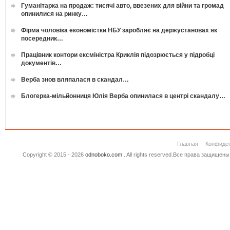
Гуманітарка на продаж: тисячі авто, ввезених для війни та громад
опинилися на ринку…
Фірма чоловіка економістки НБУ заробляє на держустановах як
посередник…
Працівник контори ексміністра Криклія підозрюється у підробці
документів…
Верба знов вляпалася в скандал…
Блогерка-мільйонниця Юлія Верба опинилася в центрі скандалу…
Главная
Конфиде
Copyright © 2015 - 2026
odnoboko.com
. All rights reserved.Все права защище