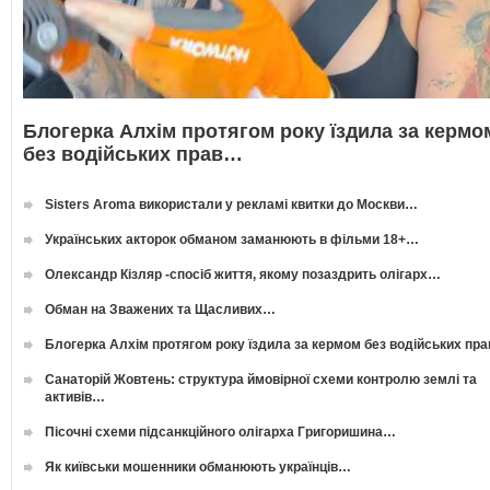
Блогерка Алхім протягом року їздила за кермо
без водійських прав…
Sisters Aroma використали у рекламі квитки до Москви…
Українських акторок обманом заманюють в фільми 18+…
Олександр Кізляр -спосіб життя, якому позаздрить олігарх…
Обман на Зважених та Щасливих…
Блогерка Алхім протягом року їздила за кермом без водійських пр
Санаторій Жовтень: структура ймовірної схеми контролю землі та
активів…
Пісочні схеми підсанкційного олігарха Григоришина…
Як київськи мошенники обманюють українців…