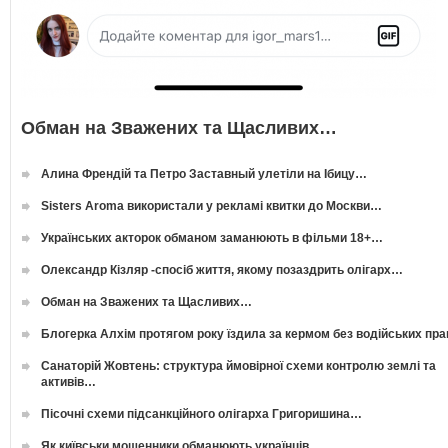
Обман на Зважених та Щасливих…
Алина Френдій та Петро Заставный улетіли на Ібицу…
Sisters Aroma використали у рекламі квитки до Москви…
Українських акторок обманом заманюють в фільми 18+…
Олександр Кізляр -спосіб життя, якому позаздрить олігарх…
Обман на Зважених та Щасливих…
Блогерка Алхім протягом року їздила за кермом без водійських пр
Санаторій Жовтень: структура ймовірної схеми контролю землі та
активів…
Пісочні схеми підсанкційного олігарха Григоришина…
Як київськи мошенники обманюють українців…