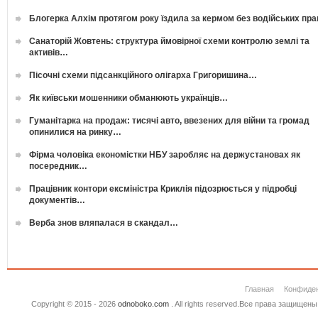
Блогерка Алхім протягом року їздила за кермом без водійських пр
Санаторій Жовтень: структура ймовірної схеми контролю землі та
активів…
Пісочні схеми підсанкційного олігарха Григоришина…
Як київськи мошенники обманюють українців…
Гуманітарка на продаж: тисячі авто, ввезених для війни та громад
опинилися на ринку…
Фірма чоловіка економістки НБУ заробляє на держустановах як
посередник…
Працівник контори ексміністра Криклія підозрюється у підробці
документів…
Верба знов вляпалася в скандал…
Главная
Конфиде
Copyright © 2015 - 2026
odnoboko.com
. All rights reserved.Все права защище