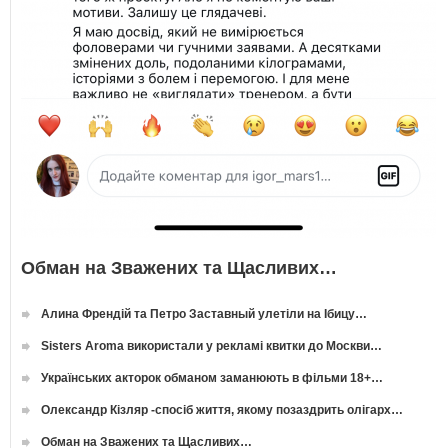
Обман на Зважених та Щасливих…
Алина Френдій та Петро Заставный улетіли на Ібицу…
Sisters Aroma використали у рекламі квитки до Москви…
Українських акторок обманом заманюють в фільми 18+…
Олександр Кізляр -спосіб життя, якому позаздрить олігарх…
Обман на Зважених та Щасливих…