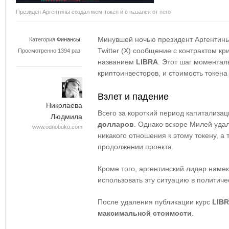
Президен Аргентины создал мем-токен и отказался от него
Минувшей ночью президент Аргентины
Категория
Финансы
Twitter (X) сообщение с контрактом к
Просмотренно 1394 раз
названием
LIBRA
. Этот шаг моментал
криптоинвесторов, и стоимость токена
Взлет и падение
Николаева
Всего за короткий период капитализа
Людмила
долларов
. Однако вскоре Милей удал
www.odnoboko.com
никакого отношения к этому токену, а 
продолжении проекта.
Кроме того, аргентинский лидер намек
использовать эту ситуацию в политиче
После удаления публикации курс
LIB
максимальной стоимости
.