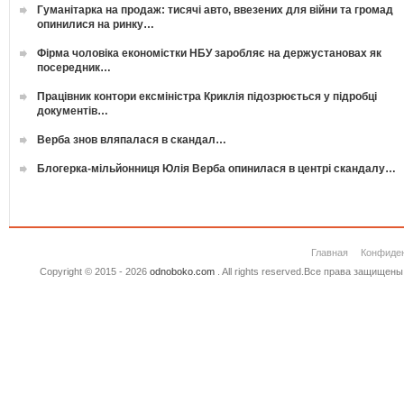
Гуманітарка на продаж: тисячі авто, ввезених для війни та громад
опинилися на ринку…
Фірма чоловіка економістки НБУ заробляє на держустановах як
посередник…
Працівник контори ексміністра Криклія підозрюється у підробці
документів…
Верба знов вляпалася в скандал…
Блогерка-мільйонниця Юлія Верба опинилася в центрі скандалу…
Главная
Конфиде
Copyright © 2015 - 2026
odnoboko.com
. All rights reserved.Все права защище