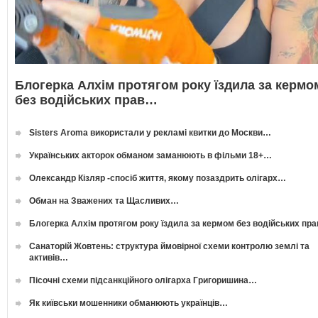
Блогерка Алхім протягом року їздила за кермо
без водійських прав…
Sisters Aroma використали у рекламі квитки до Москви…
Українських акторок обманом заманюють в фільми 18+…
Олександр Кізляр -спосіб життя, якому позаздрить олігарх…
Обман на Зважених та Щасливих…
Блогерка Алхім протягом року їздила за кермом без водійських пр
Санаторій Жовтень: структура ймовірної схеми контролю землі та
активів…
Пісочні схеми підсанкційного олігарха Григоришина…
Як київськи мошенники обманюють українців…