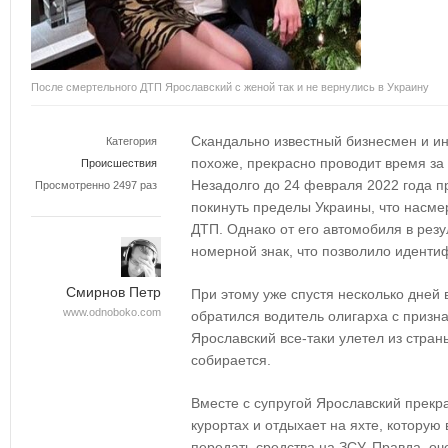
После смертельного ДТП Ярославский с женой так и не вернулись в Украину
Скандально известный бизнесмен и ин
Категория
похоже, прекрасно проводит время за 
Происшествия
Незадолго до 24 февраля 2022 года п
Просмотренно 2497 раз
покинуть пределы Украины, что насмер
ДТП. Однако от его автомобиля в резу
номерной знак, что позволило иденти
Смирнов Петр
При этому уже спустя несколько дней
www.odnoboko.com
обратился водитель олигарха с призн
Ярославский все-таки улетел из стран
собирается.
Вместе с супругой Ярославский прекр
курортах и отдыхает на яхте, которую
передать средства на ЗСУ. Правда, оч