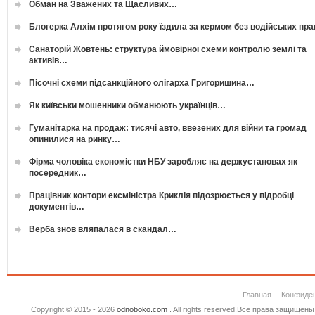
Обман на Зважених та Щасливих…
Блогерка Алхім протягом року їздила за кермом без водійських пр
Санаторій Жовтень: структура ймовірної схеми контролю землі та
активів…
Пісочні схеми підсанкційного олігарха Григоришина…
Як київськи мошенники обманюють українців…
Гуманітарка на продаж: тисячі авто, ввезених для війни та громад
опинилися на ринку…
Фірма чоловіка економістки НБУ заробляє на держустановах як
посередник…
Працівник контори ексміністра Криклія підозрюється у підробці
документів…
Верба знов вляпалася в скандал…
Главная
Конфиде
Copyright © 2015 - 2026
odnoboko.com
. All rights reserved.Все права защище