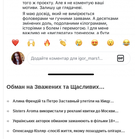
Обман на Зважених та Щасливих…
Алина Френдій та Петро Заставный улетіли на Ібицу…
Sisters Aroma використали у рекламі квитки до Москви…
Українських акторок обманом заманюють в фільми 18+…
Олександр Кізляр -спосіб життя, якому позаздрить олігарх…