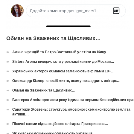
Обман на Зважених та Щасливих…
Алина Френдій та Петро Заставный улетіли на Ібицу…
Sisters Aroma використали у рекламі квитки до Москви…
Українських акторок обманом заманюють в фільми 18+…
Олександр Кізляр -спосіб життя, якому позаздрить олігарх…
Обман на Зважених та Щасливих…
Блогерка Алхім протягом року їздила за кермом без водійських пр
Санаторій Жовтень: структура ймовірної схеми контролю землі та
активів…
Пісочні схеми підсанкційного олігарха Григоришина…
Як київськи мошенники обманюють українців…