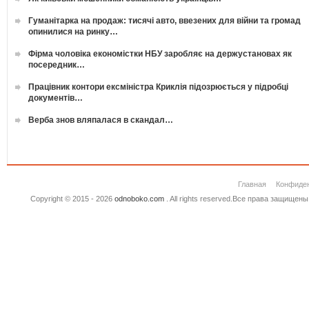
Гуманітарка на продаж: тисячі авто, ввезених для війни та громад
опинилися на ринку…
Фірма чоловіка економістки НБУ заробляє на держустановах як
посередник…
Працівник контори ексміністра Криклія підозрюється у підробці
документів…
Верба знов вляпалася в скандал…
Главная
Конфиде
Copyright © 2015 - 2026
odnoboko.com
. All rights reserved.Все права защище