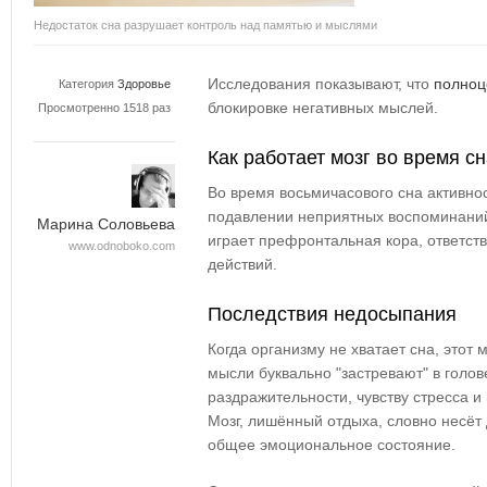
Недостаток сна разрушает контроль над памятью и мыслями
Исследования показывают, что
полноц
Категория
Здоровье
блокировке негативных мыслей.
Просмотренно 1518 раз
Как работает мозг во время с
Во время восьмичасового сна активно
подавлении неприятных воспоминаний
Марина Соловьева
играет префронтальная кора, ответст
www.odnoboko.com
действий.
Последствия недосыпания
Когда организму не хватает сна, этот
мысли буквально "застревают" в голов
раздражительности, чувству стресса и
Мозг, лишённый отдыха, словно несёт
общее эмоциональное состояние.