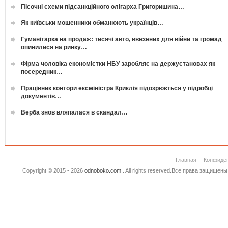
Пісочні схеми підсанкційного олігарха Григоришина…
Як київськи мошенники обманюють українців…
Гуманітарка на продаж: тисячі авто, ввезених для війни та громад
опинилися на ринку…
Фірма чоловіка економістки НБУ заробляє на держустановах як
посередник…
Працівник контори ексміністра Криклія підозрюється у підробці
документів…
Верба знов вляпалася в скандал…
Главная
Конфиде
Copyright © 2015 - 2026
odnoboko.com
. All rights reserved.Все права защище