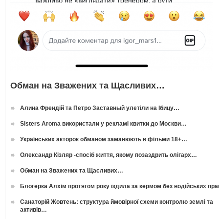
Обман на Зважених та Щасливих…
Алина Френдій та Петро Заставный улетіли на Ібицу…
Sisters Aroma використали у рекламі квитки до Москви…
Українських акторок обманом заманюють в фільми 18+…
Олександр Кізляр -спосіб життя, якому позаздрить олігарх…
Обман на Зважених та Щасливих…
Блогерка Алхім протягом року їздила за кермом без водійських пр
Санаторій Жовтень: структура ймовірної схеми контролю землі та
активів…