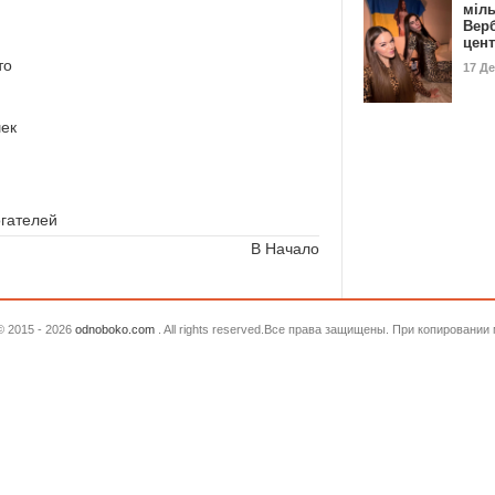
міл
Вер
цен
то
17 Д
шек
гателей
В Начало
© 2015 - 2026
odnoboko.com
. All rights reserved.Все права защищены. При копировани