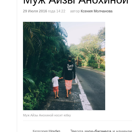
29 Июля 2016
года 14:22
автор
Ксения Молчанова
Муж Айзы Анохиной носит юбку
Звезда
шоу-бизнеса
и начина
Категория
Шоубиз