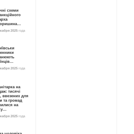
чні схеми
анкційного
арха
горишина…
екабря 2025
года
иївськи
енники
анюють
аїнців…
екабря 2025
года
нітарка на
аж: тисячі
, ввезених для
и та громад
нилися на
ку…
екабря 2025
года
ма чоловіка