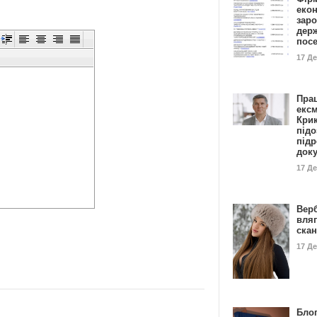
еко
заро
дер
пос
17 Д
Пра
ексм
Кри
підо
підр
док
17 Д
Вер
вля
ска
17 Д
Блог