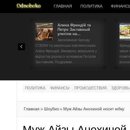
ГЛАВНАЯ
ПОЛИТИКА
ФИНАНС
Алина Френдій та
Петро Заставный
улетіли на...
Засновниця бренду
COOSH та українська інфлюенсерка
бренд 
Аліна Френдій, ймовірно, вирушила у
уваги 
відпустку разом із чоловіком Петром
поміти
Заставним. Подружжя...
розсил
ПОЛИТИКА
ФИНАНСЫ
ПРОИСШЕСТВИЯ
ЗДОРОВЬ
Главная
»
Шоубиз
»
Муж Айзы Анохиной носит юбку
Муж Айзы Анохиной 