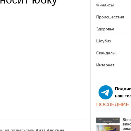
Финансы
Происшествия
Здоровье
Шоубиз
Скандалы
Интернет
Подпис
наш те
ПОСЛЕДНИЕ
Sist
вик
рекл
ющая бизнес-леди
Айза Анохина