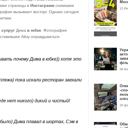
Мос
ками страницы в
Инстаграмм
снимками
12 И
графии вызывают восторг. Однако сегодня
итики.
е
супруг
Дима
в юбке
. Фотография
аставившее Айзу оправдываться.
Укра
акт
зам
ивать почему Дима
в юбке
)) хотя это
філ
06 И
 пляжа) пока искали ресторан заехали
Оле
-спо
яко
олі
где нет никого) дикий и чистый!
20 Д
 было) Дима плавал в шортах, Сэм в
Обм