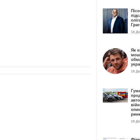
Пісо
підс
оліг
Гри
18 Д
Як к
мош
обм
укр
18 Д
Гума
прод
авто
війн
опи
рин
18 Д
Фір