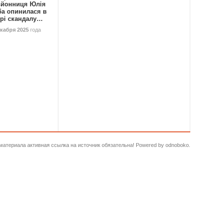
ьйонниця Юлія
ба опинилася в
трі скандалу…
екабря 2025
года
и материала активная ссылка на источник обязательна! Powered by odnoboko.