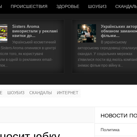
Ы
ПРОИСШЕСТВИЯ
ЗДОРОВЬЕ
ШОУБИЗ
СКАНДАЛ
Sisters Aroma
Українських акто
використали у рекламі
обманом заманюю
квитки до...
фільми...
Имя пользователя
Український косметичний
В українському
Sisters Aroma опинився в центрі
акторському середовищі спалаху
Пароль
після того, як користувачі
скандал. У соціальних мережах
ли в одній із рекламних email-
з'явилися пости від якоїсь компані
ок...
знімає фільм про війну в...
запомнить
Е
ШОУБИЗ
СКАНДАЛЫ
ИНТЕРНЕТ
Забыли пароль?
Забыли имя пользователя?
НОВОСТИ ПО
Политика
носит юбку