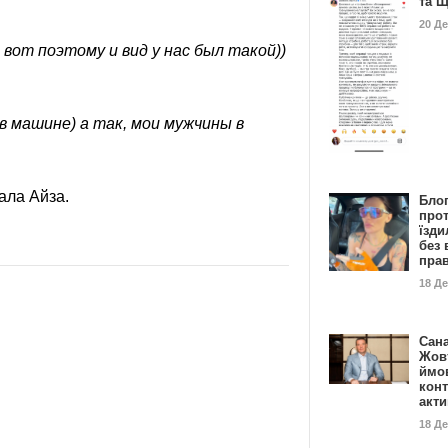
та 
20 Д
) вот поэтому и вид у нас был такой))
 в машине) а так, мои мужчины в
зала Айза.
Бло
про
їзди
без 
пра
18 Д
Сан
Жовт
ймо
конт
акт
18 Д