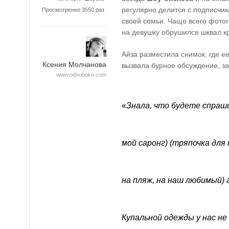
регулярно делится с подписчи
Просмотренно 3550 раз
своей семьи. Чаще всего фото
на девушку обрушился шквал кр
Айза разместила снимок, где е
Ксения Молчанова
вызвала бурное обсуждение, з
www.odnoboko.com
«
Знала, что будете спраш
мой саронг) (тряпочка для
на пляж, на наш любимый) 
Купальной одежды у нас не