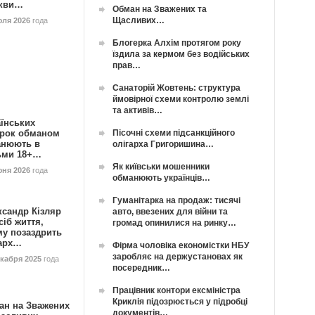
кви…
Обман на Зважених та
Щасливих…
юля 2026
года
Блогерка Алхім протягом року
їздила за кермом без водійських
прав…
Санаторій Жовтень: структура
ймовірної схеми контролю землі
та активів…
їнських
Пісочні схеми підсанкційного
орок обманом
анюють в
олігарха Григоришина…
ьми 18+…
Як київськи мошенники
юня 2026
года
обманюють українців…
Гуманітарка на продаж: тисячі
ксандр Кізляр
авто, ввезених для війни та
сіб життя,
громад опинилися на ринку…
му позаздрить
гарх…
Фірма чоловіка економістки НБУ
заробляє на держустановах як
екабря 2025
года
посередник…
Працівник контори ексміністра
Криклія підозрюється у підробці
ан на Зважених
документів…