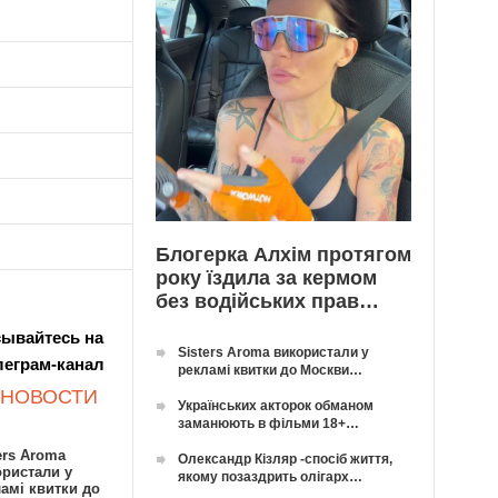
Блогерка Алхім протягом
року їздила за кермом
без водійських прав…
ывайтесь на
Sisters Aroma використали у
леграм-канал
рекламі квитки до Москви…
 НОВОСТИ
Українських акторок обманом
заманюють в фільми 18+…
ers Aroma
Олександр Кізляр -спосіб життя,
ористали у
якому позаздрить олігарх…
амі квитки до