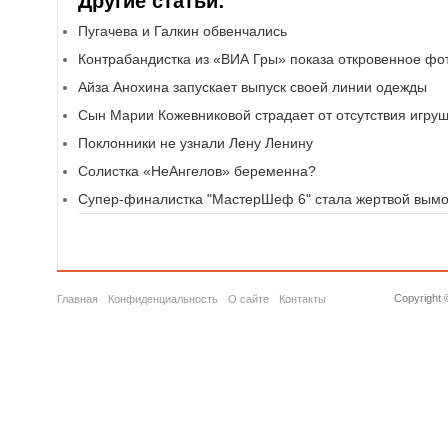
Другие статьи:
Пугачева и Галкин обвенчались
Контрабандистка из «ВИА Гры» показа откровенное фо
Айза Анохина запускает выпуск своей линии одежды
Сын Марии Кожевниковой страдает от отсутствия игру
Поклонники не узнали Лену Ленину
Солистка «НеАнгелов» беременна?
Супер-финалистка "МастерШеф 6" стала жертвой вымо
Copyright 
Главная
Конфиденциальность
О сайте
Контакты