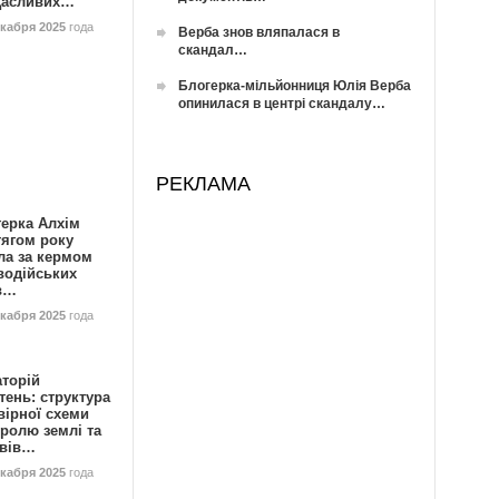
Щасливих…
екабря 2025
года
Верба знов вляпалася в
скандал…
Блогерка-мільйонниця Юлія Верба
опинилася в центрі скандалу…
РЕКЛАМА
герка Алхім
тягом року
ла за кермом
водійських
в…
екабря 2025
года
аторій
ень: структура
вірної схеми
ролю землі та
ивів…
екабря 2025
года