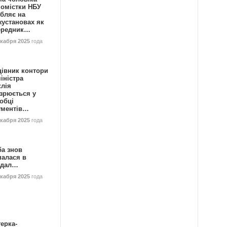
номістки НБУ
бляє на
жустановах як
ередник…
екабря 2025
года
цівник контори
іністра
клія
зрюється у
обці
ументів…
екабря 2025
года
ба знов
палася в
ндал…
екабря 2025
года
ерка-