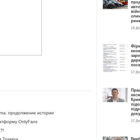
прод
авто
війн
опи
рин
18 Д
Фір
еко
заро
дер
пос
17 Д
Пра
ексм
Кри
підо
підр
ma: продолжение истории
док
17 Д
латформу OnlyFans
?!
Вер
и Трампа