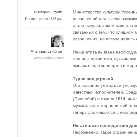
Министерство культуры Украин
Категория
Шоубиз
разрешений для выезда музыкан
Просмотренно 1317 раз
стало результатом множества ж
связанных с тем, что слишком 
разрешения, не возвращались 
Агалакова Юлия
Инициатива вызвана необходим
www.odnoboko.com
границы артистами-мужчинами,
выезжать для концертов и мер
Турне под угрозой
Это решение уже затронуло муз
известных исполнителей. Сре
(Пианобой) и группа
1914
, чей
музыкальных мероприятий, пл
теперь сталкиваются с неопре
Негативные последствия дл
Несомненно, такие ограничени