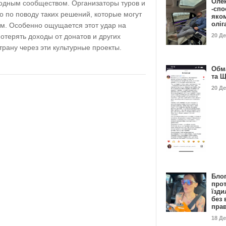
Оле
одным сообществом. Организаторы туров и
-спо
 по поводу таких решений, которые могут
яко
олі
м. Особенно ощущается этот удар на
20 Д
потерять доходы от донатов и других
трану через эти культурные проекты.
Обм
та 
20 Д
Бло
про
їзди
без 
пра
18 Д