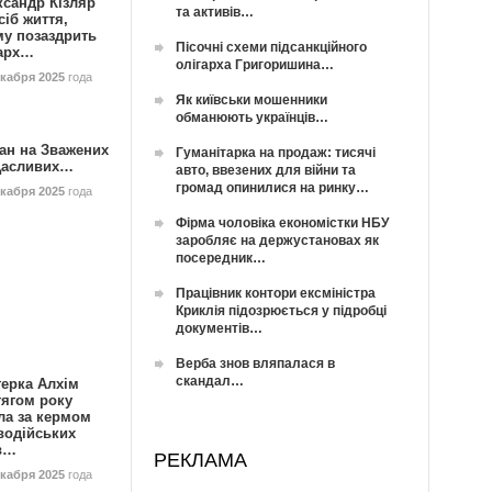
ксандр Кізляр
та активів…
сіб життя,
му позаздрить
Пісочні схеми підсанкційного
гарх…
олігарха Григоришина…
екабря 2025
года
Як київськи мошенники
обманюють українців…
ан на Зважених
Гуманітарка на продаж: тисячі
Щасливих…
авто, ввезених для війни та
громад опинилися на ринку…
екабря 2025
года
Фірма чоловіка економістки НБУ
заробляє на держустановах як
посередник…
Працівник контори ексміністра
Криклія підозрюється у підробці
документів…
Верба знов вляпалася в
скандал…
герка Алхім
тягом року
ла за кермом
водійських
в…
РЕКЛАМА
екабря 2025
года