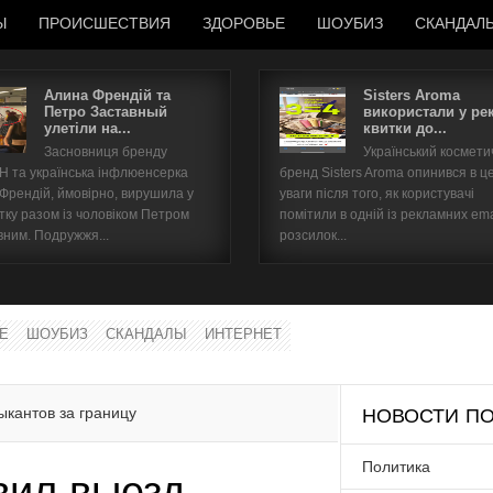
Ы
ПРОИСШЕСТВИЯ
ЗДОРОВЬЕ
ШОУБИЗ
СКАНДАЛ
Алина Френдій та
Sisters Aroma
Петро Заставный
використали у ре
улетіли на...
квитки до...
Имя пользователя
Засновниця бренду
Український космет
 та українська інфлюенсерка
бренд Sisters Aroma опинився в ц
Пароль
 Френдій, ймовірно, вирушила у
уваги після того, як користувачі
тку разом із чоловіком Петром
помітили в одній із рекламних ema
вним. Подружжя...
розсилок...
запомнить
Е
ШОУБИЗ
СКАНДАЛЫ
ИНТЕРНЕТ
Забыли пароль?
Забыли имя пользователя?
ыкантов за границу
НОВОСТИ ПО
Политика
вил выезд