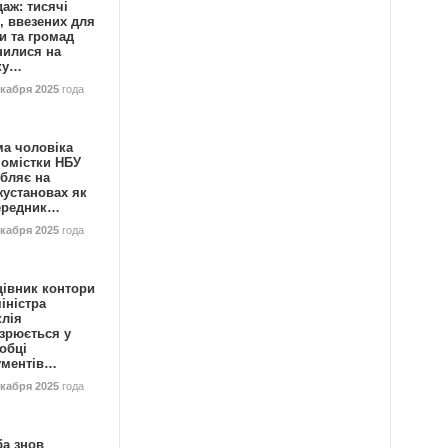
аж: тисячі
, ввезених для
и та громад
нилися на
ку…
екабря 2025
года
ма чоловіка
номістки НБУ
бляє на
жустановах як
ередник…
екабря 2025
года
цівник контори
іністра
клія
зрюється у
обці
ументів…
екабря 2025
года
ба знов