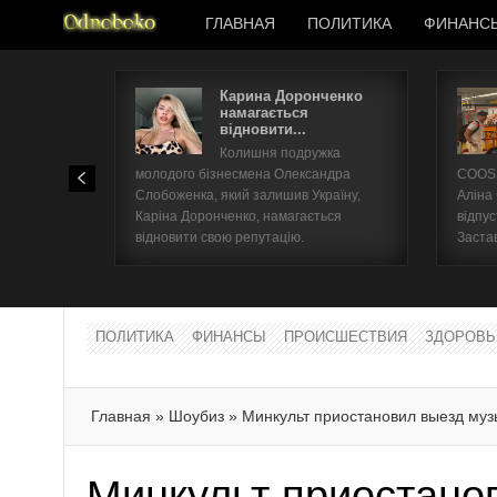
ГЛАВНАЯ
ПОЛИТИКА
ФИНАНС
Карина Доронченко
намагається
відновити...
Колишня подружка
молодого бізнесмена Олександра
COOSH
Слобоженка, який залишив Україну,
Аліна
Каріна Доронченко, намагається
відпус
відновити свою репутацію.
Заста
ПОЛИТИКА
ФИНАНСЫ
ПРОИСШЕСТВИЯ
ЗДОРОВЬ
Главная
»
Шоубиз
»
Минкульт приостановил выезд муз
Минкульт приостано