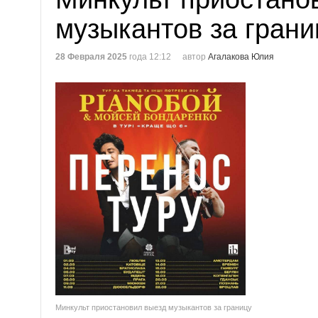
музыкантов за грани
28 Февраля 2025
года 12:12
автор
Агалакова Юлия
Минкульт приостановил выезд музыкантов за границу