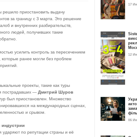
17 И
ы решило приостановить выдачу
тов за границу с 3 марта. Это решение
алоб и внутренних разбирательств,
много людей, получивших такие
Sist
вик
обратно.
рекл
Мос
остью усилить контроль за пересечением
12 И
 которые ранее могли без проблем
оприятий.
ыкальные проекты, такие как туры
ди пострадавших —
Дмитрий Шуров
 тур был приостановлен. Множество
Укра
акт
анировавшихся на международных сценах,
зам
деленностью и срывом.
філ
06 И
я индустрии
я ударяют по репутации страны и её