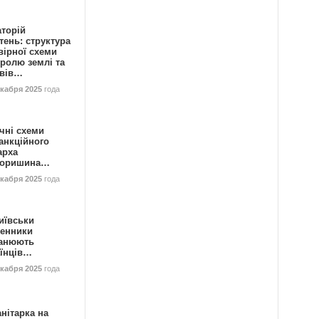
аторій
ень: структура
вірної схеми
ролю землі та
ивів…
екабря 2025
года
чні схеми
анкційного
арха
горишина…
екабря 2025
года
иївськи
енники
анюють
аїнців…
екабря 2025
года
нітарка на