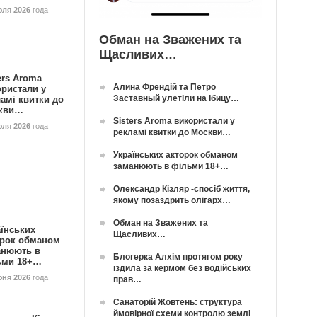
юля 2026
года
Обман на Зважених та
Щасливих…
ers Aroma
Алина Френдій та Петро
ористали у
Заставный улетіли на Ібицу…
амі квитки до
кви…
Sisters Aroma використали у
юля 2026
года
рекламі квитки до Москви…
Українських акторок обманом
заманюють в фільми 18+…
Олександр Кізляр -спосіб життя,
якому позаздрить олігарх…
Обман на Зважених та
їнських
Щасливих…
орок обманом
анюють в
Блогерка Алхім протягом року
ьми 18+…
їздила за кермом без водійських
юня 2026
года
прав…
Санаторій Жовтень: структура
ймовірної схеми контролю землі