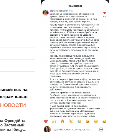
ывайтесь на
леграм-канал
 НОВОСТИ
а Френдій та
ро Заставный
іли на Ібицу…