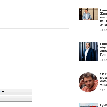
Сан
Жовт
ймо
конт
акт
18 Д
Пісо
підс
оліг
Гри
18 Д
Як к
мош
обм
укр
18 Д
Гума