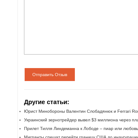
Отправить Отзыв
Другие статьи:
Юрист Минобороны Валентин Слобадянюк и Ferrari Ro
Украинский зернотрейдер вывел $3 миллиона через п
Прилет Тилля Линдеманна к Лободе – пиар или любовь
Мигранты спешат перейти границу США до инаугураци