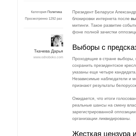
Президент Беларуси Александр
Категория
Политика
блокировки интернета после
вы
Просмотренно 1292 раз
митинги. Такое развитие событ
фоне полной зачистки оппозиц
Выборы с предска
Ткачева Дарья
www.odnoboko.com
Проходящие в стране выборы, 
сохранить президентское кресл
указаны еще четыре кандидата
Независимые наблюдатели и ме
признают результаты белорусс
Ожидается, что итоги голосова
реальные шансы на смену власт
зарегистрированной оппозиции
организации ликвидированы.
Жесткая цензура 