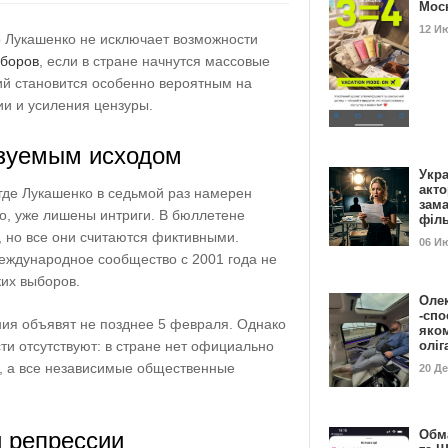
Мос
12 И
 Лукашенко не исключает возможности
боров
, если в стране начнутся массовые
ий становится особенно вероятным на
ии и усиления цензуры.
зуемым исходом
Укра
акт
где Лукашенко в седьмой раз намерен
зам
о, уже лишены интриги. В бюллетене
філ
, но все они считаются фиктивными.
06 И
ждународное сообщество с 2001 года не
ких выборов.
Оле
-спо
ния объявят не позднее 5 февраля. Однако
яко
и отсутствуют: в стране нет официально
олі
, а все независимые общественные
20 Д
и репрессии
Обм