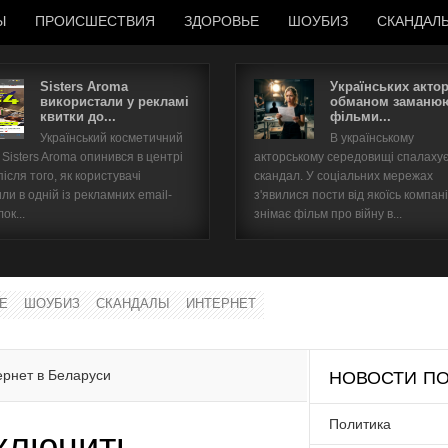
Ы
ПРОИСШЕСТВИЯ
ЗДОРОВЬЕ
ШОУБИЗ
СКАНДАЛ
Sisters Aroma
Українських акто
використали у рекламі
обманом заманюю
квитки до...
фільми...
Имя пользователя
Український косметичний
В українському
Sisters Aroma опинився в центрі
акторському середовищі спалаху
Пароль
після того, як користувачі
скандал. У соціальних мережах
ли в одній із рекламних email-
з'явилися пости від якоїсь компані
ок...
знімає фільм про війну в...
запомнить
Е
ШОУБИЗ
СКАНДАЛЫ
ИНТЕРНЕТ
Забыли пароль?
Забыли имя пользователя?
ернет в Беларуси
НОВОСТИ ПО
Политика
ключить