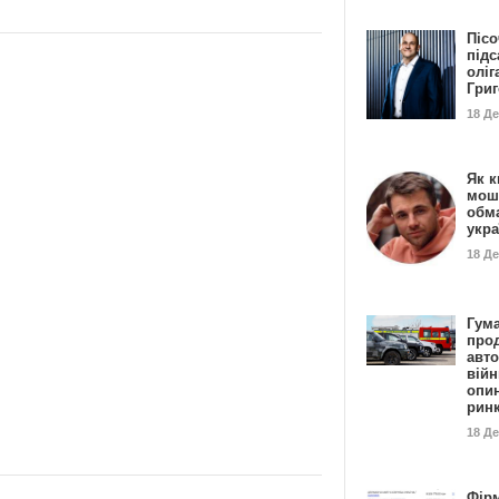
Пісо
підс
оліг
Гри
18 Д
Як к
мош
обм
укр
18 Д
Гума
прод
авто
війн
опи
рин
18 Д
Фір