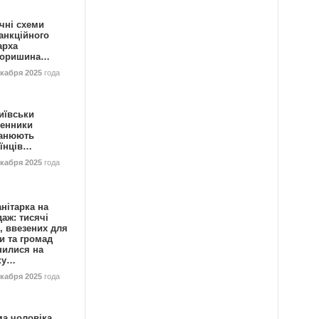
чні схеми
анкційного
арха
горишина…
екабря 2025
года
иївськи
енники
анюють
аїнців…
екабря 2025
года
нітарка на
аж: тисячі
, ввезених для
и та громад
нилися на
ку…
екабря 2025
года
ма чоловіка