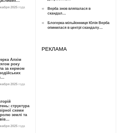
Щасливих…
екабря 2025
года
Верба знов вляпалася в
скандал…
Блогерка-мільйонниця Юлія Верба
опинилася в центрі скандалу…
РЕКЛАМА
герка Алхім
тягом року
ла за кермом
водійських
в…
екабря 2025
года
аторій
ень: структура
вірної схеми
ролю землі та
ивів…
екабря 2025
года