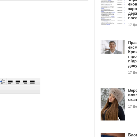
еко
заро
дер
пос
17 Д
Пра
ексм
Кри
підо
підр
док
17 Д
Вер
вля
ска
17 Д
Блог