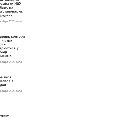
номістки НБУ
бляє на
жустановах як
ередник…
екабря 2025
года
цівник контори
іністра
клія
зрюється у
обці
ументів…
екабря 2025
года
ба знов
палася в
ндал…
екабря 2025
года
ерка-