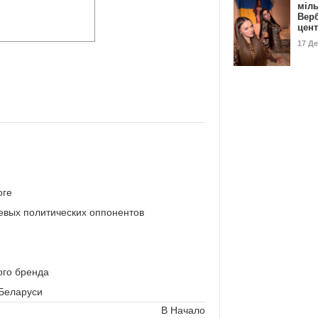
міл
Вер
цен
17 Д
оге
евых политических оппонентов
ого бренда
 Беларуси
В Начало