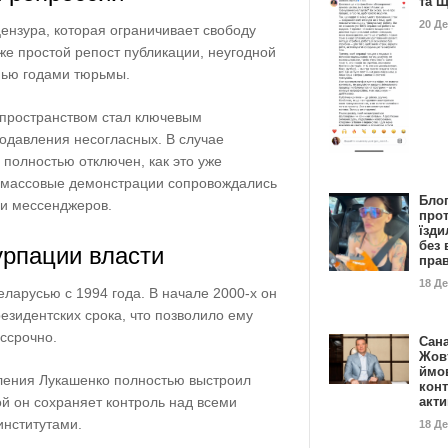
та 
20 Д
цензура, которая ограничивает свободу
же простой репост публикации, неугодной
мью годами тюрьмы.
пространством стал ключевым
одавления несогласных. В случае
 полностью отключен, как это уже
да массовые демонстрации сопровождались
Бло
 и мессенджеров.
про
їзди
без 
урпации власти
пра
18 Д
ларусью с 1994 года. В начале 2000-х он
езидентских срока, что позволило ему
ессрочно.
Сан
Жовт
ймо
вления Лукашенко полностью выстроил
конт
акт
ой он сохраняет контроль над всеми
нститутами.
18 Д