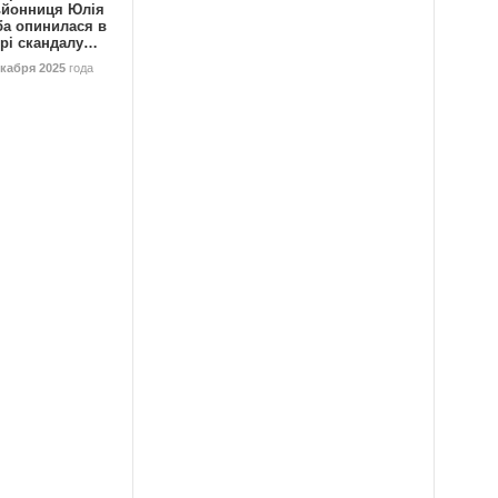
ьйонниця Юлія
ба опинилася в
трі скандалу…
екабря 2025
года