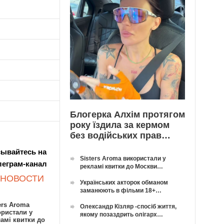
Блогерка Алхім протягом
року їздила за кермом
без водійських прав…
ывайтесь на
Sisters Aroma використали у
леграм-канал
рекламі квитки до Москви…
 НОВОСТИ
Українських акторок обманом
заманюють в фільми 18+…
ers Aroma
Олександр Кізляр -спосіб життя,
ористали у
якому позаздрить олігарх…
амі квитки до