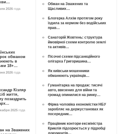
кви…
Обман на Зважених та
Щасливих…
юля 2026
года
Блогерка Алхім протягом року
їздила за кермом без водійських
прав…
Санаторій Жовтень: структура
ймовірної схеми контролю землі
та активів…
їнських
Пісочні схеми підсанкційного
орок обманом
анюють в
олігарха Григоришина…
ьми 18+…
Як київськи мошенники
юня 2026
года
обманюють українців…
Гуманітарка на продаж: тисячі
ксандр Кізляр
авто, ввезених для війни та
сіб життя,
громад опинилися на ринку…
му позаздрить
гарх…
Фірма чоловіка економістки НБУ
заробляє на держустановах як
екабря 2025
года
посередник…
Працівник контори ексміністра
Криклія підозрюється у підробці
ан на Зважених
документів…