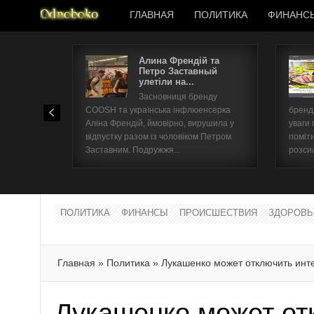
ГЛАВНАЯ
ПОЛИТИКА
ФИНАНС
Алина Френдій та
Петро Заставный
улетіли на...
Засновниця бренду
COOSH та українська інфлюенсерка
бренд 
Аліна Френдій, ймовірно, вирушила у
уваги 
відпустку разом із чоловіком Петром
поміти
Заставним. Подружжя...
розсил
ПОЛИТИКА
ФИНАНСЫ
ПРОИСШЕСТВИЯ
ЗДОРОВЬ
Главная
»
Политика
»
Лукашенко может отключить инт
Лукашенко может от