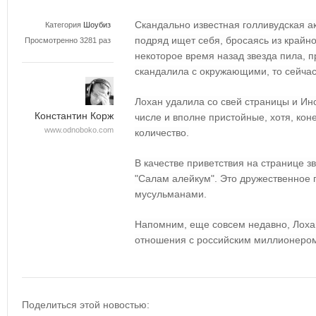
Скандально известная голливудская а
Категория
Шоубиз
подряд ищет себя, бросаясь из крайно
Просмотренно 3281 раз
некоторое время назад звезда пила, 
скандалила с окружающими, то сейча
Лохан удалила со свей страницы и Ин
Константин Корж
числе и вполне пристойные, хотя, кон
www.odnoboko.com
количество.
В качестве приветствия на странице 
"Салам алейкум". Это дружественное 
мусульманами.
Напомним, еще совсем недавно, Лоха
отношения с российским миллионеро
Поделиться этой новостью: