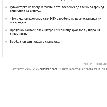
Гуманітарка на продаж: тисячі авто, ввезених для війни та громад
опинилися на ринку…
Фірма чоловіка економістки НБУ заробляє на держустановах як
посередник…
Працівник контори ексміністра Криклія підозрюється у підробці
документів…
Верба знов вляпалася в скандал…
Главная
Конфиде
Copyright © 2015 - 2026
odnoboko.com
. All rights reserved.Все права защище