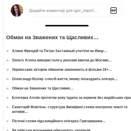
Обман на Зважених та Щасливих…
Алина Френдій та Петро Заставный улетіли на Ібицу…
Sisters Aroma використали у рекламі квитки до Москви…
Українських акторок обманом заманюють в фільми 18+…
Олександр Кізляр -спосіб життя, якому позаздрить олігарх…
Обман на Зважених та Щасливих…
Блогерка Алхім протягом року їздила за кермом без водійських пр
Санаторій Жовтень: структура ймовірної схеми контролю землі та
активів…
Пісочні схеми підсанкційного олігарха Григоришина…
Як київськи мошенники обманюють українців…