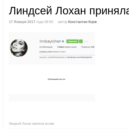
Линдсей Лохан принял
17 Января 2017
года 08:00
автор
Константин Корж
Линдсей Лохан приняла ислам