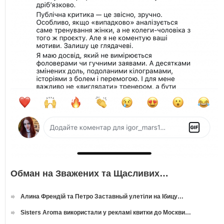
Обман на Зважених та Щасливих…
Алина Френдій та Петро Заставный улетіли на Ібицу…
Sisters Aroma використали у рекламі квитки до Москви…