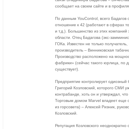
сообщает на своем сайте и в профиля
По данным YouControl, всего Бадагов 
отношение к 42 (работают в сферах т
и т.д.). Большинство из этих компани
области. Отец Бадагова (экс-замминис
ГОКа. Известен не только получатель, 
производитель – Винниковская табачн
Производство расположено на мощнос
фабрики» (сейчас такого юрлица, по д
существует).
Предприятие контролирует одиозный б
Григорий Козловский, которого СМИ уж
контрабанде, хоть он и утверждал, что
Торговым домом Marvel владеет еще од
из горсовета) – Алексей Ризник, руков
Козловский.
Репутация Козловского неоднократно 