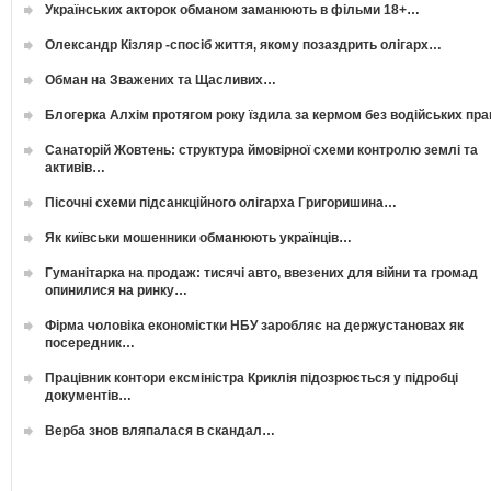
Українських акторок обманом заманюють в фільми 18+…
Олександр Кізляр -спосіб життя, якому позаздрить олігарх…
Обман на Зважених та Щасливих…
Блогерка Алхім протягом року їздила за кермом без водійських пр
Санаторій Жовтень: структура ймовірної схеми контролю землі та
активів…
Пісочні схеми підсанкційного олігарха Григоришина…
Як київськи мошенники обманюють українців…
Гуманітарка на продаж: тисячі авто, ввезених для війни та громад
опинилися на ринку…
Фірма чоловіка економістки НБУ заробляє на держустановах як
посередник…
Працівник контори ексміністра Криклія підозрюється у підробці
документів…
Верба знов вляпалася в скандал…