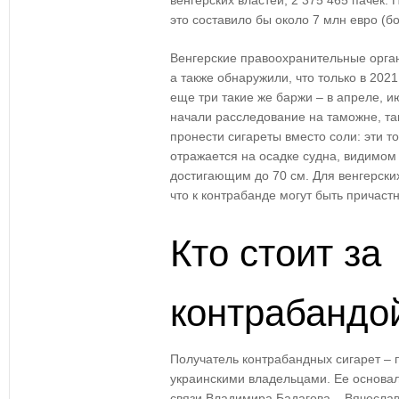
венгерских властей, 2 375 465 пачек. 
это составило бы около 7 млн евро (б
Венгерские правоохранительные орга
а также обнаружили, что только в 202
еще три такие же баржи – в апреле, и
начали расследование на таможне, та
пронести сигареты вместо соли: эти т
отражается на осадке судна, видимо
достигающим до 70 см. Для венгерски
что к контрабанде могут быть причас
Кто стоит за
контрабандо
Получатель контрабандных сигарет – п
украинскими владельцами. Ее основал
связи Владимира Бадагова – Вячеслав