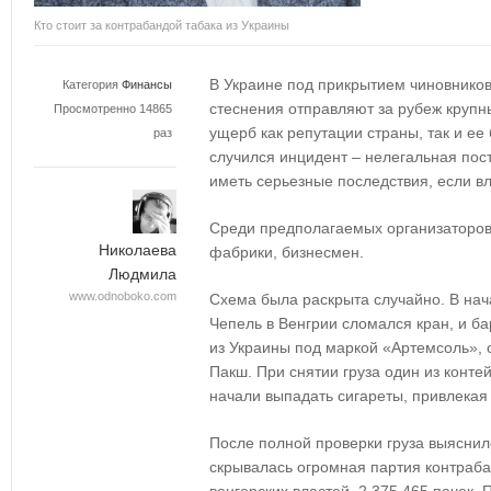
Кто стоит за контрабандой табака из Украины
В Украине под прикрытием чиновнико
Категория
Финансы
стеснения отправляют за рубеж крупны
Просмотренно 14865
ущерб как репутации страны, так и ее 
раз
случился инцидент – нелегальная пост
иметь серьезные последствия, если в
Среди предполагаемых организаторов
Николаева
фабрики, бизнесмен.
Людмила
www.odnoboko.com
Схема была раскрыта случайно. В нач
Чепель в Венгрии сломался кран, и ба
из Украины под маркой «Артемсоль», о
Пакш. При снятии груза один из конте
начали выпадать сигареты, привлека
После полной проверки груза выяснил
скрывалась огромная партия контраба