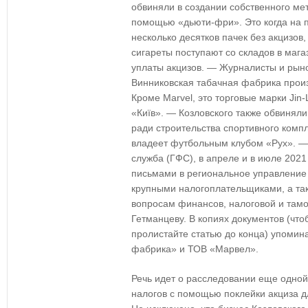
обвиняли в создании собственного мет
помощью «дьюти-фри». Это когда на 
несколько десятков пачек без акцизов,
сигареты поступают со складов в маг
уплаты акцизов. — Журналисты и рын
Винниковская табачная фабрика произ
Кроме Marvel, это торговые марки Jin-Li
«Київ». — Козловского также обвиняли
ради строительства спортивного комп
владеет футбольным клубом «Рух». —
служба (ГФС), в апреле и в июле 20
письмами в региональное управление
крупными налогоплательщиками, а так
вопросам финансов, налоговой и там
Гетманцеву. В копиях документов (что
пролистайте статью до конца) упомин
фабрика» и ТОВ «Марвел».
Речь идет о расследовании еще одной
налогов с помощью поклейки акциза д