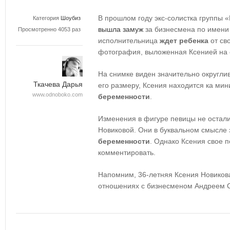
В прошлом году экс-солистка группы
Категория
Шоубиз
вышла замуж
за бизнесмена по имени 
Просмотренно 4053 раз
исполнительница
ждет ребенка
от сво
фотография, выложенная Ксенией на е
На снимке виден значительно округли
Ткачева Дарья
его размеру, Ксения находится ка ми
www.odnoboko.com
беременности
.
Изменения в фигуре певицы не остал
Новиковой. Они в буквальном смысле 
беременности
. Однако Ксения свое 
комментировать.
Напомним, 36-летняя Ксения Новикова
отношениях с бизнесменом Андреем 