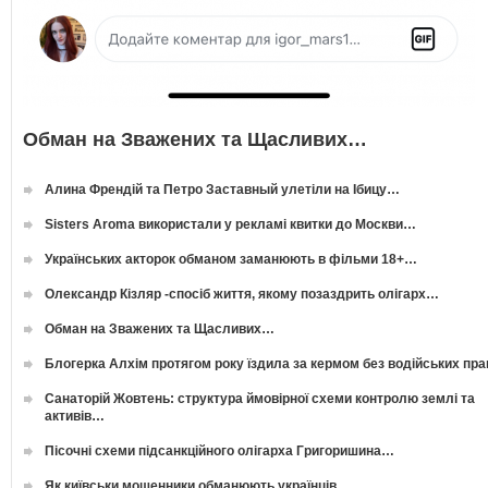
Обман на Зважених та Щасливих…
Алина Френдій та Петро Заставный улетіли на Ібицу…
Sisters Aroma використали у рекламі квитки до Москви…
Українських акторок обманом заманюють в фільми 18+…
Олександр Кізляр -спосіб життя, якому позаздрить олігарх…
Обман на Зважених та Щасливих…
Блогерка Алхім протягом року їздила за кермом без водійських пр
Санаторій Жовтень: структура ймовірної схеми контролю землі та
активів…
Пісочні схеми підсанкційного олігарха Григоришина…
Як київськи мошенники обманюють українців…