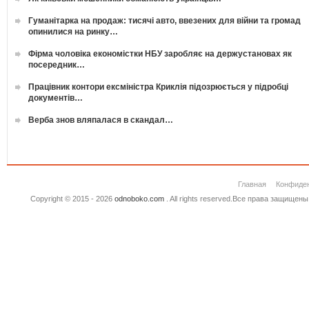
Гуманітарка на продаж: тисячі авто, ввезених для війни та громад
опинилися на ринку…
Фірма чоловіка економістки НБУ заробляє на держустановах як
посередник…
Працівник контори ексміністра Криклія підозрюється у підробці
документів…
Верба знов вляпалася в скандал…
Главная
Конфиде
Copyright © 2015 - 2026
odnoboko.com
. All rights reserved.Все права защище