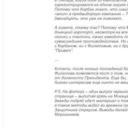
И теперь, когда один из кандидатов
зарегистрировался на одном округе с
Потому что Корбан знает, что шансо
«влил» в предвыборную кампанию – 7
двенадцать, это уже не поможет.
А знаете, почему так? Потому что
донецкий аэропорт, несмотря на вс
логики и тактики, начал наводить п
сумасшедшее противодействие. Но са
с Корбаном, ни с Филатовым, ни с д
"Приват".
…
Кстати, после ночных похождений Ко
Филатова появляется пост о том, ч
от должности Президента. Еще бы, т
бизнес-интересам еще никто не ме
P.S. На фотках – один выпуск черниг
странице – вылитая грязь на Микаца
дважды подряд идет материал о том
я такие методы видел во времена п
Защитника страусов. Выводы делай
Мирошников.