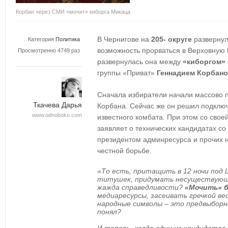
Корбан через СМИ «мочит» киборга Микаца
В Чернигове на
205- округе
развернул
Категория
Политика
возможность прорваться в Верховную
Просмотренно 4749 раз
развернулась она между
«киборгом»
группы «Приват»
Геннадием Корбан
Сначала избиратели начали массово 
Ткачева Дарья
Корбана. Сейчас же он решил подключ
www.odnoboko.com
известного комбата. При этом со свое
заявляет о технических кандидатах 
президентом админресурса и прочих 
честной борьбе.
«
То есть, притащить в 12 ночи под 
титушек, придумать несуществующи
жажда справедливости?
«Мочить» б
медиаресурсы, засеивать гречкой ве
народные символы – это предвыборн
понял?