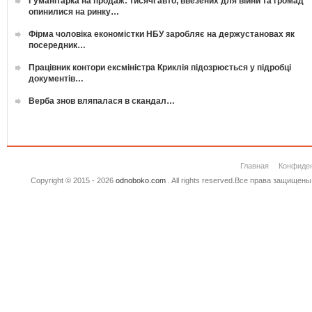
Гуманітарка на продаж: тисячі авто, ввезених для війни та громад
опинилися на ринку…
Фірма чоловіка економістки НБУ заробляє на держустановах як
посередник…
Працівник контори ексміністра Криклія підозрюється у підробці
документів…
Верба знов вляпалася в скандал…
Главная
Конфиде
Copyright © 2015 - 2026
odnoboko.com
. All rights reserved.Все права защище