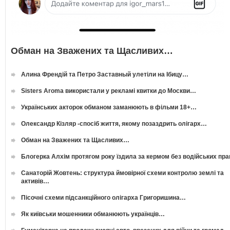
Обман на Зважених та Щасливих…
Алина Френдій та Петро Заставный улетіли на Ібицу…
Sisters Aroma використали у рекламі квитки до Москви…
Українських акторок обманом заманюють в фільми 18+…
Олександр Кізляр -спосіб життя, якому позаздрить олігарх…
Обман на Зважених та Щасливих…
Блогерка Алхім протягом року їздила за кермом без водійських пр
Санаторій Жовтень: структура ймовірної схеми контролю землі та
активів…
Пісочні схеми підсанкційного олігарха Григоришина…
Як київськи мошенники обманюють українців…